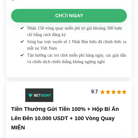
CHƠI NGAY
Nhận 150 vòng quay miễn phí trị giá khoảng 500 baht
chỉ bằng cách đăng ký
Sòng bạc trực tuyến số 1 Nhật Bản hiện đã chính thức ra
mắt tại Việt Nam
Tận hưởng các trò chơi miễn phí hàng ngày, các giải đấu
và chiến dịch chiến thắng không ngừng nghỉ
9.7
Tiền Thưởng Gửi Tiền 100% + Hộp Bí Ẩn
Lên Đến 10.000 USDT + 100 Vòng Quay
MIỄN