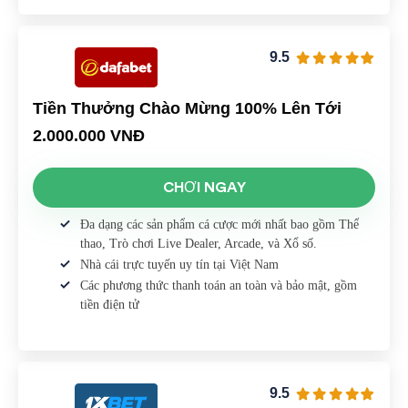
9.5
Tiền Thưởng Chào Mừng 100% Lên Tới
2.000.000 VNĐ
CHƠI NGAY
Đa dạng các sản phẩm cá cược mới nhất bao gồm Thể
thao, Trò chơi Live Dealer, Arcade, và Xổ số.
Nhà cái trực tuyến uy tín tại Việt Nam
Các phương thức thanh toán an toàn và bảo mật, gồm
tiền điện tử
9.5