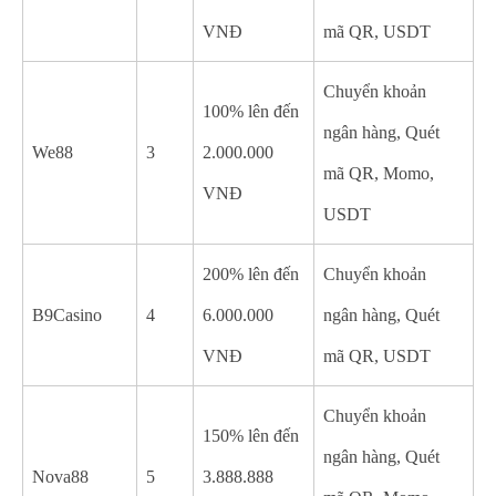
VNĐ
mã QR, USDT
Chuyển khoản
100% lên đến
ngân hàng, Quét
We88
3
2.000.000
mã QR, Momo,
VNĐ
USDT
200% lên đến
Chuyển khoản
B9Casino
4
6.000.000
ngân hàng, Quét
VNĐ
mã QR, USDT
Chuyển khoản
150% lên đến
ngân hàng, Quét
Nova88
5
3.888.888