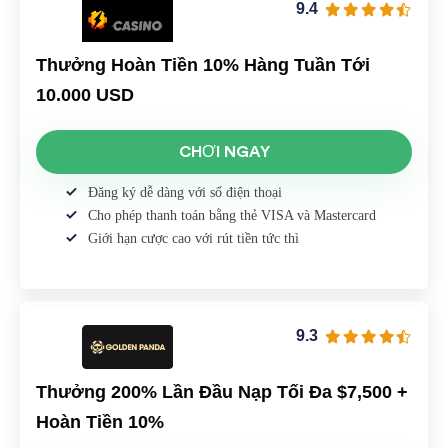
9.4
Thưởng Hoàn Tiền 10% Hàng Tuần Tới
10.000 USD
CHƠI NGAY
Đăng ký dễ dàng với số điện thoại
Cho phép thanh toán bằng thẻ VISA và Mastercard
Giới hạn cược cao với rút tiền tức thì
9.3
Thưởng 200% Lần Đầu Nạp Tối Đa $7,500 +
Hoàn Tiền 10%