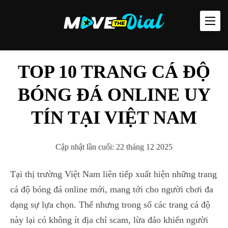
TOP 10 TRANG CÁ ĐỘ
BÓNG ĐÁ ONLINE UY
TÍN TẠI VIỆT NAM
Cập nhật lần cuối:
22 tháng 12 2025
Tại thị trường Việt Nam liên tiếp xuất hiện những trang
cá độ bóng đá online mới, mang tới cho người chơi đa
dạng sự lựa chọn. Thế nhưng trong số các trang cá độ
này lại có không ít địa chỉ scam, lừa đảo khiến người