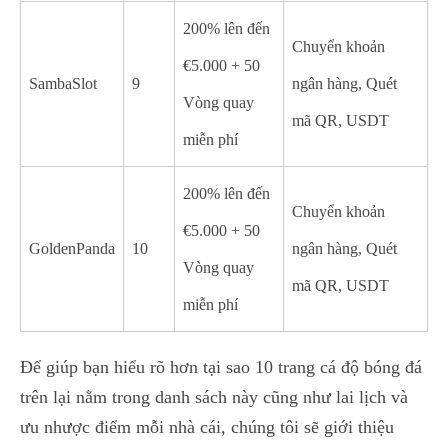
200% lên đến
Chuyển khoản
€5.000 + 50
SambaSlot
9
ngân hàng, Quét
Vòng quay
mã QR, USDT
miễn phí
200% lên đến
Chuyển khoản
€5.000 + 50
GoldenPanda
10
ngân hàng, Quét
Vòng quay
mã QR, USDT
miễn phí
Để giúp bạn hiểu rõ hơn tại sao 10 trang cá độ bóng đá
trên lại nằm trong danh sách này cũng như lai lịch và
ưu nhược điểm mỗi nhà cái, chúng tôi sẽ giới thiệu