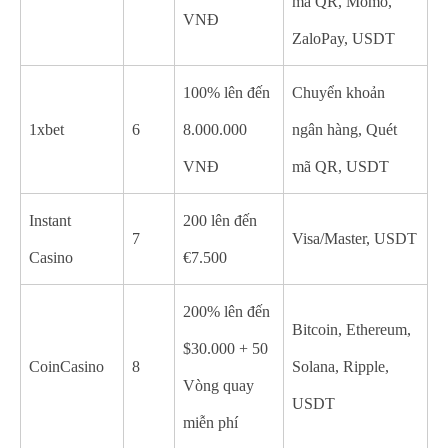
mã QR, Momo,
VNĐ
ZaloPay, USDT
100% lên đến
Chuyển khoản
1xbet
6
8.000.000
ngân hàng, Quét
VNĐ
mã QR, USDT
Instant
200 lên đến
7
Visa/Master, USDT
Casino
€7.500
200% lên đến
Bitcoin, Ethereum,
$30.000 + 50
CoinCasino
8
Solana, Ripple,
Vòng quay
USDT
miễn phí