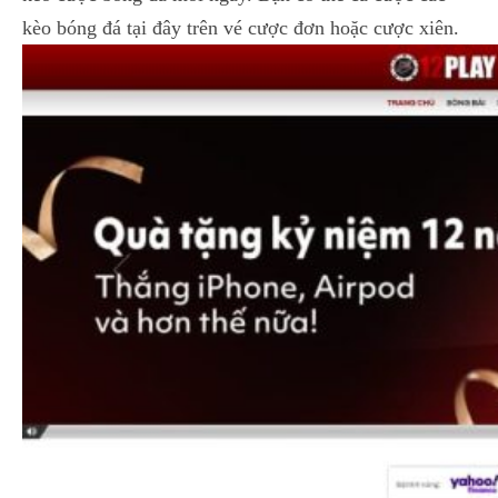
kèo bóng đá tại đây trên vé cược đơn hoặc cược xiên.