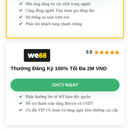
Nền tảng đáng tin cậy nhất trong ngành
Cộng đồng người Thái tham gia đông đảo
Hệ thống an toàn vượt trội
Phản hồi khách hàng nhanh chóng
9.8
Thưởng Đăng Ký 100% Tối Đa 2M VND
CHƠI NGAY
Phần thưởng lớn từ WESpin độc quyền
Hỗ trợ thanh toán bằng Bitcoin và USDT
Ưu đãi VIP 1% hoàn trả hàng ngày kèm thưởng cao cấp