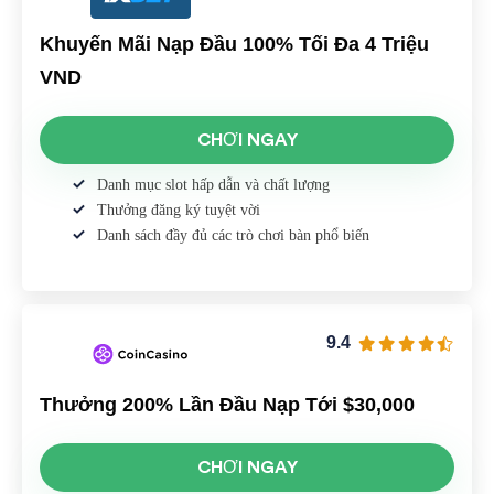
Khuyến Mãi Nạp Đầu 100% Tối Đa 4 Triệu
VND
CHƠI NGAY
Danh mục slot hấp dẫn và chất lượng
Thưởng đăng ký tuyệt vời
Danh sách đầy đủ các trò chơi bàn phổ biến
9.4
Thưởng 200% Lần Đầu Nạp Tới $30,000
CHƠI NGAY