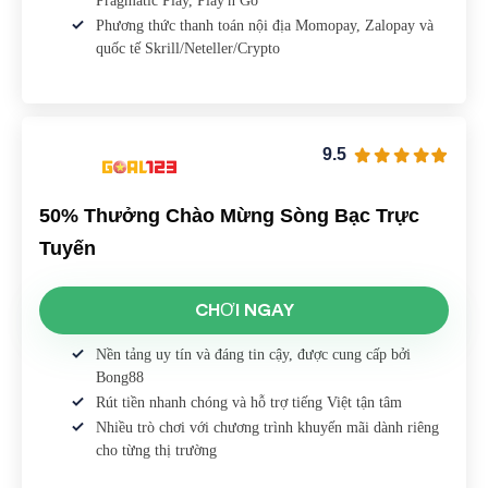
Pragmatic Play, Play'n Go
Phương thức thanh toán nội địa Momopay, Zalopay và
quốc tế Skrill/Neteller/Crypto
9.5
50% Thưởng Chào Mừng Sòng Bạc Trực
Tuyến
CHƠI NGAY
Nền tảng uy tín và đáng tin cậy, được cung cấp bởi
Bong88
Rút tiền nhanh chóng và hỗ trợ tiếng Việt tận tâm
Nhiều trò chơi với chương trình khuyến mãi dành riêng
cho từng thị trường