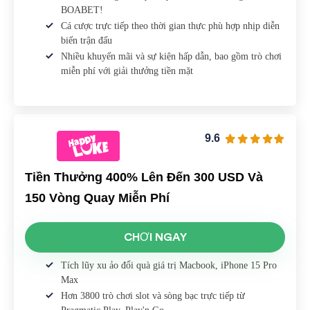
BOABET!
Cá cược trực tiếp theo thời gian thực phù hợp nhịp diễn
biến trận đấu
Nhiều khuyến mãi và sự kiện hấp dẫn, bao gồm trò chơi
miễn phí với giải thưởng tiền mặt
9.6
Tiền Thưởng 400% Lên Đến 300 USD Và
150 Vòng Quay Miễn Phí
CHƠI NGAY
Tích lũy xu ảo đổi quà giá trị Macbook, iPhone 15 Pro
Max
Hơn 3800 trò chơi slot và sòng bạc trực tiếp từ