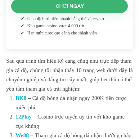
CHƠI NGAY
Giao dịch rút tiền nhanh bằng thẻ và crypto
Kho game casino vượt 4.000 trò
Hạn mức cược cao dành cho thành viên
Sau quá trình tìm hiểu kỹ càng cũng như trực tiếp tham
gia cá độ, chúng tôi nhận thấy 10 trang web dưới đây là
chuyên nghiệp và đáng tin cậy nhất, giúp bet thủ có thể
yên tâm tham gia cá trải nghiệm:
BK8
– Cá độ bóng đá nhận ngay 200K tiền cược
miễn phí
12Play
– Casino trực tuyến uy tín với kho game
cực khủng
We88
– Tham gia cá độ bóng đá nhận thưởng chào