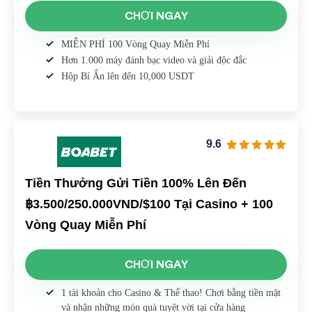
CHƠI NGAY
MIỄN PHÍ 100 Vòng Quay Miễn Phí
Hơn 1.000 máy đánh bạc video và giải độc đắc
Hộp Bí Ẩn lên đến 10,000 USDT
9.6
Tiền Thưởng Gửi Tiền 100% Lên Đến
฿3.500/250.000VND/$100 Tại Casino + 100
Vòng Quay Miễn Phí
CHƠI NGAY
1 tài khoản cho Casino & Thể thao! Chơi bằng tiền mặt
và nhận những món quà tuyệt vời tại cửa hàng