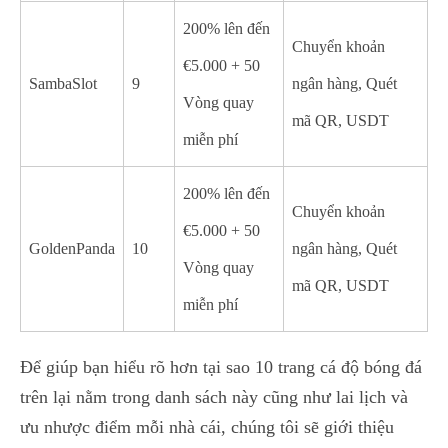
200% lên đến
Chuyển khoản
€5.000 + 50
SambaSlot
9
ngân hàng, Quét
Vòng quay
mã QR, USDT
miễn phí
200% lên đến
Chuyển khoản
€5.000 + 50
GoldenPanda
10
ngân hàng, Quét
Vòng quay
mã QR, USDT
miễn phí
Để giúp bạn hiểu rõ hơn tại sao 10 trang cá độ bóng đá
trên lại nằm trong danh sách này cũng như lai lịch và
ưu nhược điểm mỗi nhà cái, chúng tôi sẽ giới thiệu