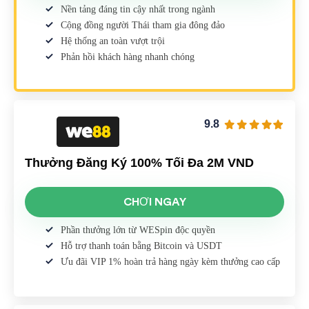
Nền tảng đáng tin cậy nhất trong ngành
Cộng đồng người Thái tham gia đông đảo
Hệ thống an toàn vượt trội
Phản hồi khách hàng nhanh chóng
9.8
Thưởng Đăng Ký 100% Tối Đa 2M VND
CHƠI NGAY
Phần thưởng lớn từ WESpin độc quyền
Hỗ trợ thanh toán bằng Bitcoin và USDT
Ưu đãi VIP 1% hoàn trả hàng ngày kèm thưởng cao cấp