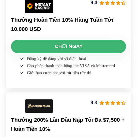
9.4
Thưởng Hoàn Tiền 10% Hàng Tuần Tới
10.000 USD
CHƠI NGAY
Đăng ký dễ dàng với số điện thoại
Cho phép thanh toán bằng thẻ VISA và Mastercard
Giới hạn cược cao với rút tiền tức thì
9.3
Thưởng 200% Lần Đầu Nạp Tối Đa $7,500 +
Hoàn Tiền 10%