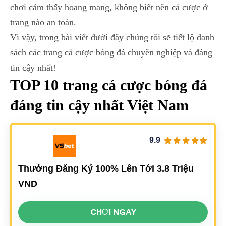
chơi cảm thấy hoang mang, không biết nên cá cược ở
trang nào an toàn.
Vì vậy, trong bài viết dưới đây chúng tôi sẽ tiết lộ danh
sách các trang cá cược bóng đá chuyên nghiệp và đáng
tin cậy nhất!
TOP 10 trang cá
cược
bóng đá
đáng tin cậy nhất Việt Nam
9.9
Thưởng Đăng Ký 100% Lên Tới 3.8 Triệu
VND
CHƠI NGAY