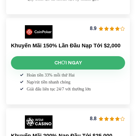
8.9
Khuyến Mãi 150% Lần Đầu Nạp Tới $2,000
CHƠI NGAY
Hoàn tiền 33% mỗi thứ Hai
Nạp/rút tiền nhanh chóng
Giải đấu liên tục 24/7 với thưởng lớn
8.8
Khuyến Mãi 200% Nạp Đầu Tới $25,000