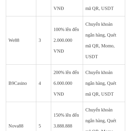
VNĐ
mã QR, USDT
Chuyển khoản
100% lên đến
ngân hàng, Quét
We88
3
2.000.000
mã QR, Momo,
VNĐ
USDT
200% lên đến
Chuyển khoản
B9Casino
4
6.000.000
ngân hàng, Quét
VNĐ
mã QR, USDT
Chuyển khoản
150% lên đến
ngân hàng, Quét
Nova88
5
3.888.888