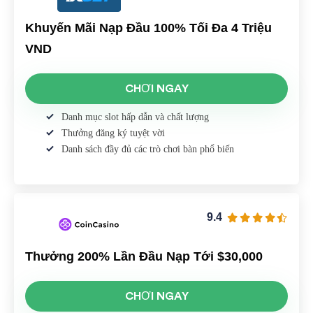
Khuyến Mãi Nạp Đầu 100% Tối Đa 4 Triệu
VND
CHƠI NGAY
Danh mục slot hấp dẫn và chất lượng
Thưởng đăng ký tuyệt vời
Danh sách đầy đủ các trò chơi bàn phổ biến
9.4
Thưởng 200% Lần Đầu Nạp Tới $30,000
CHƠI NGAY