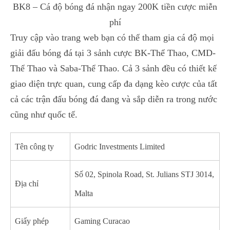
BK8 – Cá độ bóng đá nhận ngay 200K tiền cược miễn
phí
Truy cập vào trang web bạn có thể tham gia cá độ mọi
giải đấu bóng đá tại 3 sảnh cược BK-Thể Thao, CMD-
Thể Thao và Saba-Thể Thao. Cả 3 sảnh đều có thiết kế
giao diện trực quan, cung cấp đa dạng kèo cược của tất
cả các trận đấu bóng đá đang và sắp diễn ra trong nước
cũng như quốc tế.
Tên công ty
Godric Investments Limited
Số 02, Spinola Road, St. Julians STJ 3014,
Địa chỉ
Malta
Giấy phép
Gaming Curacao