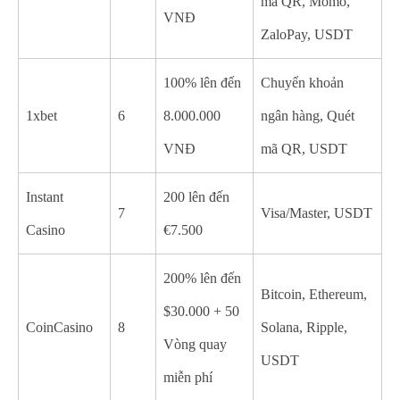
mã QR, Momo,
VNĐ
ZaloPay, USDT
100% lên đến
Chuyển khoản
1xbet
6
8.000.000
ngân hàng, Quét
VNĐ
mã QR, USDT
Instant
200 lên đến
7
Visa/Master, USDT
Casino
€7.500
200% lên đến
Bitcoin, Ethereum,
$30.000 + 50
CoinCasino
8
Solana, Ripple,
Vòng quay
USDT
miễn phí