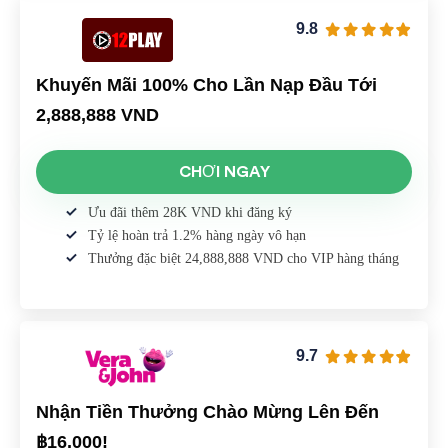
9.8
Khuyến Mãi 100% Cho Lần Nạp Đầu Tới
2,888,888 VND
CHƠI NGAY
Ưu đãi thêm 28K VND khi đăng ký
Tỷ lệ hoàn trả 1.2% hàng ngày vô hạn
Thưởng đặc biệt 24,888,888 VND cho VIP hàng tháng
9.7
Nhận Tiền Thưởng Chào Mừng Lên Đến
฿16.000!