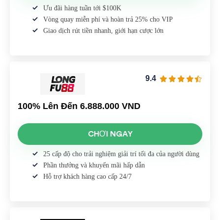
Ưu đãi hàng tuần tới $100K
Vòng quay miễn phí và hoàn trả 25% cho VIP
Giao dịch rút tiền nhanh, giới hạn cược lớn
9.4
100% Lên Đến 6.888.000 VND
CHƠI NGAY
25 cấp độ cho trải nghiệm giải trí tối đa của người dùng
Phần thưởng và khuyến mãi hấp dẫn
Hỗ trợ khách hàng cao cấp 24/7