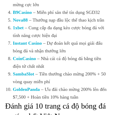
mừng cực lớn
B9Casino
– Miễn phí săn thẻ tín dụng SGD32
Nova88
– Thưởng nạp đầu lộc thể thao kịch trần
1xbet
– Cung cấp đa dạng kèo cược bóng đá với
tính năng cược hiện đại
Instant Casino
– Dự đoán kết quả mọi giải đấu
bóng đá và nhận thưởng lớn
CoinCasino
– Nhà cái cá độ bóng đá bằng tiền
điện tử chất nhất
SambaSlot
– Tiền thưởng chào mừng 200% + 50
vòng quay miễn phí
GoldenPanda
– Ưu đãi chào mừng 200% lên đến
$7,500 + Hoàn tiền 10% hàng tuần
Đánh giá 10 trang cá độ bóng đá