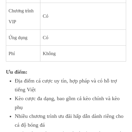
Chương trình
Có
VIP
Ứng dụng
Có
Phí
Không
Ưu điểm:
Địa điểm cá cược uy tín, hợp pháp và có hỗ trợ
tiếng Việt
Kèo cược đa dạng, bao gồm cả kèo chính và kèo
phụ
Nhiều chương trình ưu đãi hấp dẫn dành riêng cho
cá độ bóng đá