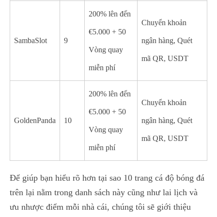
200% lên đến
Chuyển khoản
€5.000 + 50
SambaSlot
9
ngân hàng, Quét
Vòng quay
mã QR, USDT
miễn phí
200% lên đến
Chuyển khoản
€5.000 + 50
GoldenPanda
10
ngân hàng, Quét
Vòng quay
mã QR, USDT
miễn phí
Để giúp bạn hiểu rõ hơn tại sao 10 trang cá độ bóng đá
trên lại nằm trong danh sách này cũng như lai lịch và
ưu nhược điểm mỗi nhà cái, chúng tôi sẽ giới thiệu