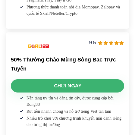
Pragmatic Play, Play'n Go
Phương thức thanh toán nội địa Momopay, Zalopay và
quốc tế Skrill/Neteller/Crypto
9.5
50% Thưởng Chào Mừng Sòng Bạc Trực
Tuyến
CHƠI NGAY
Nền tảng uy tín và đáng tin cậy, được cung cấp bởi
Bong88
Rút tiền nhanh chóng và hỗ trợ tiếng Việt tận tâm
Nhiều trò chơi với chương trình khuyến mãi dành riêng
cho từng thị trường