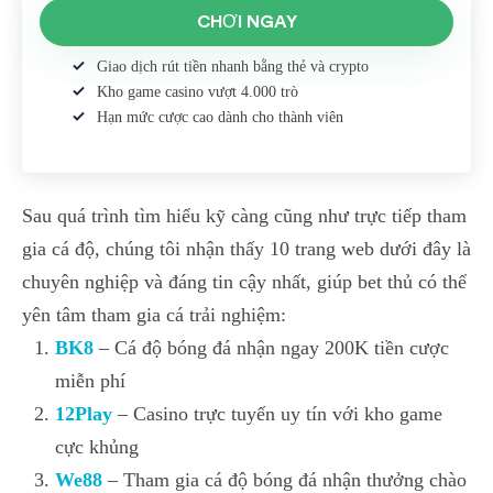
CHƠI NGAY
Giao dịch rút tiền nhanh bằng thẻ và crypto
Kho game casino vượt 4.000 trò
Hạn mức cược cao dành cho thành viên
Sau quá trình tìm hiểu kỹ càng cũng như trực tiếp tham
gia cá độ, chúng tôi nhận thấy 10 trang web dưới đây là
chuyên nghiệp và đáng tin cậy nhất, giúp bet thủ có thể
yên tâm tham gia cá trải nghiệm:
BK8
– Cá độ bóng đá nhận ngay 200K tiền cược
miễn phí
12Play
– Casino trực tuyến uy tín với kho game
cực khủng
We88
– Tham gia cá độ bóng đá nhận thưởng chào