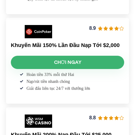
8.9
Khuyến Mãi 150% Lần Đầu Nạp Tới $2,000
CHƠI NGAY
Hoàn tiền 33% mỗi thứ Hai
Nạp/rút tiền nhanh chóng
Giải đấu liên tục 24/7 với thưởng lớn
8.8
Khuyến Mãi 200% Nạp Đầu Tới $25,000