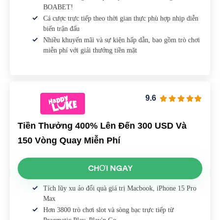
BOABET!
Cá cược trực tiếp theo thời gian thực phù hợp nhịp diễn
biến trận đấu
Nhiều khuyến mãi và sự kiện hấp dẫn, bao gồm trò chơi
miễn phí với giải thưởng tiền mặt
9.6
Tiền Thưởng 400% Lên Đến 300 USD Và
150 Vòng Quay Miễn Phí
CHƠI NGAY
Tích lũy xu ảo đổi quà giá trị Macbook, iPhone 15 Pro
Max
Hơn 3800 trò chơi slot và sòng bạc trực tiếp từ