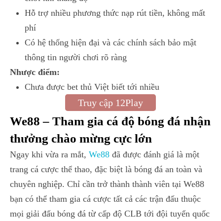
Hỗ trợ nhiều phương thức nạp rút tiền, không mất
phí
Có hệ thống hiện đại và các chính sách bảo mật
thông tin người chơi rõ ràng
Nhược điểm:
Chưa được bet thủ Việt biết tới nhiều
Truy cập 12Play
We88 – Tham gia cá độ bóng đá nhận
thưởng chào mừng cực lớn
Ngay khi vừa ra mắt,
We88
đã được đánh giá là một
trang cá cược thể thao, đặc biệt là bóng đá an toàn và
chuyên nghiệp. Chỉ cần trở thành thành viên tại We88
bạn có thể tham gia cá cược tất cả các trận đấu thuộc
mọi giải đấu bóng đá từ cấp độ CLB tới đội tuyển quốc