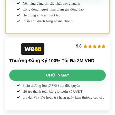
Nền tảng đáng tin cậy nhất trong ngành
Cộng đồng người Thái tham gia đông đảo
Hệ thống an toàn vượt trội
Phản hồi khách hàng nhanh chóng
9.8
Thưởng Đăng Ký 100% Tối Đa 2M VND
CHƠI NGAY
Phần thưởng lớn từ WESpin độc quyền
Hỗ trợ thanh toán bằng Bitcoin và USDT
Ưu đãi VIP 1% hoàn trả hàng ngày kèm thưởng cao cấp