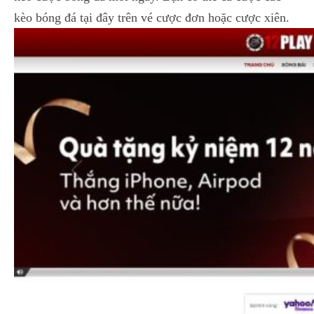
kèo bóng đá tại đây trên vé cược đơn hoặc cược xiên.