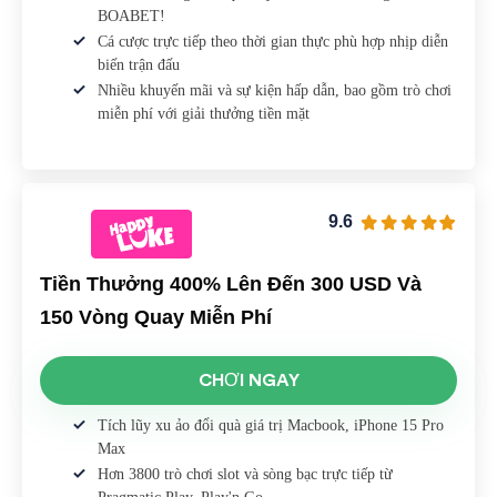
BOABET!
Cá cược trực tiếp theo thời gian thực phù hợp nhịp diễn
biến trận đấu
Nhiều khuyến mãi và sự kiện hấp dẫn, bao gồm trò chơi
miễn phí với giải thưởng tiền mặt
9.6
Tiền Thưởng 400% Lên Đến 300 USD Và
150 Vòng Quay Miễn Phí
CHƠI NGAY
Tích lũy xu ảo đổi quà giá trị Macbook, iPhone 15 Pro
Max
Hơn 3800 trò chơi slot và sòng bạc trực tiếp từ