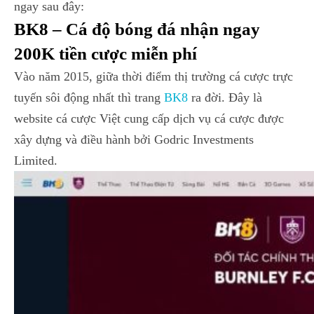
ngay sau đây:
BK8 – Cá độ bóng đá nhận ngay
200K tiền cược miễn phí
Vào năm 2015, giữa thời điểm thị trường cá cược trực
tuyến sôi động nhất thì trang
BK8
ra đời. Đây là
website cá cược Việt cung cấp dịch vụ cá cược được
xây dựng và điều hành bởi Godric Investments
Limited.