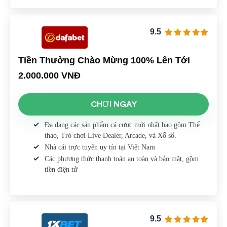
9.5
Tiền Thưởng Chào Mừng 100% Lên Tới
2.000.000 VNĐ
CHƠI NGAY
Đa dạng các sản phẩm cá cược mới nhất bao gồm Thể
thao, Trò chơi Live Dealer, Arcade, và Xổ số.
Nhà cái trực tuyến uy tín tại Việt Nam
Các phương thức thanh toán an toàn và bảo mật, gồm
tiền điện tử
9.5