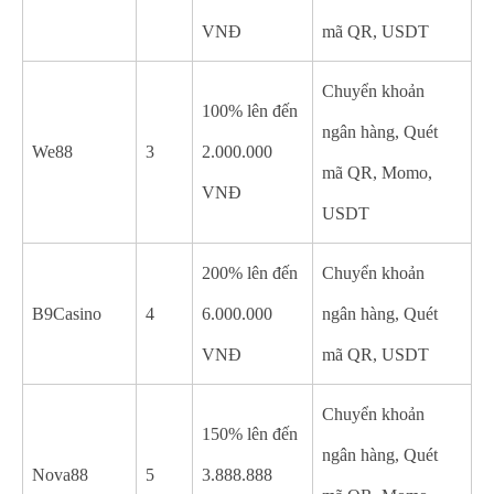
VNĐ
mã QR, USDT
Chuyển khoản
100% lên đến
ngân hàng, Quét
We88
3
2.000.000
mã QR, Momo,
VNĐ
USDT
200% lên đến
Chuyển khoản
B9Casino
4
6.000.000
ngân hàng, Quét
VNĐ
mã QR, USDT
Chuyển khoản
150% lên đến
ngân hàng, Quét
Nova88
5
3.888.888