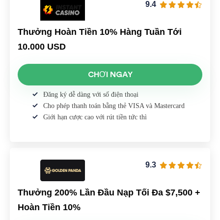
9.4
Thưởng Hoàn Tiền 10% Hàng Tuần Tới
10.000 USD
CHƠI NGAY
Đăng ký dễ dàng với số điện thoại
Cho phép thanh toán bằng thẻ VISA và Mastercard
Giới hạn cược cao với rút tiền tức thì
9.3
Thưởng 200% Lần Đầu Nạp Tối Đa $7,500 +
Hoàn Tiền 10%