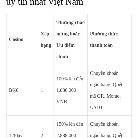
uy tín nhất Việt Nam
Thưởng chào
Xếp
mừng hoặc
Phương thức
Casino
hạng
Ưu điểm
thanh toán
chính
Chuyển khoản
100% lên đến
ngân hàng, Quét
BK8
1
1.888.000
mã QR, Momo,
VNĐ
USDT
150% lên đến
Chuyển khoản
12Play
2
2.888.000
ngân hàng, Quét