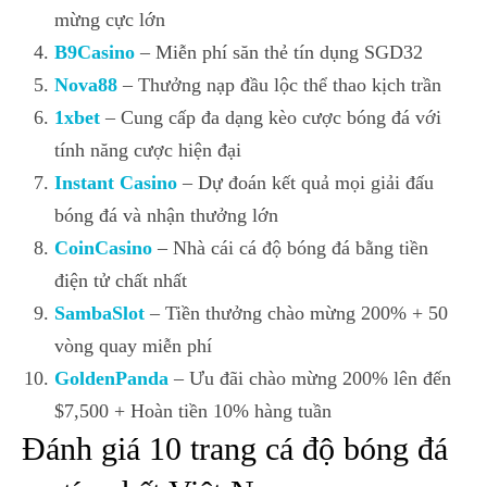
mừng cực lớn
B9Casino
– Miễn phí săn thẻ tín dụng SGD32
Nova88
– Thưởng nạp đầu lộc thể thao kịch trần
1xbet
– Cung cấp đa dạng kèo cược bóng đá với
tính năng cược hiện đại
Instant Casino
– Dự đoán kết quả mọi giải đấu
bóng đá và nhận thưởng lớn
CoinCasino
– Nhà cái cá độ bóng đá bằng tiền
điện tử chất nhất
SambaSlot
– Tiền thưởng chào mừng 200% + 50
vòng quay miễn phí
GoldenPanda
– Ưu đãi chào mừng 200% lên đến
$7,500 + Hoàn tiền 10% hàng tuần
Đánh giá 10 trang cá độ bóng đá