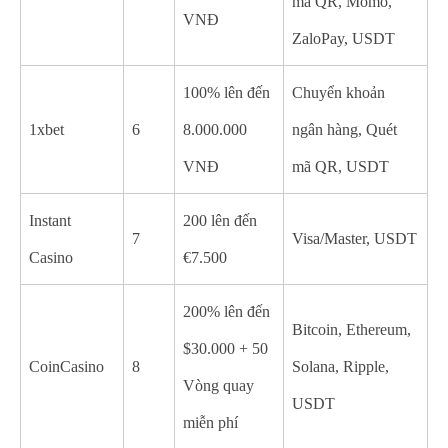
mã QR, Momo,
VNĐ
ZaloPay, USDT
100% lên đến
Chuyển khoản
1xbet
6
8.000.000
ngân hàng, Quét
VNĐ
mã QR, USDT
Instant
200 lên đến
7
Visa/Master, USDT
Casino
€7.500
200% lên đến
Bitcoin, Ethereum,
$30.000 + 50
CoinCasino
8
Solana, Ripple,
Vòng quay
USDT
miễn phí