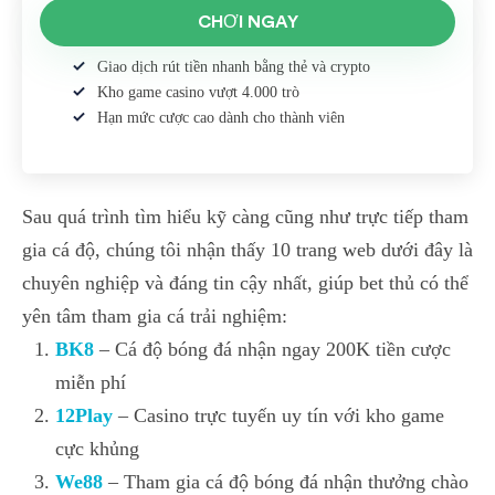
CHƠI NGAY
Giao dịch rút tiền nhanh bằng thẻ và crypto
Kho game casino vượt 4.000 trò
Hạn mức cược cao dành cho thành viên
Sau quá trình tìm hiểu kỹ càng cũng như trực tiếp tham
gia cá độ, chúng tôi nhận thấy 10 trang web dưới đây là
chuyên nghiệp và đáng tin cậy nhất, giúp bet thủ có thể
yên tâm tham gia cá trải nghiệm:
BK8
– Cá độ bóng đá nhận ngay 200K tiền cược
miễn phí
12Play
– Casino trực tuyến uy tín với kho game
cực khủng
We88
– Tham gia cá độ bóng đá nhận thưởng chào