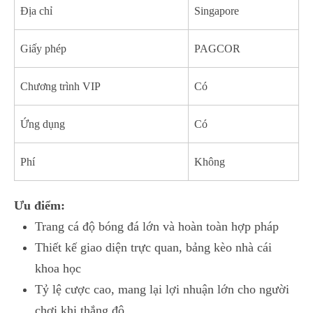
Địa chỉ
Singapore
Giấy phép
PAGCOR
Chương trình VIP
Có
Ứng dụng
Có
Phí
Không
Ưu điểm:
Trang cá độ bóng đá lớn và hoàn toàn hợp pháp
Thiết kế giao diện trực quan, bảng kèo nhà cái
khoa học
Tỷ lệ cược cao, mang lại lợi nhuận lớn cho người
chơi khi thắng độ