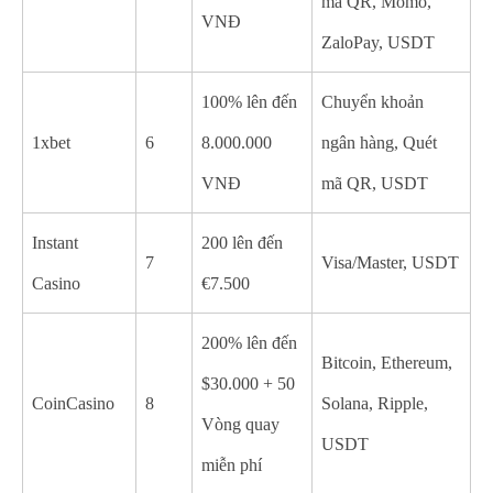
mã QR, Momo,
VNĐ
ZaloPay, USDT
100% lên đến
Chuyển khoản
1xbet
6
8.000.000
ngân hàng, Quét
VNĐ
mã QR, USDT
Instant
200 lên đến
7
Visa/Master, USDT
Casino
€7.500
200% lên đến
Bitcoin, Ethereum,
$30.000 + 50
CoinCasino
8
Solana, Ripple,
Vòng quay
USDT
miễn phí