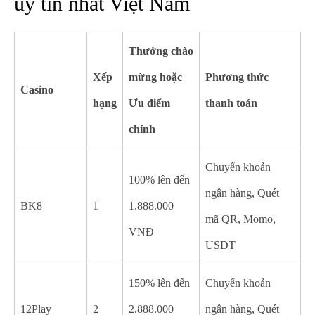
uy tín nhất Việt Nam
Thưởng chào
Xếp
mừng hoặc
Phương thức
Casino
hạng
Ưu điểm
thanh toán
chính
Chuyển khoản
100% lên đến
ngân hàng, Quét
BK8
1
1.888.000
mã QR, Momo,
VNĐ
USDT
150% lên đến
Chuyển khoản
12Play
2
2.888.000
ngân hàng, Quét