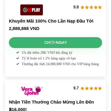
9.8
Khuyến Mãi 100% Cho Lần Nạp Đầu Tới
2,888,888 VND
CHƠI NGAY
Ưu đãi thêm 28K VND khi đăng ký
Tỷ lệ hoàn trả 1.2% hàng ngày vô hạn
Thưởng đặc biệt 24,888,888 VND cho VIP hàng tháng
9.7
Nhận Tiền Thưởng Chào Mừng Lên Đến
฿16.000!