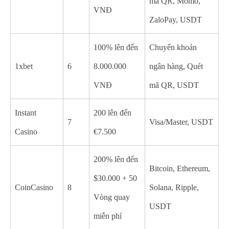
mã QR, Momo,
VNĐ
ZaloPay, USDT
100% lên đến
Chuyển khoản
1xbet
6
8.000.000
ngân hàng, Quét
VNĐ
mã QR, USDT
Instant
200 lên đến
7
Visa/Master, USDT
Casino
€7.500
200% lên đến
Bitcoin, Ethereum,
$30.000 + 50
CoinCasino
8
Solana, Ripple,
Vòng quay
USDT
miễn phí