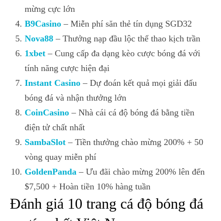
mừng cực lớn
B9Casino
– Miễn phí săn thẻ tín dụng SGD32
Nova88
– Thưởng nạp đầu lộc thể thao kịch trần
1xbet
– Cung cấp đa dạng kèo cược bóng đá với
tính năng cược hiện đại
Instant Casino
– Dự đoán kết quả mọi giải đấu
bóng đá và nhận thưởng lớn
CoinCasino
– Nhà cái cá độ bóng đá bằng tiền
điện tử chất nhất
SambaSlot
– Tiền thưởng chào mừng 200% + 50
vòng quay miễn phí
GoldenPanda
– Ưu đãi chào mừng 200% lên đến
$7,500 + Hoàn tiền 10% hàng tuần
Đánh giá 10 trang cá độ bóng đá