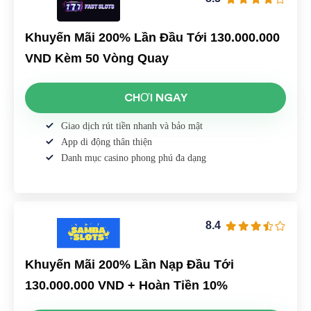
Khuyến Mãi 200% Lần Đầu Tới 130.000.000
VND Kèm 50 Vòng Quay
CHƠI NGAY
Giao dịch rút tiền nhanh và bảo mật
App di động thân thiện
Danh mục casino phong phú đa dạng
8.4
Khuyến Mãi 200% Lần Nạp Đầu Tới
130.000.000 VND + Hoàn Tiền 10%