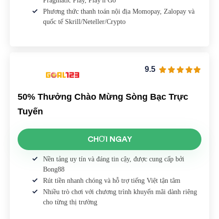
Pragmatic Play, Play'n Go
Phương thức thanh toán nội địa Momopay, Zalopay và
quốc tế Skrill/Neteller/Crypto
9.5
50% Thưởng Chào Mừng Sòng Bạc Trực
Tuyến
CHƠI NGAY
Nền tảng uy tín và đáng tin cậy, được cung cấp bởi
Bong88
Rút tiền nhanh chóng và hỗ trợ tiếng Việt tận tâm
Nhiều trò chơi với chương trình khuyến mãi dành riêng
cho từng thị trường