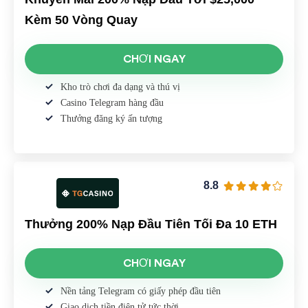
Kèm 50 Vòng Quay
CHƠI NGAY
Kho trò chơi đa dạng và thú vị
Casino Telegram hàng đầu
Thưởng đăng ký ấn tượng
8.8
Thưởng 200% Nạp Đầu Tiên Tối Đa 10 ETH
CHƠI NGAY
Nền tảng Telegram có giấy phép đầu tiên
Giao dịch tiền điện tử tức thời