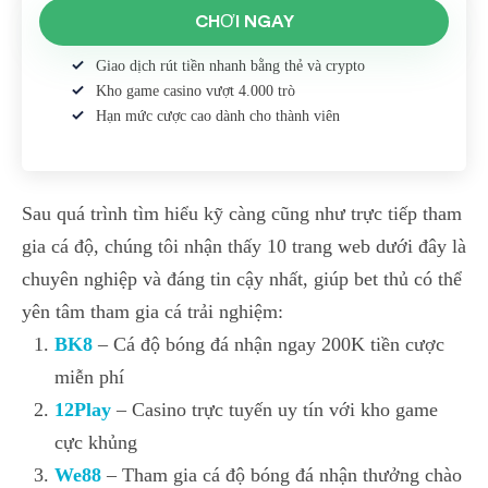
CHƠI NGAY
Giao dịch rút tiền nhanh bằng thẻ và crypto
Kho game casino vượt 4.000 trò
Hạn mức cược cao dành cho thành viên
Sau quá trình tìm hiểu kỹ càng cũng như trực tiếp tham
gia cá độ, chúng tôi nhận thấy 10 trang web dưới đây là
chuyên nghiệp và đáng tin cậy nhất, giúp bet thủ có thể
yên tâm tham gia cá trải nghiệm:
BK8
– Cá độ bóng đá nhận ngay 200K tiền cược
miễn phí
12Play
– Casino trực tuyến uy tín với kho game
cực khủng
We88
– Tham gia cá độ bóng đá nhận thưởng chào