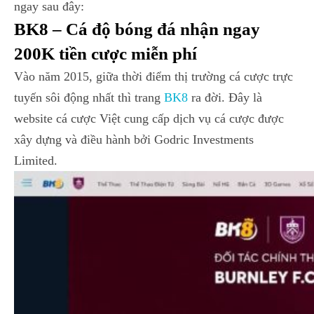
ngay sau đây:
BK8 – Cá độ bóng đá nhận ngay
200K tiền cược miễn phí
Vào năm 2015, giữa thời điểm thị trường cá cược trực
tuyến sôi động nhất thì trang
BK8
ra đời. Đây là
website cá cược Việt cung cấp dịch vụ cá cược được
xây dựng và điều hành bởi Godric Investments
Limited.