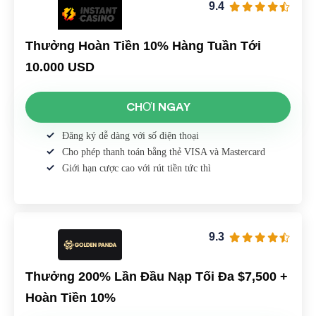
9.4
Thưởng Hoàn Tiền 10% Hàng Tuần Tới
10.000 USD
CHƠI NGAY
Đăng ký dễ dàng với số điện thoại
Cho phép thanh toán bằng thẻ VISA và Mastercard
Giới hạn cược cao với rút tiền tức thì
9.3
Thưởng 200% Lần Đầu Nạp Tối Đa $7,500 +
Hoàn Tiền 10%