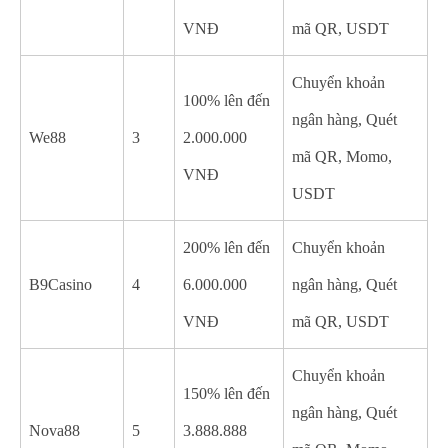
VNĐ
mã QR, USDT
Chuyển khoản
100% lên đến
ngân hàng, Quét
We88
3
2.000.000
mã QR, Momo,
VNĐ
USDT
200% lên đến
Chuyển khoản
B9Casino
4
6.000.000
ngân hàng, Quét
VNĐ
mã QR, USDT
Chuyển khoản
150% lên đến
ngân hàng, Quét
Nova88
5
3.888.888