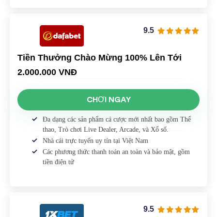
9.5
Tiền Thưởng Chào Mừng 100% Lên Tới
2.000.000 VNĐ
CHƠI NGAY
Đa dạng các sản phẩm cá cược mới nhất bao gồm Thể
thao, Trò chơi Live Dealer, Arcade, và Xổ số.
Nhà cái trực tuyến uy tín tại Việt Nam
Các phương thức thanh toán an toàn và bảo mật, gồm
tiền điện tử
9.5