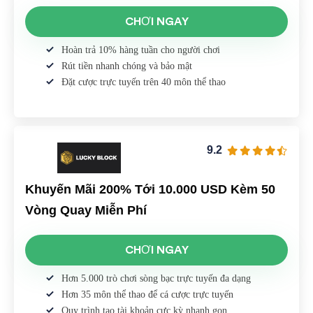
CHƠI NGAY
Hoàn trả 10% hàng tuần cho người chơi
Rút tiền nhanh chóng và bảo mật
Đặt cược trực tuyến trên 40 môn thể thao
9.2
Khuyến Mãi 200% Tới 10.000 USD Kèm 50
Vòng Quay Miễn Phí
CHƠI NGAY
Hơn 5.000 trò chơi sòng bạc trực tuyến đa dạng
Hơn 35 môn thể thao để cá cược trực tuyến
Quy trình tạo tài khoản cực kỳ nhanh gọn