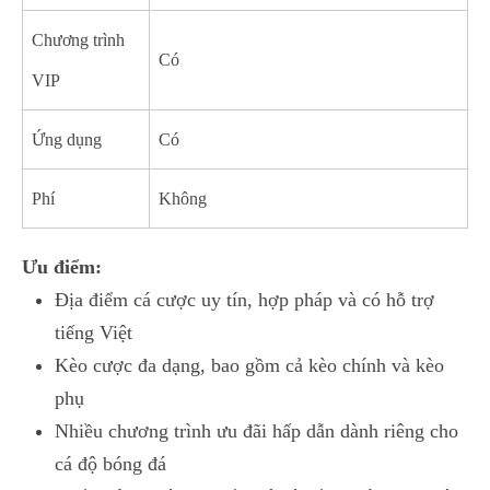
Chương trình
Có
VIP
Ứng dụng
Có
Phí
Không
Ưu điểm:
Địa điểm cá cược uy tín, hợp pháp và có hỗ trợ
tiếng Việt
Kèo cược đa dạng, bao gồm cả kèo chính và kèo
phụ
Nhiều chương trình ưu đãi hấp dẫn dành riêng cho
cá độ bóng đá