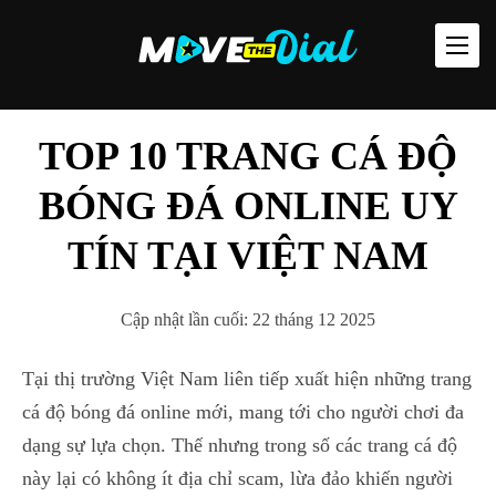
TOP 10 TRANG CÁ ĐỘ
BÓNG ĐÁ ONLINE UY
TÍN TẠI VIỆT NAM
Cập nhật lần cuối:
22 tháng 12 2025
Tại thị trường Việt Nam liên tiếp xuất hiện những trang
cá độ bóng đá online mới, mang tới cho người chơi đa
dạng sự lựa chọn. Thế nhưng trong số các trang cá độ
này lại có không ít địa chỉ scam, lừa đảo khiến người