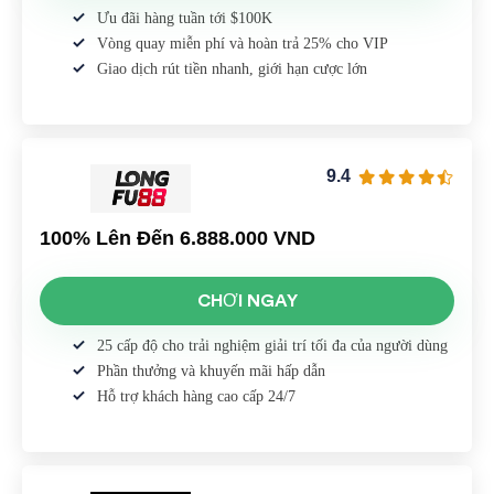
Ưu đãi hàng tuần tới $100K
Vòng quay miễn phí và hoàn trả 25% cho VIP
Giao dịch rút tiền nhanh, giới hạn cược lớn
9.4
100% Lên Đến 6.888.000 VND
CHƠI NGAY
25 cấp độ cho trải nghiệm giải trí tối đa của người dùng
Phần thưởng và khuyến mãi hấp dẫn
Hỗ trợ khách hàng cao cấp 24/7