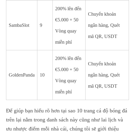
200% lên đến
Chuyển khoản
€5.000 + 50
SambaSlot
9
ngân hàng, Quét
Vòng quay
mã QR, USDT
miễn phí
200% lên đến
Chuyển khoản
€5.000 + 50
GoldenPanda
10
ngân hàng, Quét
Vòng quay
mã QR, USDT
miễn phí
Để giúp bạn hiểu rõ hơn tại sao 10 trang cá độ bóng đá
trên lại nằm trong danh sách này cũng như lai lịch và
ưu nhược điểm mỗi nhà cái, chúng tôi sẽ giới thiệu