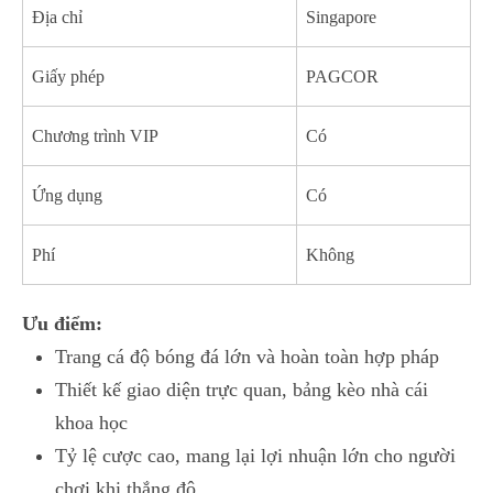
Địa chỉ
Singapore
Giấy phép
PAGCOR
Chương trình VIP
Có
Ứng dụng
Có
Phí
Không
Ưu điểm:
Trang cá độ bóng đá lớn và hoàn toàn hợp pháp
Thiết kế giao diện trực quan, bảng kèo nhà cái
khoa học
Tỷ lệ cược cao, mang lại lợi nhuận lớn cho người
chơi khi thắng độ