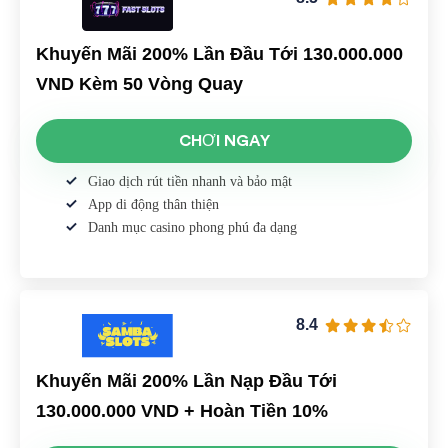
Khuyến Mãi 200% Lần Đầu Tới 130.000.000
VND Kèm 50 Vòng Quay
CHƠI NGAY
Giao dịch rút tiền nhanh và bảo mật
App di động thân thiện
Danh mục casino phong phú đa dạng
8.4
Khuyến Mãi 200% Lần Nạp Đầu Tới
130.000.000 VND + Hoàn Tiền 10%