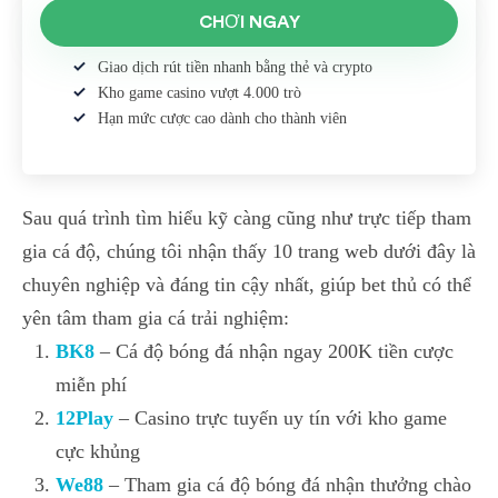
CHƠI NGAY
Giao dịch rút tiền nhanh bằng thẻ và crypto
Kho game casino vượt 4.000 trò
Hạn mức cược cao dành cho thành viên
Sau quá trình tìm hiểu kỹ càng cũng như trực tiếp tham
gia cá độ, chúng tôi nhận thấy 10 trang web dưới đây là
chuyên nghiệp và đáng tin cậy nhất, giúp bet thủ có thể
yên tâm tham gia cá trải nghiệm:
BK8
– Cá độ bóng đá nhận ngay 200K tiền cược
miễn phí
12Play
– Casino trực tuyến uy tín với kho game
cực khủng
We88
– Tham gia cá độ bóng đá nhận thưởng chào