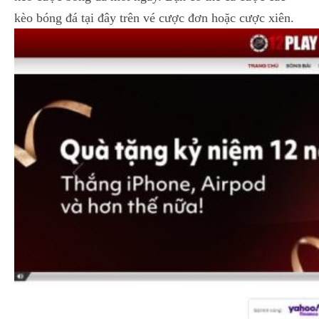
kèo bóng đá tại đây trên vé cược đơn hoặc cược xiên.