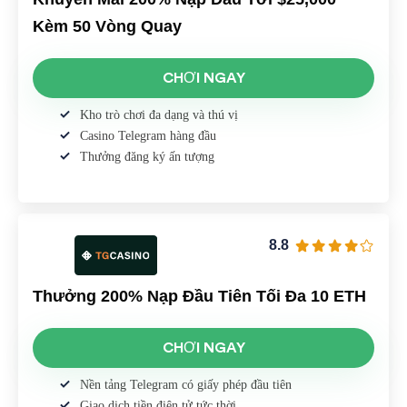
Kèm 50 Vòng Quay
CHƠI NGAY
Kho trò chơi đa dạng và thú vị
Casino Telegram hàng đầu
Thưởng đăng ký ấn tượng
8.8
Thưởng 200% Nạp Đầu Tiên Tối Đa 10 ETH
CHƠI NGAY
Nền tảng Telegram có giấy phép đầu tiên
Giao dịch tiền điện tử tức thời