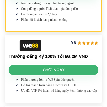
Nền tảng đáng tin cậy nhất trong ngành
Cộng đồng người Thái tham gia đông đảo
Hệ thống an toàn vượt trội
Phản hồi khách hàng nhanh chóng
9.8
Thưởng Đăng Ký 100% Tối Đa 2M VND
CHƠI NGAY
Phần thưởng lớn từ WESpin độc quyền
Hỗ trợ thanh toán bằng Bitcoin và USDT
Ưu đãi VIP 1% hoàn trả hàng ngày kèm thưởng cao cấp