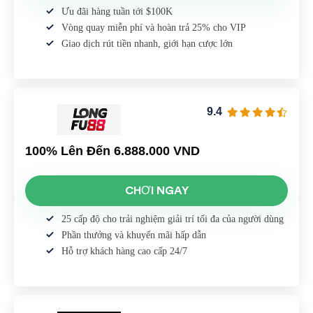
Ưu đãi hàng tuần tới $100K
Vòng quay miễn phí và hoàn trả 25% cho VIP
Giao dịch rút tiền nhanh, giới hạn cược lớn
9.4
100% Lên Đến 6.888.000 VND
CHƠI NGAY
25 cấp độ cho trải nghiệm giải trí tối đa của người dùng
Phần thưởng và khuyến mãi hấp dẫn
Hỗ trợ khách hàng cao cấp 24/7