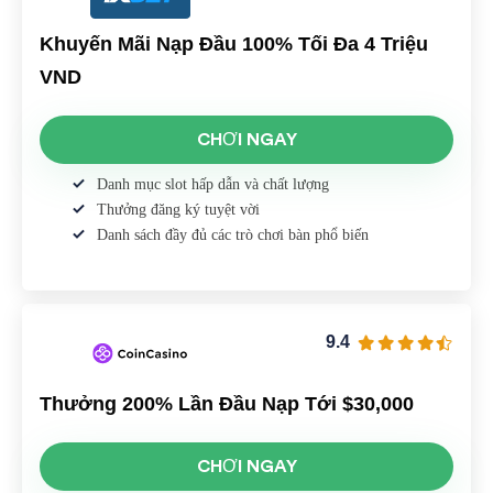
Khuyến Mãi Nạp Đầu 100% Tối Đa 4 Triệu
VND
CHƠI NGAY
Danh mục slot hấp dẫn và chất lượng
Thưởng đăng ký tuyệt vời
Danh sách đầy đủ các trò chơi bàn phổ biến
9.4
Thưởng 200% Lần Đầu Nạp Tới $30,000
CHƠI NGAY