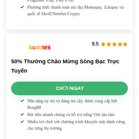
Pragmatic Play, Play'n Go
Phương thức thanh toán nội địa Momopay, Zalopay và
quốc tế Skrill/Neteller/Crypto
9.5
50% Thưởng Chào Mừng Sòng Bạc Trực
Tuyến
CHƠI NGAY
Nền tảng uy tín và đáng tin cậy, được cung cấp bởi
Bong88
Rút tiền nhanh chóng và hỗ trợ tiếng Việt tận tâm
Nhiều trò chơi với chương trình khuyến mãi dành riêng
cho từng thị trường