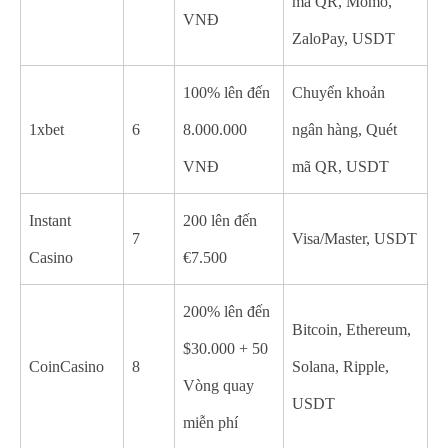
mã QR, Momo,
VNĐ
ZaloPay, USDT
100% lên đến
Chuyển khoản
1xbet
6
8.000.000
ngân hàng, Quét
VNĐ
mã QR, USDT
Instant
200 lên đến
7
Visa/Master, USDT
Casino
€7.500
200% lên đến
Bitcoin, Ethereum,
$30.000 + 50
CoinCasino
8
Solana, Ripple,
Vòng quay
USDT
miễn phí