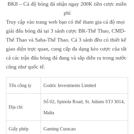
BK8 – Cá độ bóng đá nhận ngay 200K tiền cược miễn
phí
Truy cập vào trang web bạn có thể tham gia cá độ mọi
giải đấu bóng đá tại 3 sảnh cược BK-Thể Thao, CMD-
Thể Thao và Saba-Thể Thao. Cả 3 sảnh đều có thiết kế
giao diện trực quan, cung cấp đa dạng kèo cược của tất
cả các trận đấu bóng đá đang và sắp diễn ra trong nước
cũng như quốc tế.
Tên công ty
Godric Investments Limited
Số 02, Spinola Road, St. Julians STJ 3014,
Địa chỉ
Malta
Giấy phép
Gaming Curacao