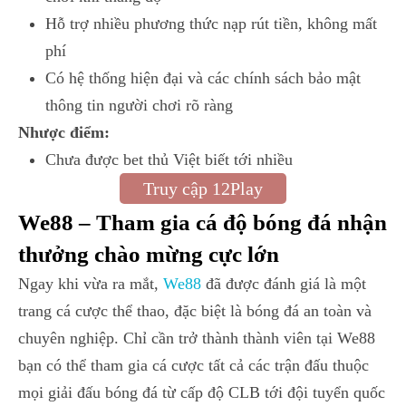
Hỗ trợ nhiều phương thức nạp rút tiền, không mất
phí
Có hệ thống hiện đại và các chính sách bảo mật
thông tin người chơi rõ ràng
Nhược điểm:
Chưa được bet thủ Việt biết tới nhiều
Truy cập 12Play
We88 – Tham gia cá độ bóng đá nhận
thưởng chào mừng cực lớn
Ngay khi vừa ra mắt,
We88
đã được đánh giá là một
trang cá cược thể thao, đặc biệt là bóng đá an toàn và
chuyên nghiệp. Chỉ cần trở thành thành viên tại We88
bạn có thể tham gia cá cược tất cả các trận đấu thuộc
mọi giải đấu bóng đá từ cấp độ CLB tới đội tuyển quốc