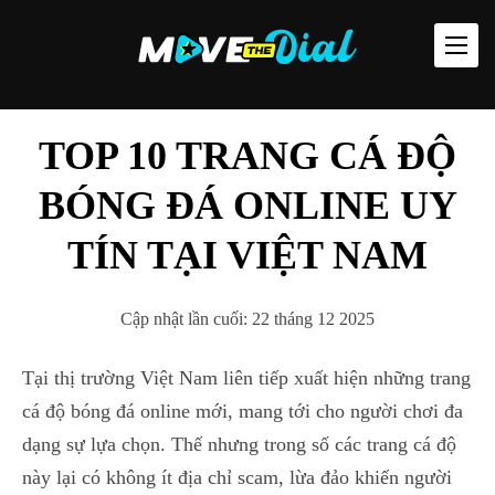
TOP 10 TRANG CÁ ĐỘ
BÓNG ĐÁ ONLINE UY
TÍN TẠI VIỆT NAM
Cập nhật lần cuối:
22 tháng 12 2025
Tại thị trường Việt Nam liên tiếp xuất hiện những trang
cá độ bóng đá online mới, mang tới cho người chơi đa
dạng sự lựa chọn. Thế nhưng trong số các trang cá độ
này lại có không ít địa chỉ scam, lừa đảo khiến người