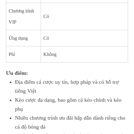
Chương trình
Có
VIP
Ứng dụng
Có
Phí
Không
Ưu điểm:
Địa điểm cá cược uy tín, hợp pháp và có hỗ trợ
tiếng Việt
Kèo cược đa dạng, bao gồm cả kèo chính và kèo
phụ
Nhiều chương trình ưu đãi hấp dẫn dành riêng cho
cá độ bóng đá