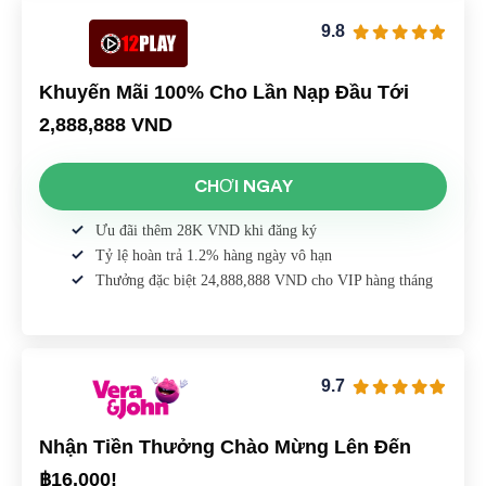
9.8
Khuyến Mãi 100% Cho Lần Nạp Đầu Tới
2,888,888 VND
CHƠI NGAY
Ưu đãi thêm 28K VND khi đăng ký
Tỷ lệ hoàn trả 1.2% hàng ngày vô hạn
Thưởng đặc biệt 24,888,888 VND cho VIP hàng tháng
9.7
Nhận Tiền Thưởng Chào Mừng Lên Đến
฿16.000!