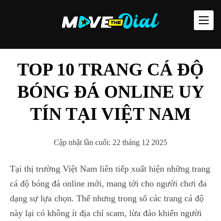
TOP 10 TRANG CÁ ĐỘ
BÓNG ĐÁ ONLINE UY
TÍN TẠI VIỆT NAM
Cập nhật lần cuối:
22 tháng 12 2025
Tại thị trường Việt Nam liên tiếp xuất hiện những trang
cá độ bóng đá online mới, mang tới cho người chơi đa
dạng sự lựa chọn. Thế nhưng trong số các trang cá độ
này lại có không ít địa chỉ scam, lừa đảo khiến người