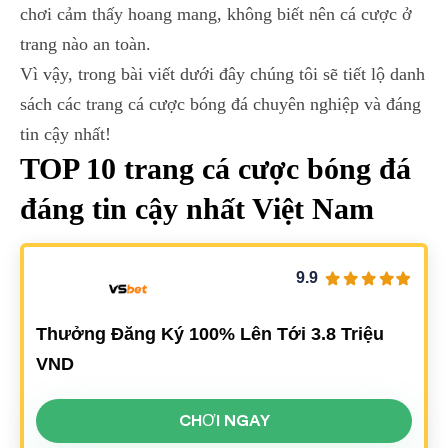
chơi cảm thấy hoang mang, không biết nên cá cược ở
trang nào an toàn.
Vì vậy, trong bài viết dưới đây chúng tôi sẽ tiết lộ danh
sách các trang cá cược bóng đá chuyên nghiệp và đáng
tin cậy nhất!
TOP 10 trang cá
cược
bóng đá
đáng tin cậy nhất Việt Nam
9.9
Thưởng Đăng Ký 100% Lên Tới 3.8 Triệu
VND
CHƠI NGAY