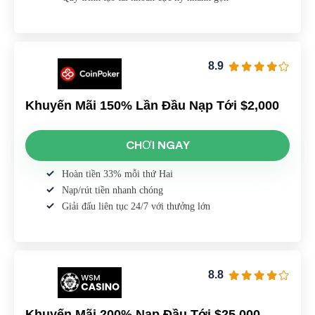
8.9
Khuyến Mãi 150% Lần Đầu Nạp Tới $2,000
CHƠI NGAY
Hoàn tiền 33% mỗi thứ Hai
Nạp/rút tiền nhanh chóng
Giải đấu liên tục 24/7 với thưởng lớn
8.8
Khuyến Mãi 200% Nạp Đầu Tới $25,000