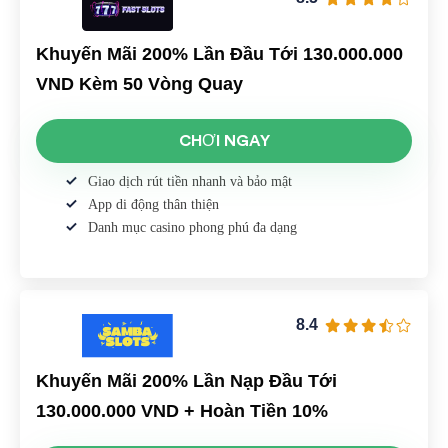
Khuyến Mãi 200% Lần Đầu Tới 130.000.000
VND Kèm 50 Vòng Quay
CHƠI NGAY
Giao dịch rút tiền nhanh và bảo mật
App di động thân thiện
Danh mục casino phong phú đa dạng
8.4
Khuyến Mãi 200% Lần Nạp Đầu Tới
130.000.000 VND + Hoàn Tiền 10%