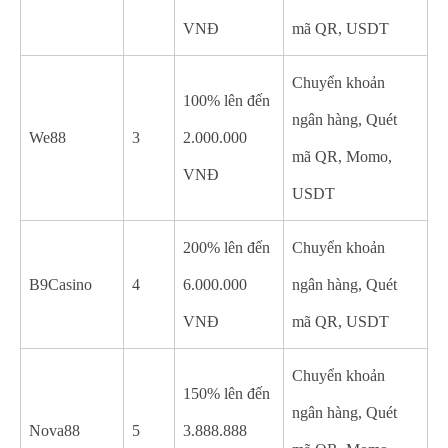
VNĐ
mã QR, USDT
Chuyển khoản
100% lên đến
ngân hàng, Quét
We88
3
2.000.000
mã QR, Momo,
VNĐ
USDT
200% lên đến
Chuyển khoản
B9Casino
4
6.000.000
ngân hàng, Quét
VNĐ
mã QR, USDT
Chuyển khoản
150% lên đến
ngân hàng, Quét
Nova88
5
3.888.888