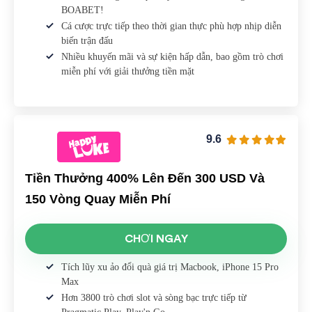
BOABET!
Cá cược trực tiếp theo thời gian thực phù hợp nhịp diễn
biến trận đấu
Nhiều khuyến mãi và sự kiện hấp dẫn, bao gồm trò chơi
miễn phí với giải thưởng tiền mặt
9.6
Tiền Thưởng 400% Lên Đến 300 USD Và
150 Vòng Quay Miễn Phí
CHƠI NGAY
Tích lũy xu ảo đổi quà giá trị Macbook, iPhone 15 Pro
Max
Hơn 3800 trò chơi slot và sòng bạc trực tiếp từ