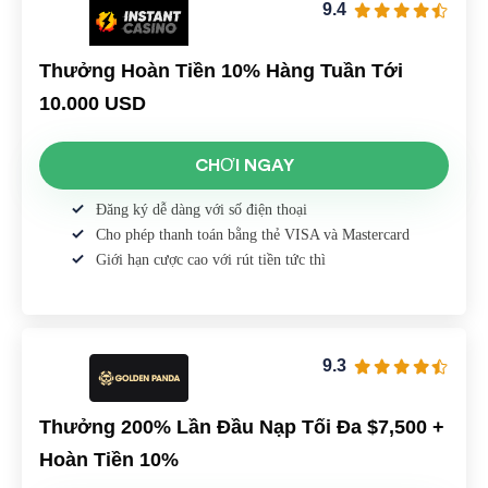
9.4
Thưởng Hoàn Tiền 10% Hàng Tuần Tới
10.000 USD
CHƠI NGAY
Đăng ký dễ dàng với số điện thoại
Cho phép thanh toán bằng thẻ VISA và Mastercard
Giới hạn cược cao với rút tiền tức thì
9.3
Thưởng 200% Lần Đầu Nạp Tối Đa $7,500 +
Hoàn Tiền 10%