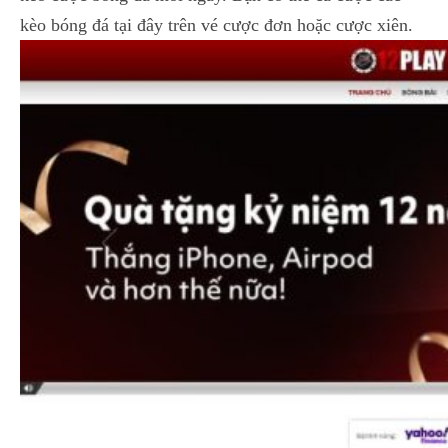
kèo bóng đá tại đây trên vé cược đơn hoặc cược xiên.