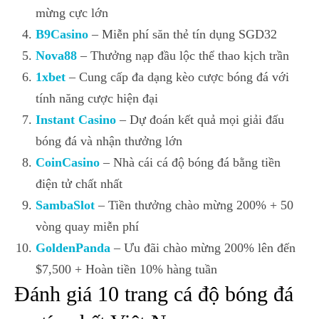
mừng cực lớn
B9Casino
– Miễn phí săn thẻ tín dụng SGD32
Nova88
– Thưởng nạp đầu lộc thể thao kịch trần
1xbet
– Cung cấp đa dạng kèo cược bóng đá với
tính năng cược hiện đại
Instant Casino
– Dự đoán kết quả mọi giải đấu
bóng đá và nhận thưởng lớn
CoinCasino
– Nhà cái cá độ bóng đá bằng tiền
điện tử chất nhất
SambaSlot
– Tiền thưởng chào mừng 200% + 50
vòng quay miễn phí
GoldenPanda
– Ưu đãi chào mừng 200% lên đến
$7,500 + Hoàn tiền 10% hàng tuần
Đánh giá 10 trang cá độ bóng đá