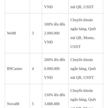
VNĐ
mã QR, USDT
Chuyển khoản
100% lên đến
ngân hàng, Quét
We88
3
2.000.000
mã QR, Momo,
VNĐ
USDT
200% lên đến
Chuyển khoản
B9Casino
4
6.000.000
ngân hàng, Quét
VNĐ
mã QR, USDT
Chuyển khoản
150% lên đến
ngân hàng, Quét
Nova88
5
3.888.888