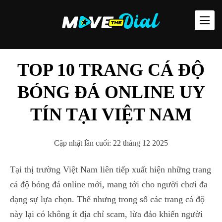
TOP 10 TRANG CÁ ĐỘ
BÓNG ĐÁ ONLINE UY
TÍN TẠI VIỆT NAM
Cập nhật lần cuối:
22 tháng 12 2025
Tại thị trường Việt Nam liên tiếp xuất hiện những trang
cá độ bóng đá online mới, mang tới cho người chơi đa
dạng sự lựa chọn. Thế nhưng trong số các trang cá độ
này lại có không ít địa chỉ scam, lừa đảo khiến người