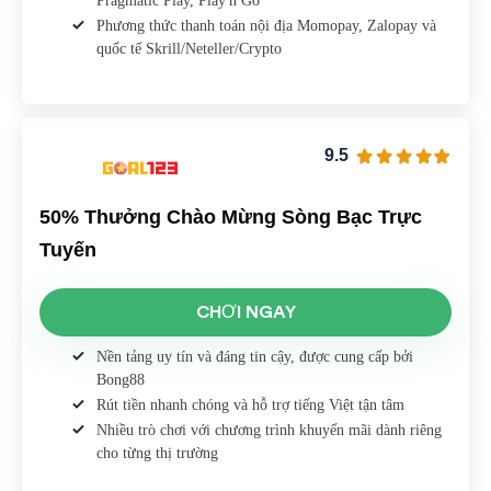
Pragmatic Play, Play'n Go
Phương thức thanh toán nội địa Momopay, Zalopay và
quốc tế Skrill/Neteller/Crypto
9.5
50% Thưởng Chào Mừng Sòng Bạc Trực
Tuyến
CHƠI NGAY
Nền tảng uy tín và đáng tin cậy, được cung cấp bởi
Bong88
Rút tiền nhanh chóng và hỗ trợ tiếng Việt tận tâm
Nhiều trò chơi với chương trình khuyến mãi dành riêng
cho từng thị trường