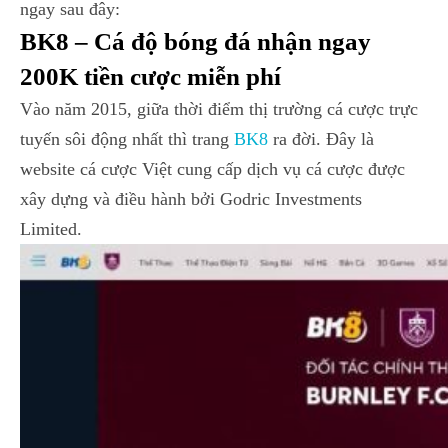
ngay sau đây:
BK8 – Cá độ bóng đá nhận ngay
200K tiền cược miễn phí
Vào năm 2015, giữa thời điểm thị trường cá cược trực
tuyến sôi động nhất thì trang
BK8
ra đời. Đây là
website cá cược Việt cung cấp dịch vụ cá cược được
xây dựng và điều hành bởi Godric Investments
Limited.