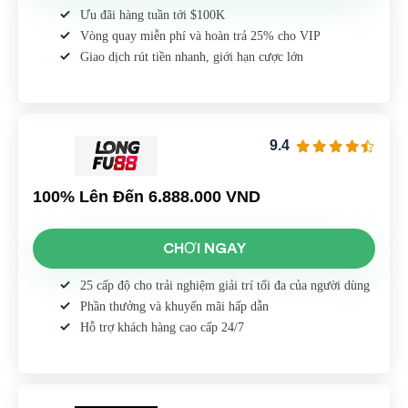
Ưu đãi hàng tuần tới $100K
Vòng quay miễn phí và hoàn trả 25% cho VIP
Giao dịch rút tiền nhanh, giới hạn cược lớn
9.4
100% Lên Đến 6.888.000 VND
CHƠI NGAY
25 cấp độ cho trải nghiệm giải trí tối đa của người dùng
Phần thưởng và khuyến mãi hấp dẫn
Hỗ trợ khách hàng cao cấp 24/7