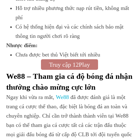
Hỗ trợ nhiều phương thức nạp rút tiền, không mất
phí
Có hệ thống hiện đại và các chính sách bảo mật
thông tin người chơi rõ ràng
Nhược điểm:
Chưa được bet thủ Việt biết tới nhiều
Truy cập 12Play
We88 – Tham gia cá độ bóng đá nhận
thưởng chào mừng cực lớn
Ngay khi vừa ra mắt,
We88
đã được đánh giá là một
trang cá cược thể thao, đặc biệt là bóng đá an toàn và
chuyên nghiệp. Chỉ cần trở thành thành viên tại We88
bạn có thể tham gia cá cược tất cả các trận đấu thuộc
mọi giải đấu bóng đá từ cấp độ CLB tới đội tuyển quốc