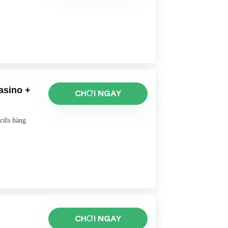
asino +
CHƠI NGAY
 cửa hàng
CHƠI NGAY