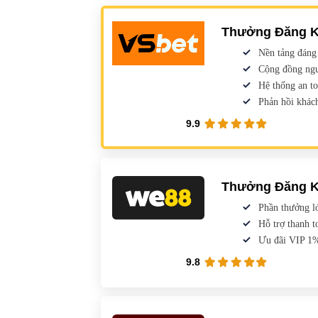
Thưởng Đăng Ký
Nền tảng đáng 
Cộng đồng ngư
Hệ thống an to
Phản hồi khác
9.9
Thưởng Đăng K
Phần thưởng l
Hỗ trợ thanh 
Ưu đãi VIP 1%
9.8