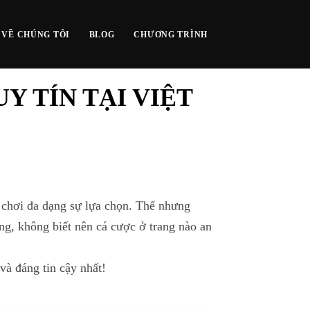
VỀ CHÚNG TÔI
BLOG
CHƯƠNG TRÌNH
Y TÍN TẠI VIỆT
i chơi đa dạng sự lựa chọn. Thế nhưng
ng, không biết nên cá cược ở trang nào an
và đáng tin cậy nhất!