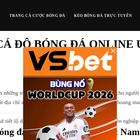
TRANG CÁ CƯỢC BÓNG ĐÁ
KÈO BÓNG ĐÁ TRỰC TUYẾN
CÁ ĐỘ BÓNG ĐÁ ONLINE U
×
NAM
Cập nhật lần cuối:
22 tháng 12 2025
iện những trang cá độ bóng đá online mới, mang tới cho ngườ
g ít địa chỉ scam, lừa đảo khiến người chơi cảm thấy hoang ma
 sẽ tiết lộ danh sách các trang cá cược bóng đá chuyên nghiệp 
óng đá đáng tin cậy nhất Việt Nam