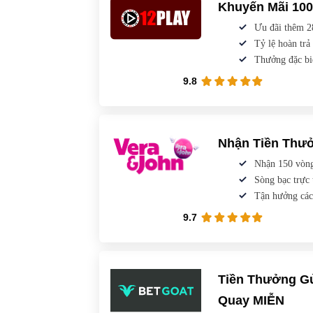
Khuyến Mãi 100
Ưu đãi thêm 
Tỷ lệ hoàn tr
Thưởng đặc bi
9.8
Nhận Tiền Thư
Nhận 150 vòng 
Sòng bạc trực 
Tận hưởng các 
9.7
Tiền Thưởng Gử
Quay MIỄN