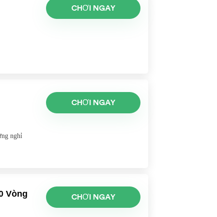
CHƠI NGAY
CHƠI NGAY
ừng nghỉ
00 Vòng
CHƠI NGAY