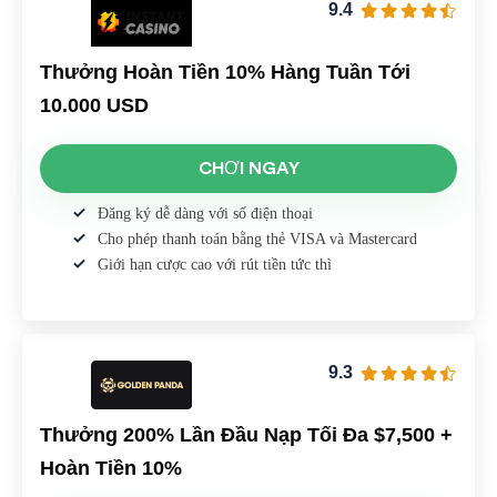
9.4
Thưởng Hoàn Tiền 10% Hàng Tuần Tới
10.000 USD
CHƠI NGAY
Đăng ký dễ dàng với số điện thoại
Cho phép thanh toán bằng thẻ VISA và Mastercard
Giới hạn cược cao với rút tiền tức thì
9.3
Thưởng 200% Lần Đầu Nạp Tối Đa $7,500 +
Hoàn Tiền 10%