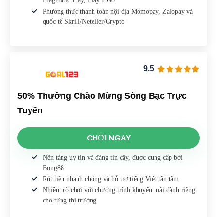
Pragmatic Play, Play'n Go
Phương thức thanh toán nội địa Momopay, Zalopay và
quốc tế Skrill/Neteller/Crypto
9.5
50% Thưởng Chào Mừng Sòng Bạc Trực
Tuyến
CHƠI NGAY
Nền tảng uy tín và đáng tin cậy, được cung cấp bởi
Bong88
Rút tiền nhanh chóng và hỗ trợ tiếng Việt tận tâm
Nhiều trò chơi với chương trình khuyến mãi dành riêng
cho từng thị trường