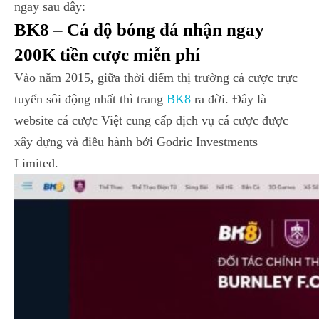
ngay sau đây:
BK8 – Cá độ bóng đá nhận ngay
200K tiền cược miễn phí
Vào năm 2015, giữa thời điểm thị trường cá cược trực
tuyến sôi động nhất thì trang
BK8
ra đời. Đây là
website cá cược Việt cung cấp dịch vụ cá cược được
xây dựng và điều hành bởi Godric Investments
Limited.