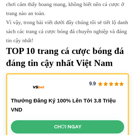
chơi cảm thấy hoang mang, không biết nên cá cược ở
trang nào an toàn.
Vì vậy, trong bài viết dưới đây chúng tôi sẽ tiết lộ danh
sách các trang cá cược bóng đá chuyên nghiệp và đáng
tin cậy nhất!
TOP 10 trang cá
cược
bóng đá
đáng tin cậy nhất Việt Nam
9.9
Thưởng Đăng Ký 100% Lên Tới 3.8 Triệu
VND
CHƠI NGAY