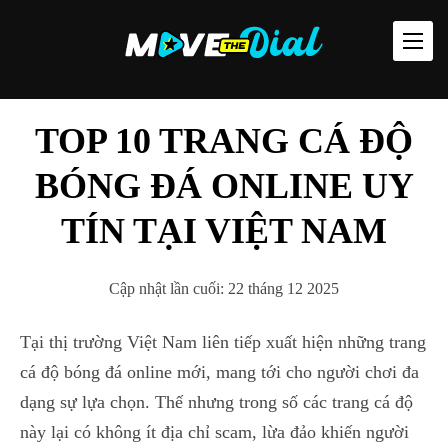
TOP 10 TRANG CÁ ĐỘ
BÓNG ĐÁ ONLINE UY
TÍN TẠI VIỆT NAM
Cập nhật lần cuối:
22 tháng 12 2025
Tại thị trường Việt Nam liên tiếp xuất hiện những trang
cá độ bóng đá online mới, mang tới cho người chơi đa
dạng sự lựa chọn. Thế nhưng trong số các trang cá độ
này lại có không ít địa chỉ scam, lừa đảo khiến người