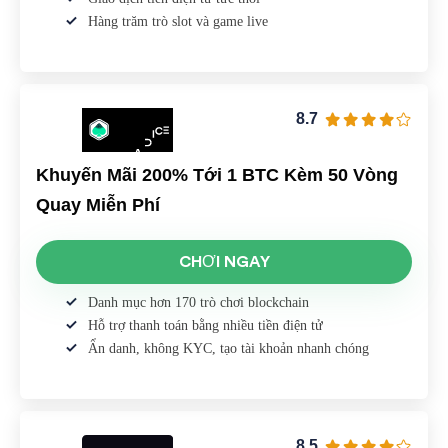
Hàng trăm trò slot và game live
8.7
Khuyến Mãi 200% Tới 1 BTC Kèm 50 Vòng
Quay Miễn Phí
CHƠI NGAY
Danh mục hơn 170 trò chơi blockchain
Hỗ trợ thanh toán bằng nhiều tiền điện tử
Ẩn danh, không KYC, tạo tài khoản nhanh chóng
8.5