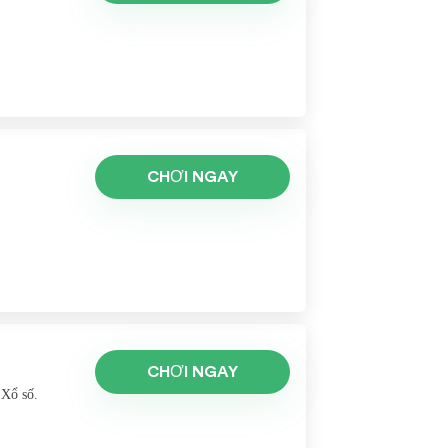
CHƠI NGAY
CHƠI NGAY
 Xổ số.