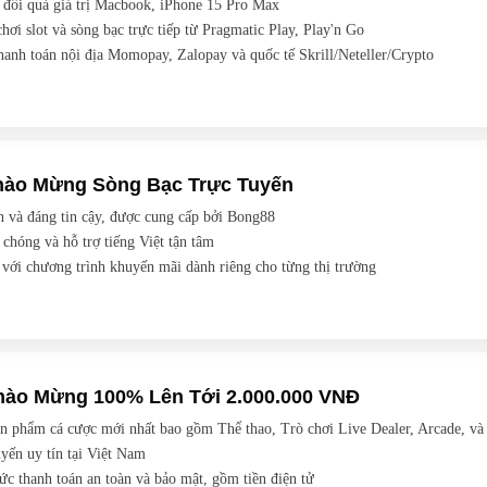
 đổi quà giá trị Macbook, iPhone 15 Pro Max
hơi slot và sòng bạc trực tiếp từ Pragmatic Play, Play'n Go
anh toán nội địa Momopay, Zalopay và quốc tế Skrill/Neteller/Crypto
ào Mừng Sòng Bạc Trực Tuyến
n và đáng tin cậy, được cung cấp bởi Bong88
 chóng và hỗ trợ tiếng Việt tận tâm
 với chương trình khuyến mãi dành riêng cho từng thị trường
hào Mừng 100% Lên Tới 2.000.000 VNĐ
ản phẩm cá cược mới nhất bao gồm Thể thao, Trò chơi Live Dealer, Arcade, và
uyến uy tín tại Việt Nam
c thanh toán an toàn và bảo mật, gồm tiền điện tử