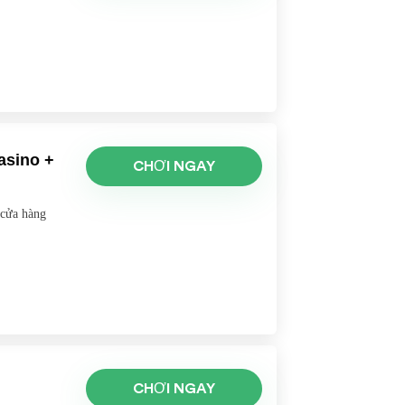
asino +
CHƠI NGAY
 cửa hàng
CHƠI NGAY