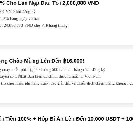
% Cho Lần Nạp Đầu Tới 2,888,888 VND
28K VND khi đăng ký
ả 1.2% hàng ngày vô hạn
ệt 24,888,888 VND cho VIP hàng tháng
ởng Chào Mừng Lên Đến ฿16.000!
quay miễn phí trị giá khoảng 500 baht chỉ bằng cách đăng ký
tuyến số 1 Nhật Bản hiện đã chính thức ra mắt tại Việt Nam
trò chơi miễn phí hàng ngày, các giải đấu và chiến dịch chiến thắng không ng
i Tiền 100% + Hộp Bí Ẩn Lên Đến 10.000 USDT + 1