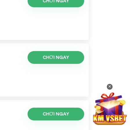
CHƠI NGAY
CHƠI NGAY
✕
CHƠI NGAY