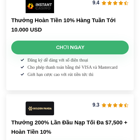
9.4
Thưởng Hoàn Tiền 10% Hàng Tuần Tới
10.000 USD
CHƠI NGAY
Đăng ký dễ dàng với số điện thoại
Cho phép thanh toán bằng thẻ VISA và Mastercard
Giới hạn cược cao với rút tiền tức thì
9.3
Thưởng 200% Lần Đầu Nạp Tối Đa $7,500 +
Hoàn Tiền 10%