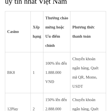
uy tín nhất Việt Nam
Thưởng chào
Xếp
mừng hoặc
Phương thức
Casino
hạng
Ưu điểm
thanh toán
chính
Chuyển khoản
100% lên đến
ngân hàng, Quét
BK8
1
1.888.000
mã QR, Momo,
VNĐ
USDT
150% lên đến
Chuyển khoản
12Play
2
2.888.000
ngân hàng, Quét