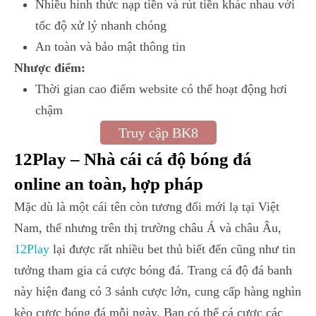
Nhiều hình thức nạp tiền và rút tiền khác nhau với
tốc độ xử lý nhanh chóng
An toàn và bảo mật thông tin
Nhược điểm:
Thời gian cao điểm website có thể hoạt động hơi
chậm
Truy cập BK8
12Play – Nhà cái cá độ bóng đá
online an toàn, hợp pháp
Mặc dù là một cái tên còn tương đối mới lạ tại Việt
Nam, thế nhưng trên thị trường châu Á và châu Âu,
12Play
lại được rất nhiều bet thủ biết đến cũng như tin
tưởng tham gia cá cược bóng đá. Trang cá độ đá banh
này hiện đang có 3 sảnh cược lớn, cung cấp hàng nghìn
kèo cược bóng đá mỗi ngày. Bạn có thể cá cược các