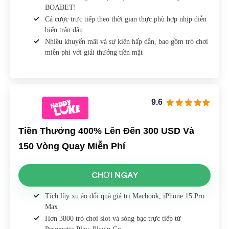
BOABET!
Cá cược trực tiếp theo thời gian thực phù hợp nhịp diễn
biến trận đấu
Nhiều khuyến mãi và sự kiện hấp dẫn, bao gồm trò chơi
miễn phí với giải thưởng tiền mặt
9.6
Tiền Thưởng 400% Lên Đến 300 USD Và
150 Vòng Quay Miễn Phí
CHƠI NGAY
Tích lũy xu ảo đổi quà giá trị Macbook, iPhone 15 Pro
Max
Hơn 3800 trò chơi slot và sòng bạc trực tiếp từ