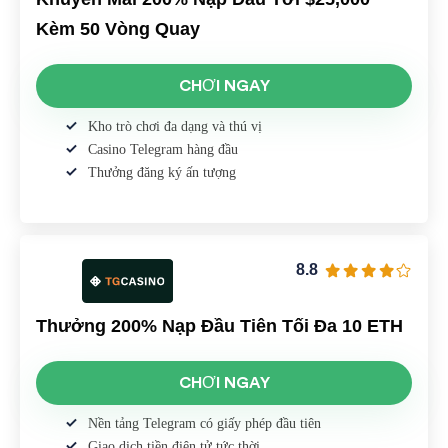
Kèm 50 Vòng Quay
CHƠI NGAY
Kho trò chơi đa dạng và thú vị
Casino Telegram hàng đầu
Thưởng đăng ký ấn tượng
8.8
Thưởng 200% Nạp Đầu Tiên Tối Đa 10 ETH
CHƠI NGAY
Nền tảng Telegram có giấy phép đầu tiên
Giao dịch tiền điện tử tức thời