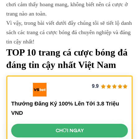
chơi cảm thấy hoang mang, không biết nên cá cược ở
trang nào an toàn.
Vì vậy, trong bài viết dưới đây chúng tôi sẽ tiết lộ danh
sách các trang cá cược bóng đá chuyên nghiệp và đáng
tin cậy nhất!
TOP 10 trang cá
cược
bóng đá
đáng tin cậy nhất Việt Nam
9.9
Thưởng Đăng Ký 100% Lên Tới 3.8 Triệu
VND
CHƠI NGAY