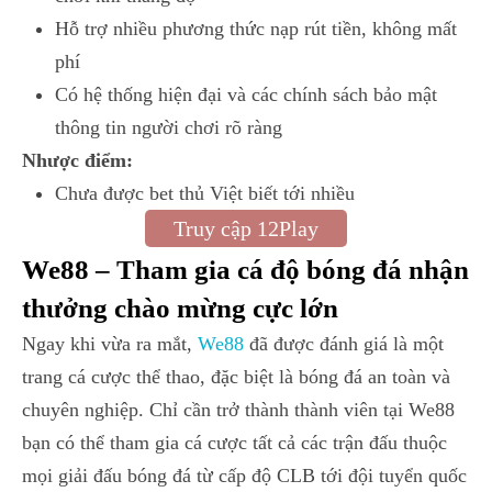
Hỗ trợ nhiều phương thức nạp rút tiền, không mất
phí
Có hệ thống hiện đại và các chính sách bảo mật
thông tin người chơi rõ ràng
Nhược điểm:
Chưa được bet thủ Việt biết tới nhiều
Truy cập 12Play
We88 – Tham gia cá độ bóng đá nhận
thưởng chào mừng cực lớn
Ngay khi vừa ra mắt,
We88
đã được đánh giá là một
trang cá cược thể thao, đặc biệt là bóng đá an toàn và
chuyên nghiệp. Chỉ cần trở thành thành viên tại We88
bạn có thể tham gia cá cược tất cả các trận đấu thuộc
mọi giải đấu bóng đá từ cấp độ CLB tới đội tuyển quốc