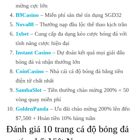
mừng cực lớn
B9Casino
– Miễn phí săn thẻ tín dụng SGD32
Nova88
– Thưởng nạp đầu lộc thể thao kịch trần
1xbet
– Cung cấp đa dạng kèo cược bóng đá với
tính năng cược hiện đại
Instant Casino
– Dự đoán kết quả mọi giải đấu
bóng đá và nhận thưởng lớn
CoinCasino
– Nhà cái cá độ bóng đá bằng tiền
điện tử chất nhất
SambaSlot
– Tiền thưởng chào mừng 200% + 50
vòng quay miễn phí
GoldenPanda
– Ưu đãi chào mừng 200% lên đến
$7,500 + Hoàn tiền 10% hàng tuần
Đánh giá 10 trang cá độ bóng đá