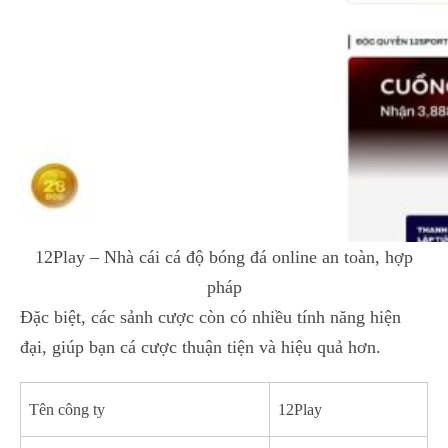
12Play – Nhà cái cá độ bóng đá online an toàn, hợp
pháp
Đặc biệt, các sảnh cược còn có nhiều tính năng hiện
đại, giúp bạn cá cược thuận tiện và hiệu quả hơn.
Tên công ty
12Play