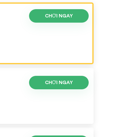
CHƠI NGAY
CHƠI NGAY