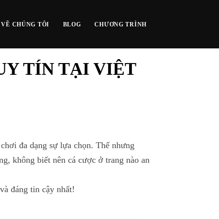
VỀ CHÚNG TÔI
BLOG
CHƯƠNG TRÌNH
Y TÍN TẠI VIỆT
i chơi đa dạng sự lựa chọn. Thế nhưng
ng, không biết nên cá cược ở trang nào an
và đáng tin cậy nhất!