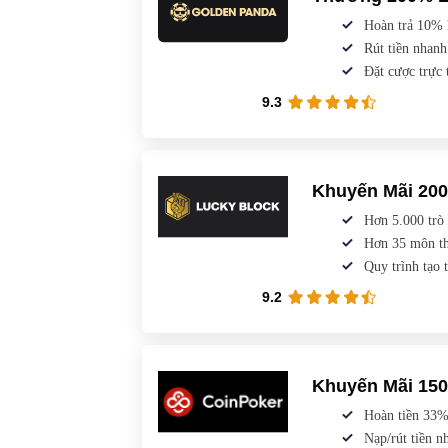
Hoàn trả 10% 
Rút tiền nhan
Đặt cược trực 
9.3
Khuyến Mãi 200
Hơn 5.000 trò 
Hơn 35 môn thể
Quy trình tạo 
9.2
Khuyến Mãi 150
Hoàn tiền 33%
Nạp/rút tiền n