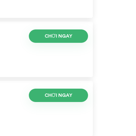
CHƠI NGAY
CHƠI NGAY