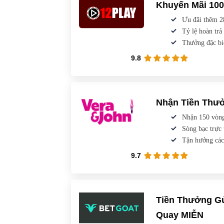
Khuyến Mãi 100
Ưu đãi thêm 
Tỷ lệ hoàn tr
Thưởng đặc bi
9.8
Nhận Tiền Thư
Nhận 150 vòng 
Sòng bạc trực 
Tận hưởng các 
9.7
Tiền Thưởng Gử
Quay MIỄN