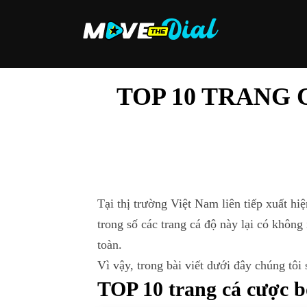
TOP 10 TRANG 
Tại thị trường Việt Nam liên tiếp xuất h
trong số các trang cá độ này lại có khôn
toàn.
Vì vậy, trong bài viết dưới đây chúng tôi
TOP 10 trang cá
cược
b