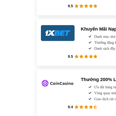
9.5
Khuyến Mãi Nạp
Danh mục slot
Thưởng đăng k
Danh sách đầy 
9.5
Thưởng 200% Lầ
Ưu đãi hàng t
Vòng quay miễ
Giao dịch rút 
9.4