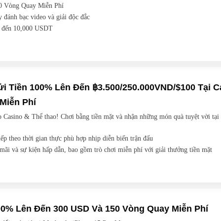
 Vòng Quay Miễn Phí
 đánh bạc video và giải độc đắc
n đến 10,000 USDT
i Tiền 100% Lên Đến ฿3.500/250.000VND/$100 Tại C
Miễn Phí
o Casino & Thể thao! Chơi bằng tiền mặt và nhận những món quà tuyệt vời tại
iếp theo thời gian thực phù hợp nhịp diễn biến trận đấu
ãi và sự kiện hấp dẫn, bao gồm trò chơi miễn phí với giải thưởng tiền mặt
0% Lên Đến 300 USD Và 150 Vòng Quay Miễn Phí