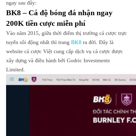
ngay sau đây:
BK8 – Cá độ bóng đá nhận ngay
200K tiền cược miễn phí
Vào năm 2015, giữa thời điểm thị trường cá cược trực
tuyến sôi động nhất thì trang
BK8
ra đời. Đây là
website cá cược Việt cung cấp dịch vụ cá cược được
xây dựng và điều hành bởi Godric Investments
Limited.