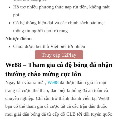
Hỗ trợ nhiều phương thức nạp rút tiền, không mất
phí
Có hệ thống hiện đại và các chính sách bảo mật
thông tin người chơi rõ ràng
Nhược điểm:
Chưa được bet thủ Việt biết tới nhiều
Truy cập 12Play
We88 – Tham gia cá độ bóng đá nhận
thưởng chào mừng cực lớn
Ngay khi vừa ra mắt,
We88
đã được đánh giá là một
trang cá cược thể thao, đặc biệt là bóng đá an toàn và
chuyên nghiệp. Chỉ cần trở thành thành viên tại We88
bạn có thể tham gia cá cược tất cả các trận đấu thuộc
mọi giải đấu bóng đá từ cấp độ CLB tới đội tuyển quốc