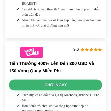
BOABET!
Cá cược trực tiếp theo thời gian thực phù hợp nhịp diễn
biến trận đấu
Nhiều khuyến mãi và sự kiện hấp dẫn, bao gồm trò chơi
miễn phí với giải thưởng tiền mặt
9.6
Tiền Thưởng 400% Lên Đến 300 USD Và
150 Vòng Quay Miễn Phí
CHƠI NGAY
Tích lũy xu ảo đổi quà giá trị Macbook, iPhone 15 Pro
Max
Hơn 3800 trò chơi slot và sòng bạc trực tiếp từ