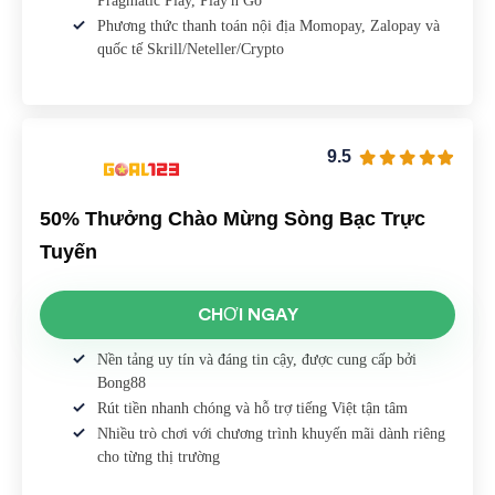
Pragmatic Play, Play'n Go
Phương thức thanh toán nội địa Momopay, Zalopay và
quốc tế Skrill/Neteller/Crypto
9.5
50% Thưởng Chào Mừng Sòng Bạc Trực
Tuyến
CHƠI NGAY
Nền tảng uy tín và đáng tin cậy, được cung cấp bởi
Bong88
Rút tiền nhanh chóng và hỗ trợ tiếng Việt tận tâm
Nhiều trò chơi với chương trình khuyến mãi dành riêng
cho từng thị trường