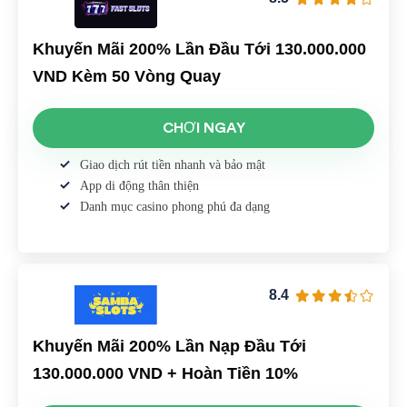
Khuyến Mãi 200% Lần Đầu Tới 130.000.000
VND Kèm 50 Vòng Quay
CHƠI NGAY
Giao dịch rút tiền nhanh và bảo mật
App di động thân thiện
Danh mục casino phong phú đa dạng
8.4
Khuyến Mãi 200% Lần Nạp Đầu Tới
130.000.000 VND + Hoàn Tiền 10%