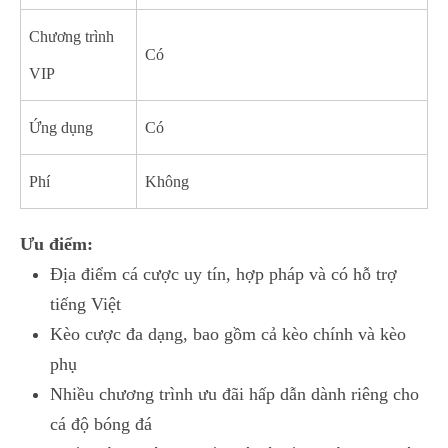
Chương trình
Có
VIP
Ứng dụng
Có
Phí
Không
Ưu điểm:
Địa điểm cá cược uy tín, hợp pháp và có hỗ trợ
tiếng Việt
Kèo cược đa dạng, bao gồm cả kèo chính và kèo
phụ
Nhiều chương trình ưu đãi hấp dẫn dành riêng cho
cá độ bóng đá