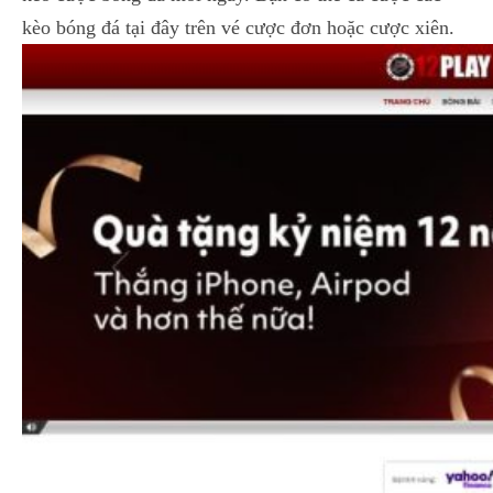
kèo bóng đá tại đây trên vé cược đơn hoặc cược xiên.