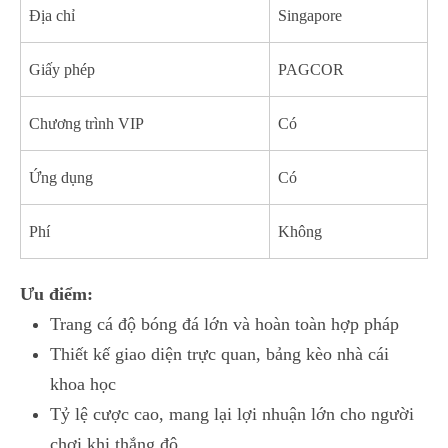
Địa chỉ
Singapore
Giấy phép
PAGCOR
Chương trình VIP
Có
Ứng dụng
Có
Phí
Không
Ưu điểm:
Trang cá độ bóng đá lớn và hoàn toàn hợp pháp
Thiết kế giao diện trực quan, bảng kèo nhà cái
khoa học
Tỷ lệ cược cao, mang lại lợi nhuận lớn cho người
chơi khi thắng độ