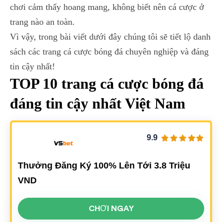
chơi cảm thấy hoang mang, không biết nên cá cược ở
trang nào an toàn.
Vì vậy, trong bài viết dưới đây chúng tôi sẽ tiết lộ danh
sách các trang cá cược bóng đá chuyên nghiệp và đáng
tin cậy nhất!
TOP 10 trang cá
cược
bóng đá
đáng tin cậy nhất Việt Nam
9.9
Thưởng Đăng Ký 100% Lên Tới 3.8 Triệu
VND
CHƠI NGAY