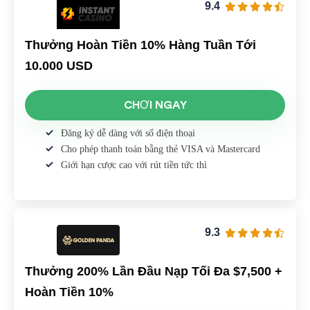
9.4
Thưởng Hoàn Tiền 10% Hàng Tuần Tới
10.000 USD
CHƠI NGAY
Đăng ký dễ dàng với số điện thoại
Cho phép thanh toán bằng thẻ VISA và Mastercard
Giới hạn cược cao với rút tiền tức thì
9.3
Thưởng 200% Lần Đầu Nạp Tối Đa $7,500 +
Hoàn Tiền 10%