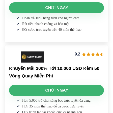
CHƠI NGAY
Hoàn trả 10% hàng tuần cho người chơi
Rút tiền nhanh chóng và bảo mật
Đặt cược trực tuyến trên 40 môn thể thao
9.2
Khuyến Mãi 200% Tới 10.000 USD Kèm 50
Vòng Quay Miễn Phí
CHƠI NGAY
Hơn 5.000 trò chơi sòng bạc trực tuyến đa dạng
Hơn 35 môn thể thao để cá cược trực tuyến
Quy trình tạo tài khoản cực kỳ nhanh gọn