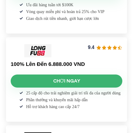
Ưu đãi hàng tuần tới $100K
Vòng quay miễn phí và hoàn trả 25% cho VIP
Giao dịch rút tiền nhanh, giới hạn cược lớn
9.4
100% Lên Đến 6.888.000 VND
CHƠI NGAY
25 cấp độ cho trải nghiệm giải trí tối đa của người dùng
Phần thưởng và khuyến mãi hấp dẫn
Hỗ trợ khách hàng cao cấp 24/7