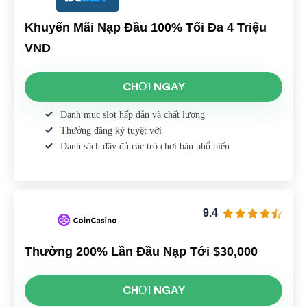
Khuyến Mãi Nạp Đầu 100% Tối Đa 4 Triệu
VND
CHƠI NGAY
Danh mục slot hấp dẫn và chất lượng
Thưởng đăng ký tuyệt vời
Danh sách đầy đủ các trò chơi bàn phổ biến
9.4
Thưởng 200% Lần Đầu Nạp Tới $30,000
CHƠI NGAY