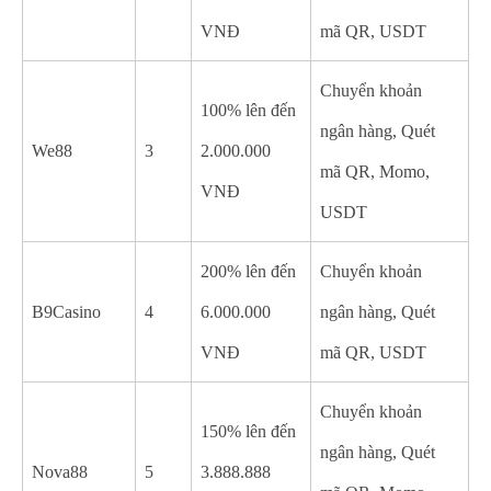
VNĐ
mã QR, USDT
Chuyển khoản
100% lên đến
ngân hàng, Quét
We88
3
2.000.000
mã QR, Momo,
VNĐ
USDT
200% lên đến
Chuyển khoản
B9Casino
4
6.000.000
ngân hàng, Quét
VNĐ
mã QR, USDT
Chuyển khoản
150% lên đến
ngân hàng, Quét
Nova88
5
3.888.888