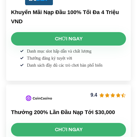
Khuyến Mãi Nạp Đầu 100% Tối Đa 4 Triệu
VND
CHƠI NGAY
Danh mục slot hấp dẫn và chất lượng
Thưởng đăng ký tuyệt vời
Danh sách đầy đủ các trò chơi bàn phổ biến
9.4
Thưởng 200% Lần Đầu Nạp Tới $30,000
CHƠI NGAY