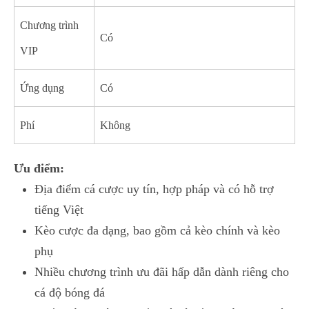
Chương trình
Có
VIP
Ứng dụng
Có
Phí
Không
Ưu điểm:
Địa điểm cá cược uy tín, hợp pháp và có hỗ trợ
tiếng Việt
Kèo cược đa dạng, bao gồm cả kèo chính và kèo
phụ
Nhiều chương trình ưu đãi hấp dẫn dành riêng cho
cá độ bóng đá