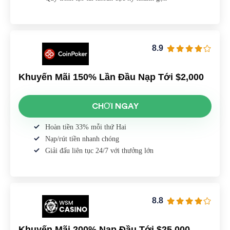
8.9
Khuyến Mãi 150% Lần Đầu Nạp Tới $2,000
CHƠI NGAY
Hoàn tiền 33% mỗi thứ Hai
Nạp/rút tiền nhanh chóng
Giải đấu liên tục 24/7 với thưởng lớn
8.8
Khuyến Mãi 200% Nạp Đầu Tới $25,000