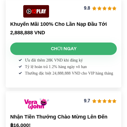
9.8
Khuyến Mãi 100% Cho Lần Nạp Đầu Tới
2,888,888 VND
CHƠI NGAY
Ưu đãi thêm 28K VND khi đăng ký
Tỷ lệ hoàn trả 1.2% hàng ngày vô hạn
Thưởng đặc biệt 24,888,888 VND cho VIP hàng tháng
9.7
Nhận Tiền Thưởng Chào Mừng Lên Đến
฿16.000!