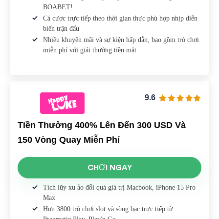
BOABET!
Cá cược trực tiếp theo thời gian thực phù hợp nhịp diễn
biến trận đấu
Nhiều khuyến mãi và sự kiện hấp dẫn, bao gồm trò chơi
miễn phí với giải thưởng tiền mặt
9.6
Tiền Thưởng 400% Lên Đến 300 USD Và
150 Vòng Quay Miễn Phí
CHƠI NGAY
Tích lũy xu ảo đổi quà giá trị Macbook, iPhone 15 Pro
Max
Hơn 3800 trò chơi slot và sòng bạc trực tiếp từ