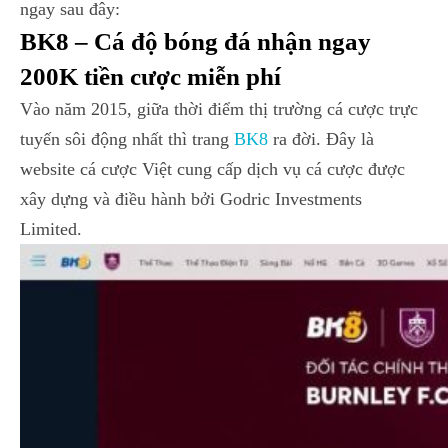
ngay sau đây:
BK8 – Cá độ bóng đá nhận ngay
200K tiền cược miễn phí
Vào năm 2015, giữa thời điểm thị trường cá cược trực
tuyến sôi động nhất thì trang
BK8
ra đời. Đây là
website cá cược Việt cung cấp dịch vụ cá cược được
xây dựng và điều hành bởi Godric Investments
Limited.