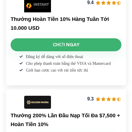
9.4
Thưởng Hoàn Tiền 10% Hàng Tuần Tới
10.000 USD
CHƠI NGAY
Đăng ký dễ dàng với số điện thoại
Cho phép thanh toán bằng thẻ VISA và Mastercard
Giới hạn cược cao với rút tiền tức thì
9.3
Thưởng 200% Lần Đầu Nạp Tối Đa $7,500 +
Hoàn Tiền 10%