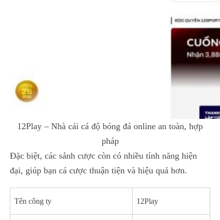
12Play – Nhà cái cá độ bóng đá online an toàn, hợp
pháp
Đặc biệt, các sảnh cược còn có nhiều tính năng hiện
đại, giúp bạn cá cược thuận tiện và hiệu quả hơn.
Tên công ty
12Play