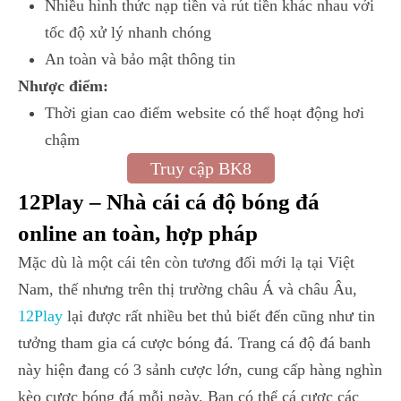
Nhiều hình thức nạp tiền và rút tiền khác nhau với
tốc độ xử lý nhanh chóng
An toàn và bảo mật thông tin
Nhược điểm:
Thời gian cao điểm website có thể hoạt động hơi
chậm
Truy cập BK8
12Play – Nhà cái cá độ bóng đá
online an toàn, hợp pháp
Mặc dù là một cái tên còn tương đối mới lạ tại Việt
Nam, thế nhưng trên thị trường châu Á và châu Âu,
12Play
lại được rất nhiều bet thủ biết đến cũng như tin
tưởng tham gia cá cược bóng đá. Trang cá độ đá banh
này hiện đang có 3 sảnh cược lớn, cung cấp hàng nghìn
kèo cược bóng đá mỗi ngày. Bạn có thể cá cược các