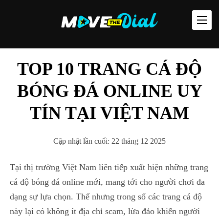
TOP 10 TRANG CÁ ĐỘ
BÓNG ĐÁ ONLINE UY
TÍN TẠI VIỆT NAM
Cập nhật lần cuối:
22 tháng 12 2025
Tại thị trường Việt Nam liên tiếp xuất hiện những trang
cá độ bóng đá online mới, mang tới cho người chơi đa
dạng sự lựa chọn. Thế nhưng trong số các trang cá độ
này lại có không ít địa chỉ scam, lừa đảo khiến người