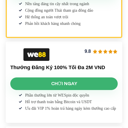
Nền tảng đáng tin cậy nhất trong ngành
Cộng đồng người Thái tham gia đông đảo
Hệ thống an toàn vượt trội
Phản hồi khách hàng nhanh chóng
9.8
Thưởng Đăng Ký 100% Tối Đa 2M VND
CHƠI NGAY
Phần thưởng lớn từ WESpin độc quyền
Hỗ trợ thanh toán bằng Bitcoin và USDT
Ưu đãi VIP 1% hoàn trả hàng ngày kèm thưởng cao cấp