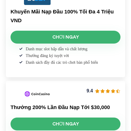
Khuyến Mãi Nạp Đầu 100% Tối Đa 4 Triệu
VND
CHƠI NGAY
Danh mục slot hấp dẫn và chất lượng
Thưởng đăng ký tuyệt vời
Danh sách đầy đủ các trò chơi bàn phổ biến
9.4
Thưởng 200% Lần Đầu Nạp Tới $30,000
CHƠI NGAY