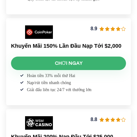
8.9
Khuyến Mãi 150% Lần Đầu Nạp Tới $2,000
CHƠI NGAY
Hoàn tiền 33% mỗi thứ Hai
Nạp/rút tiền nhanh chóng
Giải đấu liên tục 24/7 với thưởng lớn
8.8
Khuyến Mãi 200% Nạp Đầu Tới $25,000