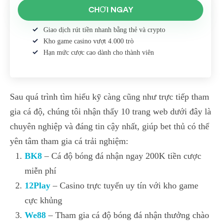
CHƠI NGAY
Giao dịch rút tiền nhanh bằng thẻ và crypto
Kho game casino vượt 4.000 trò
Hạn mức cược cao dành cho thành viên
Sau quá trình tìm hiểu kỹ càng cũng như trực tiếp tham
gia cá độ, chúng tôi nhận thấy 10 trang web dưới đây là
chuyên nghiệp và đáng tin cậy nhất, giúp bet thủ có thể
yên tâm tham gia cá trải nghiệm:
BK8
– Cá độ bóng đá nhận ngay 200K tiền cược
miễn phí
12Play
– Casino trực tuyến uy tín với kho game
cực khủng
We88
– Tham gia cá độ bóng đá nhận thưởng chào