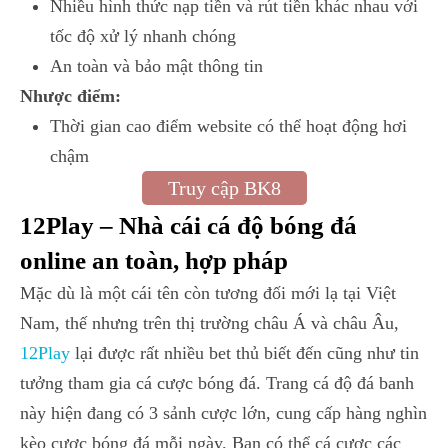
Nhiều hình thức nạp tiền và rút tiền khác nhau với
tốc độ xử lý nhanh chóng
An toàn và bảo mật thông tin
Nhược điểm:
Thời gian cao điểm website có thể hoạt động hơi
chậm
Truy cập BK8
12Play – Nhà cái cá độ bóng đá
online an toàn, hợp pháp
Mặc dù là một cái tên còn tương đối mới lạ tại Việt
Nam, thế nhưng trên thị trường châu Á và châu Âu,
12Play
lại được rất nhiều bet thủ biết đến cũng như tin
tưởng tham gia cá cược bóng đá. Trang cá độ đá banh
này hiện đang có 3 sảnh cược lớn, cung cấp hàng nghìn
kèo cược bóng đá mỗi ngày. Bạn có thể cá cược các