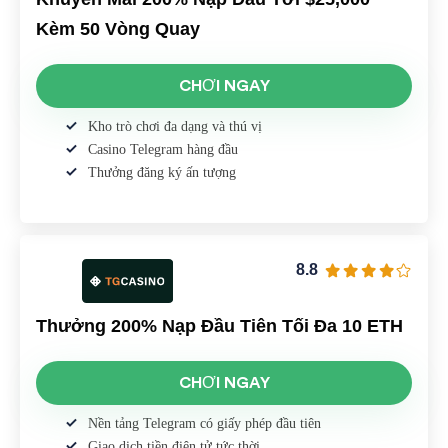
Kèm 50 Vòng Quay
CHƠI NGAY
Kho trò chơi đa dạng và thú vị
Casino Telegram hàng đầu
Thưởng đăng ký ấn tượng
8.8
Thưởng 200% Nạp Đầu Tiên Tối Đa 10 ETH
CHƠI NGAY
Nền tảng Telegram có giấy phép đầu tiên
Giao dịch tiền điện tử tức thời