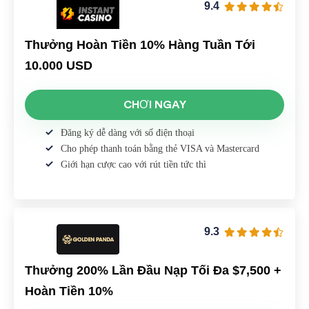
9.4
Thưởng Hoàn Tiền 10% Hàng Tuần Tới
10.000 USD
CHƠI NGAY
Đăng ký dễ dàng với số điện thoại
Cho phép thanh toán bằng thẻ VISA và Mastercard
Giới hạn cược cao với rút tiền tức thì
9.3
Thưởng 200% Lần Đầu Nạp Tối Đa $7,500 +
Hoàn Tiền 10%