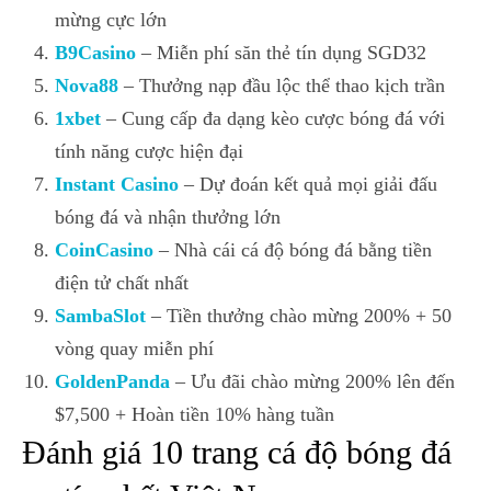
mừng cực lớn
B9Casino
– Miễn phí săn thẻ tín dụng SGD32
Nova88
– Thưởng nạp đầu lộc thể thao kịch trần
1xbet
– Cung cấp đa dạng kèo cược bóng đá với
tính năng cược hiện đại
Instant Casino
– Dự đoán kết quả mọi giải đấu
bóng đá và nhận thưởng lớn
CoinCasino
– Nhà cái cá độ bóng đá bằng tiền
điện tử chất nhất
SambaSlot
– Tiền thưởng chào mừng 200% + 50
vòng quay miễn phí
GoldenPanda
– Ưu đãi chào mừng 200% lên đến
$7,500 + Hoàn tiền 10% hàng tuần
Đánh giá 10 trang cá độ bóng đá