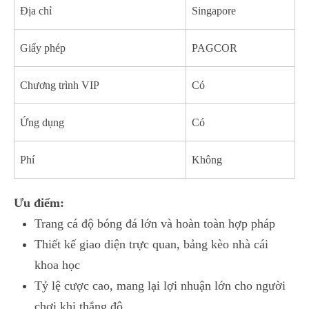
Địa chỉ
Singapore
Giấy phép
PAGCOR
Chương trình VIP
Có
Ứng dụng
Có
Phí
Không
Ưu điểm:
Trang cá độ bóng đá lớn và hoàn toàn hợp pháp
Thiết kế giao diện trực quan, bảng kèo nhà cái
khoa học
Tỷ lệ cược cao, mang lại lợi nhuận lớn cho người
chơi khi thắng độ