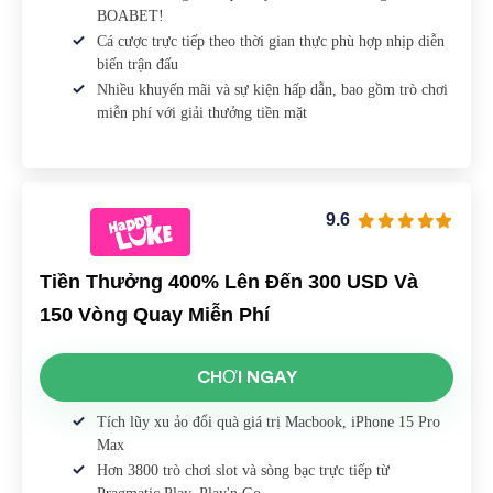
BOABET!
Cá cược trực tiếp theo thời gian thực phù hợp nhịp diễn
biến trận đấu
Nhiều khuyến mãi và sự kiện hấp dẫn, bao gồm trò chơi
miễn phí với giải thưởng tiền mặt
9.6
Tiền Thưởng 400% Lên Đến 300 USD Và
150 Vòng Quay Miễn Phí
CHƠI NGAY
Tích lũy xu ảo đổi quà giá trị Macbook, iPhone 15 Pro
Max
Hơn 3800 trò chơi slot và sòng bạc trực tiếp từ