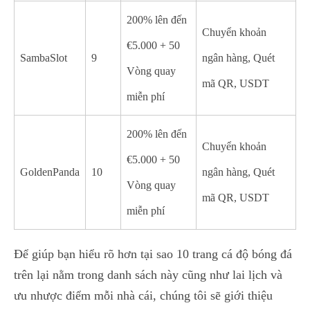
200% lên đến
Chuyển khoản
€5.000 + 50
SambaSlot
9
ngân hàng, Quét
Vòng quay
mã QR, USDT
miễn phí
200% lên đến
Chuyển khoản
€5.000 + 50
GoldenPanda
10
ngân hàng, Quét
Vòng quay
mã QR, USDT
miễn phí
Để giúp bạn hiểu rõ hơn tại sao 10 trang cá độ bóng đá
trên lại nằm trong danh sách này cũng như lai lịch và
ưu nhược điểm mỗi nhà cái, chúng tôi sẽ giới thiệu