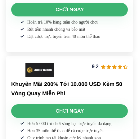
CHƠI NGAY
Hoàn trả 10% hàng tuần cho người chơi
Rút tiền nhanh chóng và bảo mật
Đặt cược trực tuyến trên 40 môn thể thao
9.2
Khuyến Mãi 200% Tới 10.000 USD Kèm 50
Vòng Quay Miễn Phí
CHƠI NGAY
Hơn 5.000 trò chơi sòng bạc trực tuyến đa dạng
Hơn 35 môn thể thao để cá cược trực tuyến
Quy trình tạo tài khoản cực kỳ nhanh gọn