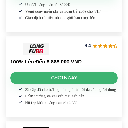
Ưu đãi hàng tuần tới $100K
Vòng quay miễn phí và hoàn trả 25% cho VIP
Giao dịch rút tiền nhanh, giới hạn cược lớn
9.4
100% Lên Đến 6.888.000 VND
CHƠI NGAY
25 cấp độ cho trải nghiệm giải trí tối đa của người dùng
Phần thưởng và khuyến mãi hấp dẫn
Hỗ trợ khách hàng cao cấp 24/7