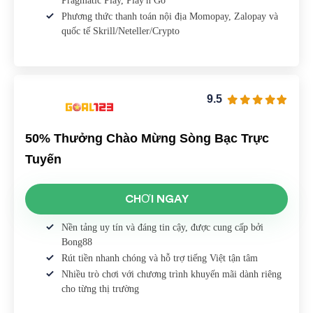
Pragmatic Play, Play'n Go
Phương thức thanh toán nội địa Momopay, Zalopay và
quốc tế Skrill/Neteller/Crypto
9.5
50% Thưởng Chào Mừng Sòng Bạc Trực
Tuyến
CHƠI NGAY
Nền tảng uy tín và đáng tin cậy, được cung cấp bởi
Bong88
Rút tiền nhanh chóng và hỗ trợ tiếng Việt tận tâm
Nhiều trò chơi với chương trình khuyến mãi dành riêng
cho từng thị trường