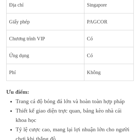
Địa chỉ
Singapore
Giấy phép
PAGCOR
Chương trình VIP
Có
Ứng dụng
Có
Phí
Không
Ưu điểm:
Trang cá độ bóng đá lớn và hoàn toàn hợp pháp
Thiết kế giao diện trực quan, bảng kèo nhà cái
khoa học
Tỷ lệ cược cao, mang lại lợi nhuận lớn cho người
chơi khi thắng độ