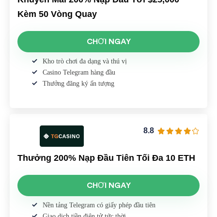
Kèm 50 Vòng Quay
CHƠI NGAY
Kho trò chơi đa dạng và thú vị
Casino Telegram hàng đầu
Thưởng đăng ký ấn tượng
8.8
Thưởng 200% Nạp Đầu Tiên Tối Đa 10 ETH
CHƠI NGAY
Nền tảng Telegram có giấy phép đầu tiên
Giao dịch tiền điện tử tức thời