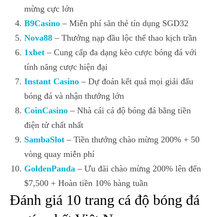
mừng cực lớn
B9Casino
– Miễn phí săn thẻ tín dụng SGD32
Nova88
– Thưởng nạp đầu lộc thể thao kịch trần
1xbet
– Cung cấp đa dạng kèo cược bóng đá với
tính năng cược hiện đại
Instant Casino
– Dự đoán kết quả mọi giải đấu
bóng đá và nhận thưởng lớn
CoinCasino
– Nhà cái cá độ bóng đá bằng tiền
điện tử chất nhất
SambaSlot
– Tiền thưởng chào mừng 200% + 50
vòng quay miễn phí
GoldenPanda
– Ưu đãi chào mừng 200% lên đến
$7,500 + Hoàn tiền 10% hàng tuần
Đánh giá 10 trang cá độ bóng đá