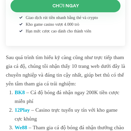
CHƠI NGAY
Giao dịch rút tiền nhanh bằng thẻ và crypto
Kho game casino vượt 4.000 trò
Hạn mức cược cao dành cho thành viên
Sau quá trình tìm hiểu kỹ càng cũng như trực tiếp tham
gia cá độ, chúng tôi nhận thấy 10 trang web dưới đây là
chuyên nghiệp và đáng tin cậy nhất, giúp bet thủ có thể
yên tâm tham gia cá trải nghiệm:
BK8
– Cá độ bóng đá nhận ngay 200K tiền cược
miễn phí
12Play
– Casino trực tuyến uy tín với kho game
cực khủng
We88
– Tham gia cá độ bóng đá nhận thưởng chào