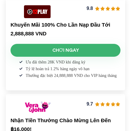
9.8
Khuyến Mãi 100% Cho Lần Nạp Đầu Tới
2,888,888 VND
CHƠI NGAY
Ưu đãi thêm 28K VND khi đăng ký
Tỷ lệ hoàn trả 1.2% hàng ngày vô hạn
Thưởng đặc biệt 24,888,888 VND cho VIP hàng tháng
9.7
Nhận Tiền Thưởng Chào Mừng Lên Đến
฿16.000!