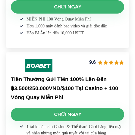
CHƠI NGAY
MIỄN PHÍ 100 Vòng Quay Miễn Phí
Hơn 1.000 máy đánh bạc video và giải độc đắc
Hộp Bí Ẩn lên đến 10,000 USDT
9.6
Tiền Thưởng Gửi Tiền 100% Lên Đến
฿3.500/250.000VND/$100 Tại Casino + 100
Vòng Quay Miễn Phí
CHƠI NGAY
1 tài khoản cho Casino & Thể thao! Chơi bằng tiền mặt
và nhận những món quà tuyệt vời tại cửa hàng