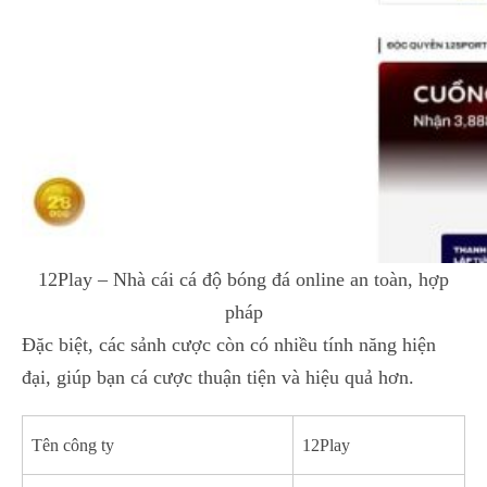
12Play – Nhà cái cá độ bóng đá online an toàn, hợp
pháp
Đặc biệt, các sảnh cược còn có nhiều tính năng hiện
đại, giúp bạn cá cược thuận tiện và hiệu quả hơn.
Tên công ty
12Play