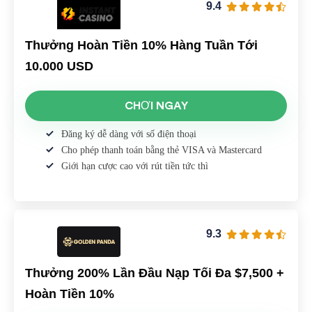
9.4
Thưởng Hoàn Tiền 10% Hàng Tuần Tới
10.000 USD
CHƠI NGAY
Đăng ký dễ dàng với số điện thoại
Cho phép thanh toán bằng thẻ VISA và Mastercard
Giới hạn cược cao với rút tiền tức thì
9.3
Thưởng 200% Lần Đầu Nạp Tối Đa $7,500 +
Hoàn Tiền 10%