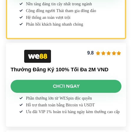
Nền tảng đáng tin cậy nhất trong ngành
Cộng đồng người Thái tham gia đông đảo
Hệ thống an toàn vượt trội
Phản hồi khách hàng nhanh chóng
9.8
Thưởng Đăng Ký 100% Tối Đa 2M VND
CHƠI NGAY
Phần thưởng lớn từ WESpin độc quyền
Hỗ trợ thanh toán bằng Bitcoin và USDT
Ưu đãi VIP 1% hoàn trả hàng ngày kèm thưởng cao cấp