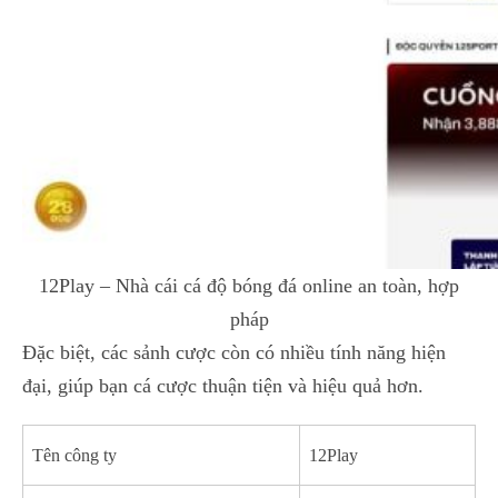
12Play – Nhà cái cá độ bóng đá online an toàn, hợp
pháp
Đặc biệt, các sảnh cược còn có nhiều tính năng hiện
đại, giúp bạn cá cược thuận tiện và hiệu quả hơn.
Tên công ty
12Play