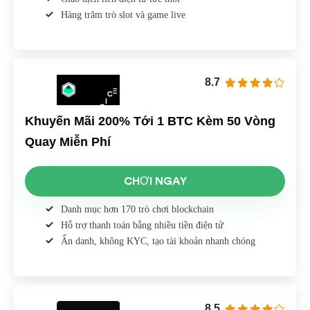
Hàng trăm trò slot và game live
8.7
Khuyến Mãi 200% Tới 1 BTC Kèm 50 Vòng
Quay Miễn Phí
CHƠI NGAY
Danh mục hơn 170 trò chơi blockchain
Hỗ trợ thanh toán bằng nhiều tiền điện tử
Ẩn danh, không KYC, tạo tài khoản nhanh chóng
8.5