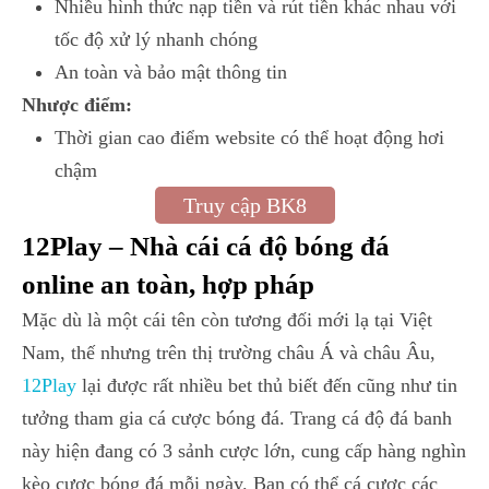
Nhiều hình thức nạp tiền và rút tiền khác nhau với
tốc độ xử lý nhanh chóng
An toàn và bảo mật thông tin
Nhược điểm:
Thời gian cao điểm website có thể hoạt động hơi
chậm
Truy cập BK8
12Play – Nhà cái cá độ bóng đá
online an toàn, hợp pháp
Mặc dù là một cái tên còn tương đối mới lạ tại Việt
Nam, thế nhưng trên thị trường châu Á và châu Âu,
12Play
lại được rất nhiều bet thủ biết đến cũng như tin
tưởng tham gia cá cược bóng đá. Trang cá độ đá banh
này hiện đang có 3 sảnh cược lớn, cung cấp hàng nghìn
kèo cược bóng đá mỗi ngày. Bạn có thể cá cược các