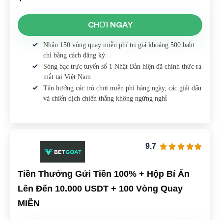
CHƠI NGAY
Nhận 150 vòng quay miễn phí trị giá khoảng 500 baht
chỉ bằng cách đăng ký
Sòng bạc trực tuyến số 1 Nhật Bản hiện đã chính thức ra
mắt tại Việt Nam
Tận hưởng các trò chơi miễn phí hàng ngày, các giải đấu
và chiến dịch chiến thắng không ngừng nghỉ
9.7
Tiền Thưởng Gửi Tiền 100% + Hộp Bí Ẩn
Lên Đến 10.000 USDT + 100 Vòng Quay
MIỄN