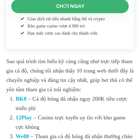
CHƠI NGAY
Giao dịch rút tiền nhanh bằng thẻ và crypto
Kho game casino vượt 4.000 trò
Hạn mức cược cao dành cho thành viên
Sau quá trình tìm hiểu kỹ càng cũng như trực tiếp tham
gia cá độ, chúng tôi nhận thấy 10 trang web dưới đây là
chuyên nghiệp và đáng tin cậy nhất, giúp bet thủ có thể
yên tâm tham gia cá trải nghiệm:
BK8
– Cá độ bóng đá nhận ngay 200K tiền cược
miễn phí
12Play
– Casino trực tuyến uy tín với kho game
cực khủng
We88
– Tham gia cá độ bóng đá nhận thưởng chào