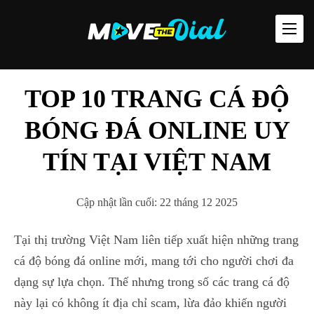
TOP 10 TRANG CÁ ĐỘ
BÓNG ĐÁ ONLINE UY
TÍN TẠI VIỆT NAM
Cập nhật lần cuối:
22 tháng 12 2025
Tại thị trường Việt Nam liên tiếp xuất hiện những trang
cá độ bóng đá online mới, mang tới cho người chơi đa
dạng sự lựa chọn. Thế nhưng trong số các trang cá độ
này lại có không ít địa chỉ scam, lừa đảo khiến người