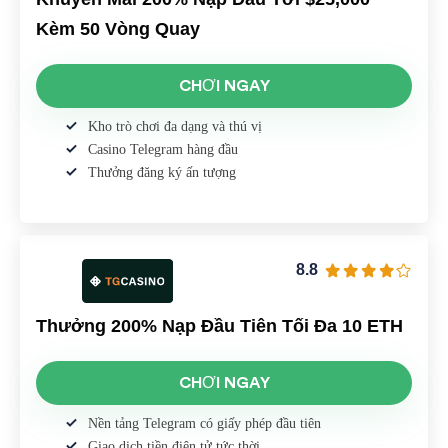
Kèm 50 Vòng Quay
CHƠI NGAY
Kho trò chơi đa dạng và thú vị
Casino Telegram hàng đầu
Thưởng đăng ký ấn tượng
8.8
Thưởng 200% Nạp Đầu Tiên Tối Đa 10 ETH
CHƠI NGAY
Nền tảng Telegram có giấy phép đầu tiên
Giao dịch tiền điện tử tức thời