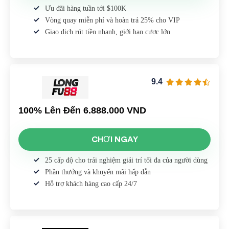
Ưu đãi hàng tuần tới $100K
Vòng quay miễn phí và hoàn trả 25% cho VIP
Giao dịch rút tiền nhanh, giới hạn cược lớn
9.4
100% Lên Đến 6.888.000 VND
CHƠI NGAY
25 cấp độ cho trải nghiệm giải trí tối đa của người dùng
Phần thưởng và khuyến mãi hấp dẫn
Hỗ trợ khách hàng cao cấp 24/7