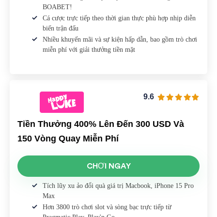
BOABET!
Cá cược trực tiếp theo thời gian thực phù hợp nhịp diễn
biến trận đấu
Nhiều khuyến mãi và sự kiện hấp dẫn, bao gồm trò chơi
miễn phí với giải thưởng tiền mặt
9.6
Tiền Thưởng 400% Lên Đến 300 USD Và
150 Vòng Quay Miễn Phí
CHƠI NGAY
Tích lũy xu ảo đổi quà giá trị Macbook, iPhone 15 Pro
Max
Hơn 3800 trò chơi slot và sòng bạc trực tiếp từ