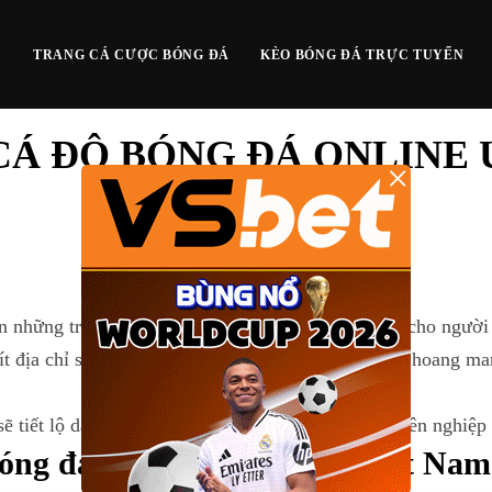
TRANG CÁ CƯỢC BÓNG ĐÁ
KÈO BÓNG ĐÁ TRỰC TUYẾN
CÁ ĐỘ BÓNG ĐÁ ONLINE U
×
NAM
Cập nhật lần cuối:
22 tháng 12 2025
iện những trang cá độ bóng đá online mới, mang tới cho ngườ
g ít địa chỉ scam, lừa đảo khiến người chơi cảm thấy hoang ma
 sẽ tiết lộ danh sách các trang cá cược bóng đá chuyên nghiệp 
óng đá đáng tin cậy nhất Việt Nam