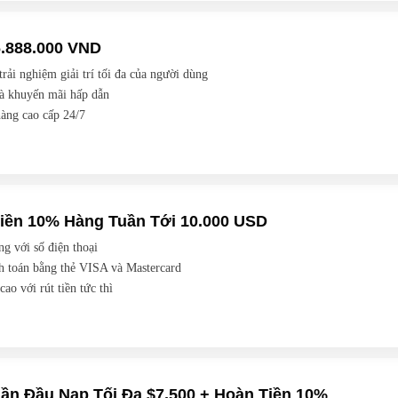
.888.000 VND
trải nghiệm giải trí tối đa của người dùng
à khuyến mãi hấp dẫn
àng cao cấp 24/7
ền 10% Hàng Tuần Tới 10.000 USD
g với số điện thoại
h toán bằng thẻ VISA và Mastercard
ao với rút tiền tức thì
n Đầu Nạp Tối Đa $7,500 + Hoàn Tiền 10%