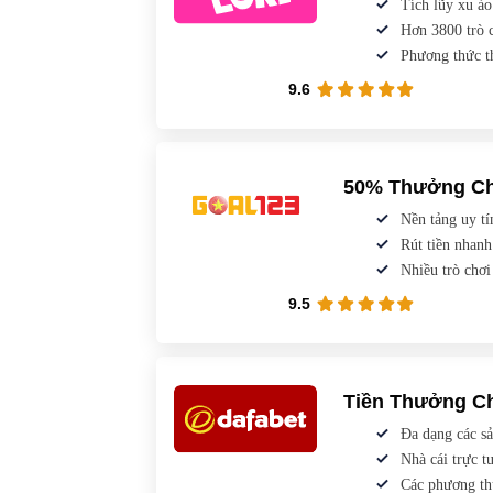
Tích lũy xu ảo
Hơn 3800 trò c
Phương thức th
9.6
50% Thưởng Ch
Nền tảng uy tí
Rút tiền nhanh
Nhiều trò chơi
9.5
Tiền Thưởng C
Đa dạng các s
Nhà cái trực t
Các phương thứ