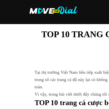
TOP 10 TRANG 
Tại thị trường Việt Nam liên tiếp xuất h
trong số các trang cá độ này lại có khôn
toàn.
Vì vậy, trong bài viết dưới đây chúng tôi
TOP 10 trang cá
cược
b