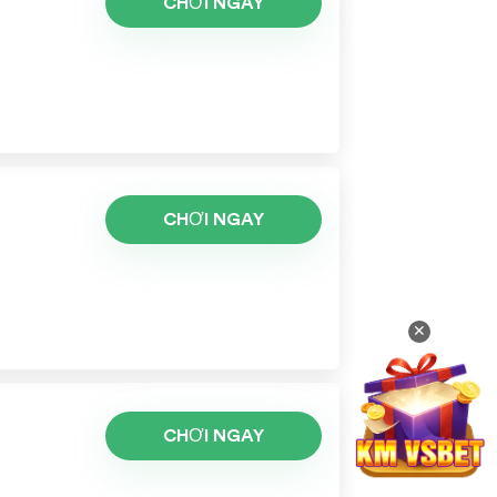
CHƠI NGAY
CHƠI NGAY
✕
CHƠI NGAY