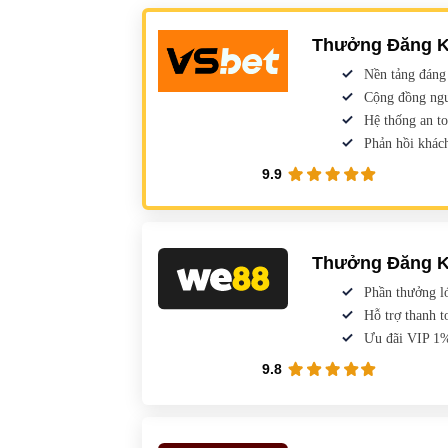
Thưởng Đăng Ký
Nền tảng đáng 
Cộng đồng ngư
Hệ thống an to
Phản hồi khác
9.9
Thưởng Đăng K
Phần thưởng l
Hỗ trợ thanh 
Ưu đãi VIP 1%
9.8