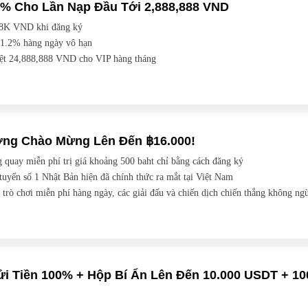
% Cho Lần Nạp Đầu Tới 2,888,888 VND
28K VND khi đăng ký
ả 1.2% hàng ngày vô hạn
ệt 24,888,888 VND cho VIP hàng tháng
ởng Chào Mừng Lên Đến ฿16.000!
quay miễn phí trị giá khoảng 500 baht chỉ bằng cách đăng ký
tuyến số 1 Nhật Bản hiện đã chính thức ra mắt tại Việt Nam
trò chơi miễn phí hàng ngày, các giải đấu và chiến dịch chiến thắng không ng
i Tiền 100% + Hộp Bí Ẩn Lên Đến 10.000 USDT + 1