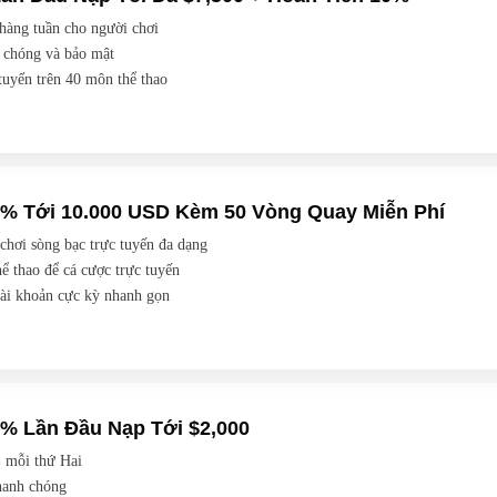
hàng tuần cho người chơi
h chóng và bảo mật
tuyến trên 40 môn thể thao
% Tới 10.000 USD Kèm 50 Vòng Quay Miễn Phí
chơi sòng bạc trực tuyến đa dạng
 thao để cá cược trực tuyến
tài khoản cực kỳ nhanh gọn
% Lần Đầu Nạp Tới $2,000
 mỗi thứ Hai
hanh chóng