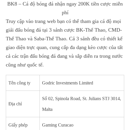
BK8 – Cá độ bóng đá nhận ngay 200K tiền cược miễn
phí
Truy cập vào trang web bạn có thể tham gia cá độ mọi
giải đấu bóng đá tại 3 sảnh cược BK-Thể Thao, CMD-
Thể Thao và Saba-Thể Thao. Cả 3 sảnh đều có thiết kế
giao diện trực quan, cung cấp đa dạng kèo cược của tất
cả các trận đấu bóng đá đang và sắp diễn ra trong nước
cũng như quốc tế.
Tên công ty
Godric Investments Limited
Số 02, Spinola Road, St. Julians STJ 3014,
Địa chỉ
Malta
Giấy phép
Gaming Curacao