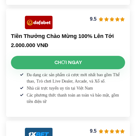
9.5
Tiền Thưởng Chào Mừng 100% Lên Tới
2.000.000 VNĐ
CHƠI NGAY
Đa dạng các sản phẩm cá cược mới nhất bao gồm Thể
thao, Trò chơi Live Dealer, Arcade, và Xổ số.
Nhà cái trực tuyến uy tín tại Việt Nam
Các phương thức thanh toán an toàn và bảo mật, gồm
tiền điện tử
9.5