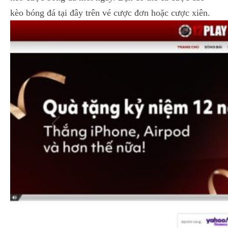
kèo bóng đá tại đây trên vé cược đơn hoặc cược xiên.