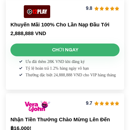
9.8
Khuyến Mãi 100% Cho Lần Nạp Đầu Tới
2,888,888 VND
CHƠI NGAY
Ưu đãi thêm 28K VND khi đăng ký
Tỷ lệ hoàn trả 1.2% hàng ngày vô hạn
Thưởng đặc biệt 24,888,888 VND cho VIP hàng tháng
9.7
Nhận Tiền Thưởng Chào Mừng Lên Đến
฿16.000!