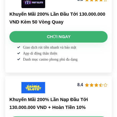
Khuyến Mãi 200% Lần Đầu Tới 130.000.000
VND Kèm 50 Vòng Quay
CHƠI NGAY
Giao dịch rút tiền nhanh và bảo mật
App di động thân thiện
Danh mục casino phong phú đa dạng
8.4
Khuyến Mãi 200% Lần Nạp Đầu Tới
130.000.000 VND + Hoàn Tiền 10%