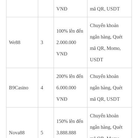
VNĐ
mã QR, USDT
Chuyển khoản
100% lên đến
ngân hàng, Quét
We88
3
2.000.000
mã QR, Momo,
VNĐ
USDT
200% lên đến
Chuyển khoản
B9Casino
4
6.000.000
ngân hàng, Quét
VNĐ
mã QR, USDT
Chuyển khoản
150% lên đến
ngân hàng, Quét
Nova88
5
3.888.888