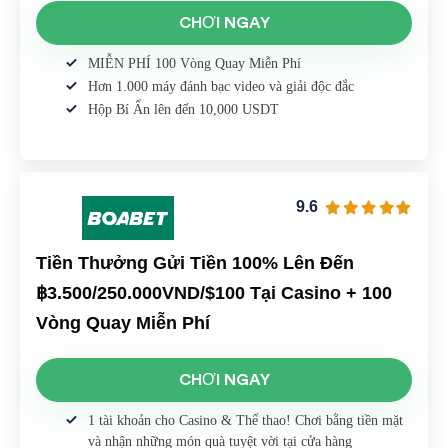
CHƠI NGAY
MIỄN PHÍ 100 Vòng Quay Miễn Phí
Hơn 1.000 máy đánh bạc video và giải độc đắc
Hộp Bí Ẩn lên đến 10,000 USDT
9.6
Tiền Thưởng Gửi Tiền 100% Lên Đến
฿3.500/250.000VND/$100 Tại Casino + 100
Vòng Quay Miễn Phí
CHƠI NGAY
1 tài khoản cho Casino & Thể thao! Chơi bằng tiền mặt
và nhận những món quà tuyệt vời tại cửa hàng