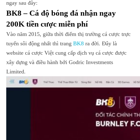
ngay sau đây:
BK8 – Cá độ bóng đá nhận ngay
200K tiền cược miễn phí
Vào năm 2015, giữa thời điểm thị trường cá cược trực
tuyến sôi động nhất thì trang
BK8
ra đời. Đây là
website cá cược Việt cung cấp dịch vụ cá cược được
xây dựng và điều hành bởi Godric Investments
Limited.