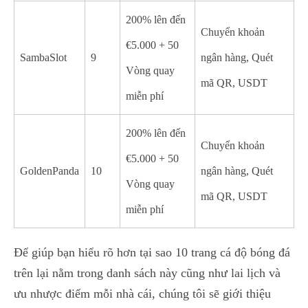
200% lên đến
Chuyển khoản
€5.000 + 50
SambaSlot
9
ngân hàng, Quét
Vòng quay
mã QR, USDT
miễn phí
200% lên đến
Chuyển khoản
€5.000 + 50
GoldenPanda
10
ngân hàng, Quét
Vòng quay
mã QR, USDT
miễn phí
Để giúp bạn hiểu rõ hơn tại sao 10 trang cá độ bóng đá
trên lại nằm trong danh sách này cũng như lai lịch và
ưu nhược điểm mỗi nhà cái, chúng tôi sẽ giới thiệu