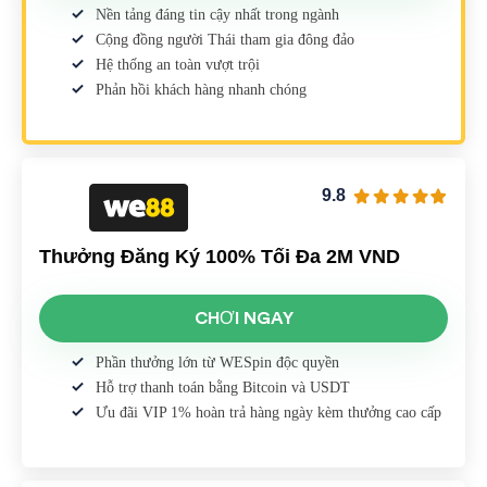
Nền tảng đáng tin cậy nhất trong ngành
Cộng đồng người Thái tham gia đông đảo
Hệ thống an toàn vượt trội
Phản hồi khách hàng nhanh chóng
9.8
Thưởng Đăng Ký 100% Tối Đa 2M VND
CHƠI NGAY
Phần thưởng lớn từ WESpin độc quyền
Hỗ trợ thanh toán bằng Bitcoin và USDT
Ưu đãi VIP 1% hoàn trả hàng ngày kèm thưởng cao cấp