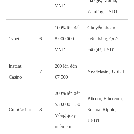
mã QR, Momo,
VNĐ
ZaloPay, USDT
100% lên đến
Chuyển khoản
1xbet
6
8.000.000
ngân hàng, Quét
VNĐ
mã QR, USDT
Instant
200 lên đến
7
Visa/Master, USDT
Casino
€7.500
200% lên đến
Bitcoin, Ethereum,
$30.000 + 50
CoinCasino
8
Solana, Ripple,
Vòng quay
USDT
miễn phí