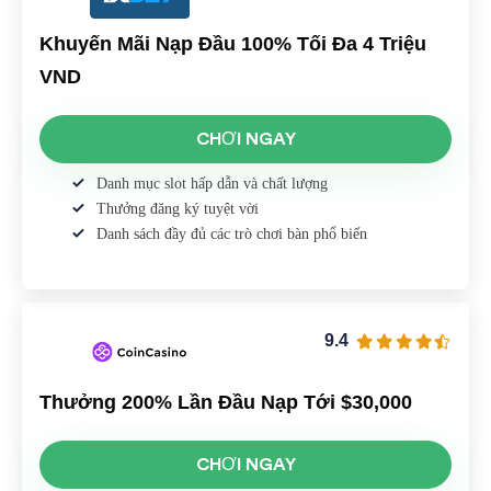
Khuyến Mãi Nạp Đầu 100% Tối Đa 4 Triệu
VND
CHƠI NGAY
Danh mục slot hấp dẫn và chất lượng
Thưởng đăng ký tuyệt vời
Danh sách đầy đủ các trò chơi bàn phổ biến
9.4
Thưởng 200% Lần Đầu Nạp Tới $30,000
CHƠI NGAY