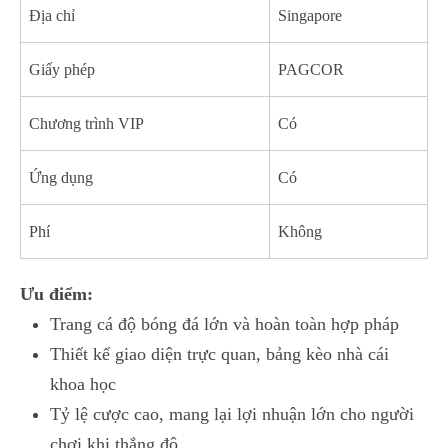
Địa chỉ
Singapore
Giấy phép
PAGCOR
Chương trình VIP
Có
Ứng dụng
Có
Phí
Không
Ưu điểm:
Trang cá độ bóng đá lớn và hoàn toàn hợp pháp
Thiết kế giao diện trực quan, bảng kèo nhà cái
khoa học
Tỷ lệ cược cao, mang lại lợi nhuận lớn cho người
chơi khi thắng độ