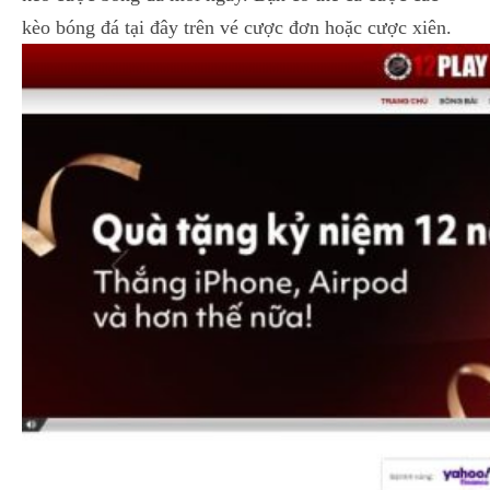
kèo bóng đá tại đây trên vé cược đơn hoặc cược xiên.