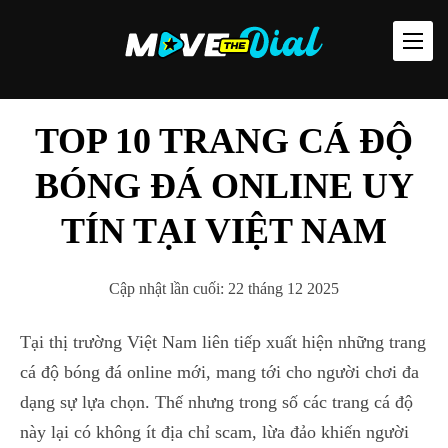
TOP 10 TRANG CÁ ĐỘ
BÓNG ĐÁ ONLINE UY
TÍN TẠI VIỆT NAM
Cập nhật lần cuối:
22 tháng 12 2025
Tại thị trường Việt Nam liên tiếp xuất hiện những trang
cá độ bóng đá online mới, mang tới cho người chơi đa
dạng sự lựa chọn. Thế nhưng trong số các trang cá độ
này lại có không ít địa chỉ scam, lừa đảo khiến người