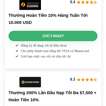
9.4
Thưởng Hoàn Tiền 10% Hàng Tuần Tới
10.000 USD
CHƠI NGAY
Đăng ký dễ dàng với số điện thoại
Cho phép thanh toán bằng thẻ VISA và Mastercard
Giới hạn cược cao với rút tiền tức thì
9.3
Thưởng 200% Lần Đầu Nạp Tối Đa $7,500 +
Hoàn Tiền 10%