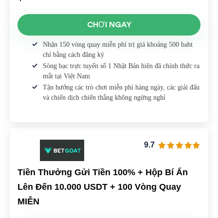
CHƠI NGAY
Nhận 150 vòng quay miễn phí trị giá khoảng 500 baht
chỉ bằng cách đăng ký
Sòng bạc trực tuyến số 1 Nhật Bản hiện đã chính thức ra
mắt tại Việt Nam
Tận hưởng các trò chơi miễn phí hàng ngày, các giải đấu
và chiến dịch chiến thắng không ngừng nghỉ
9.7
Tiền Thưởng Gửi Tiền 100% + Hộp Bí Ẩn
Lên Đến 10.000 USDT + 100 Vòng Quay
MIỄN