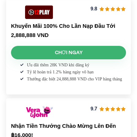
9.8
Khuyến Mãi 100% Cho Lần Nạp Đầu Tới
2,888,888 VND
CHƠI NGAY
Ưu đãi thêm 28K VND khi đăng ký
Tỷ lệ hoàn trả 1.2% hàng ngày vô hạn
Thưởng đặc biệt 24,888,888 VND cho VIP hàng tháng
9.7
Nhận Tiền Thưởng Chào Mừng Lên Đến
฿16.000!