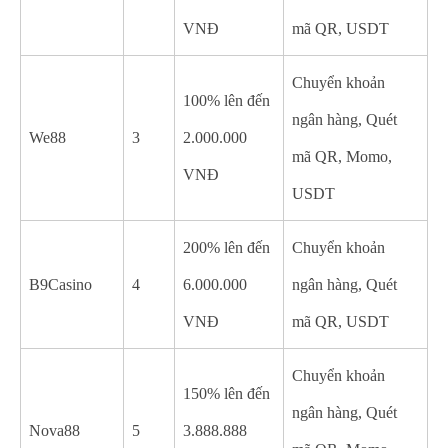
VNĐ
mã QR, USDT
Chuyển khoản
100% lên đến
ngân hàng, Quét
We88
3
2.000.000
mã QR, Momo,
VNĐ
USDT
200% lên đến
Chuyển khoản
B9Casino
4
6.000.000
ngân hàng, Quét
VNĐ
mã QR, USDT
Chuyển khoản
150% lên đến
ngân hàng, Quét
Nova88
5
3.888.888