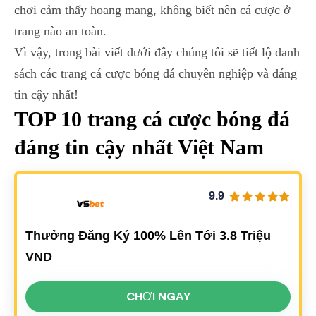
chơi cảm thấy hoang mang, không biết nên cá cược ở
trang nào an toàn.
Vì vậy, trong bài viết dưới đây chúng tôi sẽ tiết lộ danh
sách các trang cá cược bóng đá chuyên nghiệp và đáng
tin cậy nhất!
TOP 10 trang cá
cược
bóng đá
đáng tin cậy nhất Việt Nam
9.9
Thưởng Đăng Ký 100% Lên Tới 3.8 Triệu
VND
CHƠI NGAY