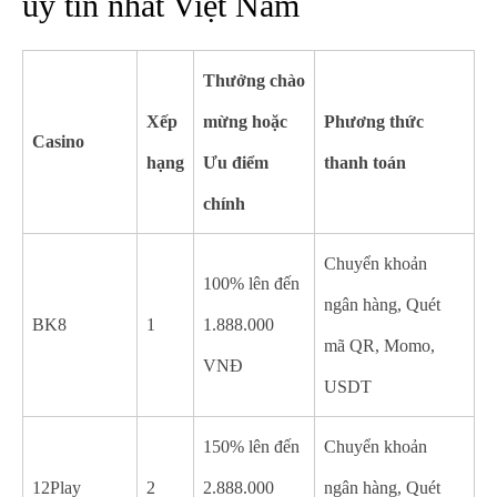
uy tín nhất Việt Nam
Thưởng chào
Xếp
mừng hoặc
Phương thức
Casino
hạng
Ưu điểm
thanh toán
chính
Chuyển khoản
100% lên đến
ngân hàng, Quét
BK8
1
1.888.000
mã QR, Momo,
VNĐ
USDT
150% lên đến
Chuyển khoản
12Play
2
2.888.000
ngân hàng, Quét