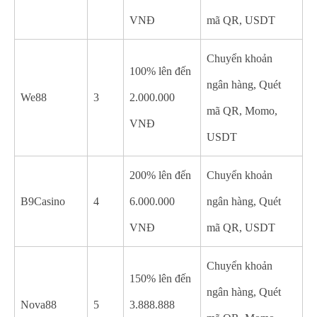
VNĐ
mã QR, USDT
Chuyển khoản
100% lên đến
ngân hàng, Quét
We88
3
2.000.000
mã QR, Momo,
VNĐ
USDT
200% lên đến
Chuyển khoản
B9Casino
4
6.000.000
ngân hàng, Quét
VNĐ
mã QR, USDT
Chuyển khoản
150% lên đến
ngân hàng, Quét
Nova88
5
3.888.888