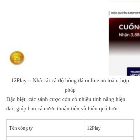
12Play – Nhà cái cá độ bóng đá online an toàn, hợp
pháp
Đặc biệt, các sảnh cược còn có nhiều tính năng hiện
đại, giúp bạn cá cược thuận tiện và hiệu quả hơn.
Tên công ty
12Play