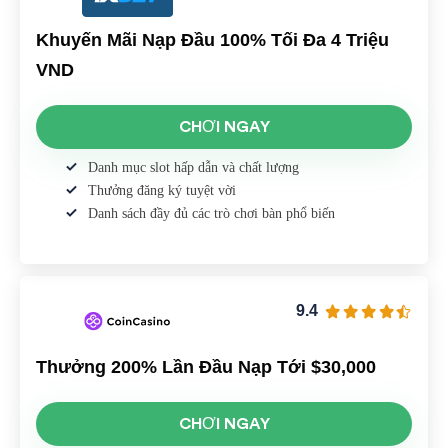
Khuyến Mãi Nạp Đầu 100% Tối Đa 4 Triệu
VND
CHƠI NGAY
Danh mục slot hấp dẫn và chất lượng
Thưởng đăng ký tuyệt vời
Danh sách đầy đủ các trò chơi bàn phổ biến
9.4
Thưởng 200% Lần Đầu Nạp Tới $30,000
CHƠI NGAY