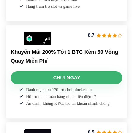
Hàng trăm trò slot và game live
8.7
Khuyến Mãi 200% Tới 1 BTC Kèm 50 Vòng
Quay Miễn Phí
CHƠI NGAY
Danh mục hơn 170 trò chơi blockchain
Hỗ trợ thanh toán bằng nhiều tiền điện tử
Ẩn danh, không KYC, tạo tài khoản nhanh chóng
8.5