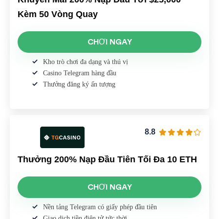
Kèm 50 Vòng Quay
CHƠI NGAY
Kho trò chơi đa dạng và thú vị
Casino Telegram hàng đầu
Thưởng đăng ký ấn tượng
8.8
Thưởng 200% Nạp Đầu Tiên Tối Đa 10 ETH
CHƠI NGAY
Nền tảng Telegram có giấy phép đầu tiên
Giao dịch tiền điện tử tức thời