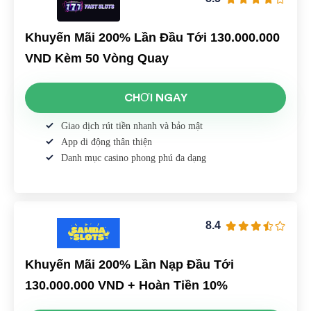
Khuyến Mãi 200% Lần Đầu Tới 130.000.000
VND Kèm 50 Vòng Quay
CHƠI NGAY
Giao dịch rút tiền nhanh và bảo mật
App di động thân thiện
Danh mục casino phong phú đa dạng
8.4
Khuyến Mãi 200% Lần Nạp Đầu Tới
130.000.000 VND + Hoàn Tiền 10%