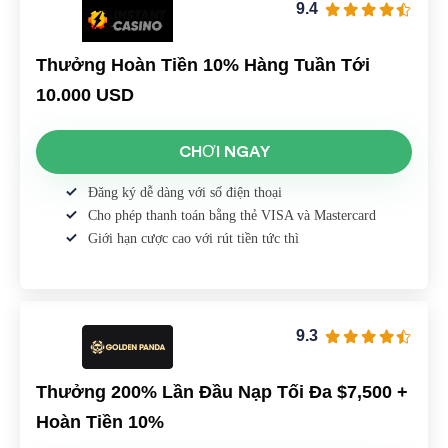
9.4
Thưởng Hoàn Tiền 10% Hàng Tuần Tới
10.000 USD
CHƠI NGAY
Đăng ký dễ dàng với số điện thoại
Cho phép thanh toán bằng thẻ VISA và Mastercard
Giới hạn cược cao với rút tiền tức thì
9.3
Thưởng 200% Lần Đầu Nạp Tối Đa $7,500 +
Hoàn Tiền 10%