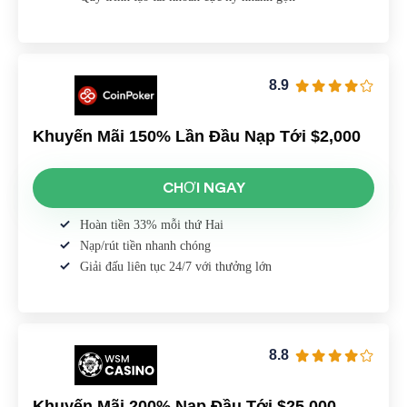
8.9
Khuyến Mãi 150% Lần Đầu Nạp Tới $2,000
CHƠI NGAY
Hoàn tiền 33% mỗi thứ Hai
Nạp/rút tiền nhanh chóng
Giải đấu liên tục 24/7 với thưởng lớn
8.8
Khuyến Mãi 200% Nạp Đầu Tới $25,000