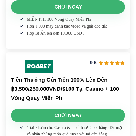
CHƠI NGAY
MIỄN PHÍ 100 Vòng Quay Miễn Phí
Hơn 1.000 máy đánh bạc video và giải độc đắc
Hộp Bí Ẩn lên đến 10,000 USDT
9.6
Tiền Thưởng Gửi Tiền 100% Lên Đến
฿3.500/250.000VND/$100 Tại Casino + 100
Vòng Quay Miễn Phí
CHƠI NGAY
1 tài khoản cho Casino & Thể thao! Chơi bằng tiền mặt
và nhận những món quà tuyệt vời tại cửa hàng