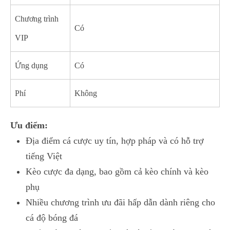
Chương trình
Có
VIP
Ứng dụng
Có
Phí
Không
Ưu điểm:
Địa điểm cá cược uy tín, hợp pháp và có hỗ trợ
tiếng Việt
Kèo cược đa dạng, bao gồm cả kèo chính và kèo
phụ
Nhiều chương trình ưu đãi hấp dẫn dành riêng cho
cá độ bóng đá