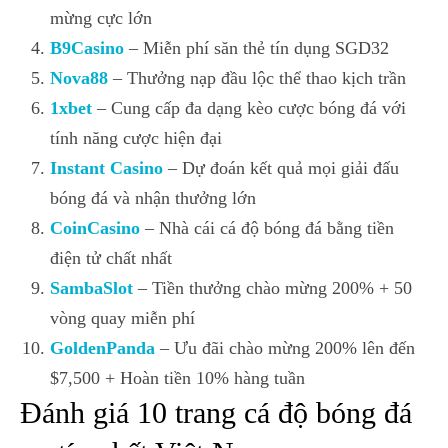
mừng cực lớn
B9Casino
– Miễn phí săn thẻ tín dụng SGD32
Nova88
– Thưởng nạp đầu lộc thể thao kịch trần
1xbet
– Cung cấp đa dạng kèo cược bóng đá với
tính năng cược hiện đại
Instant Casino
– Dự đoán kết quả mọi giải đấu
bóng đá và nhận thưởng lớn
CoinCasino
– Nhà cái cá độ bóng đá bằng tiền
điện tử chất nhất
SambaSlot
– Tiền thưởng chào mừng 200% + 50
vòng quay miễn phí
GoldenPanda
– Ưu đãi chào mừng 200% lên đến
$7,500 + Hoàn tiền 10% hàng tuần
Đánh giá 10 trang cá độ bóng đá