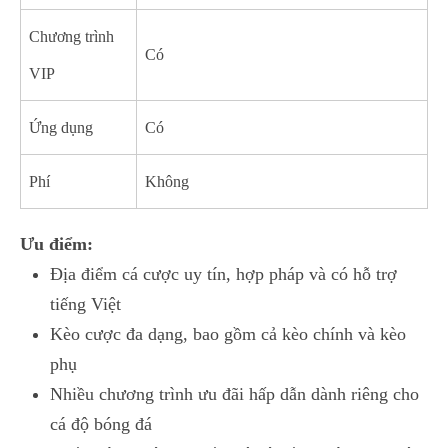
Chương trình
Có
VIP
Ứng dụng
Có
Phí
Không
Ưu điểm:
Địa điểm cá cược uy tín, hợp pháp và có hỗ trợ
tiếng Việt
Kèo cược đa dạng, bao gồm cả kèo chính và kèo
phụ
Nhiều chương trình ưu đãi hấp dẫn dành riêng cho
cá độ bóng đá