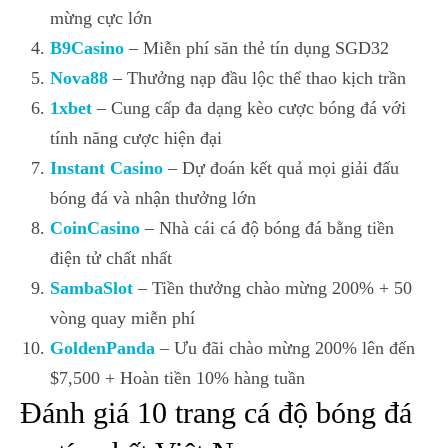
mừng cực lớn
B9Casino
– Miễn phí săn thẻ tín dụng SGD32
Nova88
– Thưởng nạp đầu lộc thể thao kịch trần
1xbet
– Cung cấp đa dạng kèo cược bóng đá với
tính năng cược hiện đại
Instant Casino
– Dự đoán kết quả mọi giải đấu
bóng đá và nhận thưởng lớn
CoinCasino
– Nhà cái cá độ bóng đá bằng tiền
điện tử chất nhất
SambaSlot
– Tiền thưởng chào mừng 200% + 50
vòng quay miễn phí
GoldenPanda
– Ưu đãi chào mừng 200% lên đến
$7,500 + Hoàn tiền 10% hàng tuần
Đánh giá 10 trang cá độ bóng đá