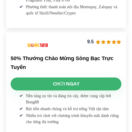
Pragmatic Play, Play'n Go
Phương thức thanh toán nội địa Momopay, Zalopay và
quốc tế Skrill/Neteller/Crypto
9.5
50% Thưởng Chào Mừng Sòng Bạc Trực
Tuyến
CHƠI NGAY
Nền tảng uy tín và đáng tin cậy, được cung cấp bởi
Bong88
Rút tiền nhanh chóng và hỗ trợ tiếng Việt tận tâm
Nhiều trò chơi với chương trình khuyến mãi dành riêng
cho từng thị trường