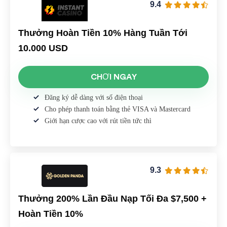
9.4
Thưởng Hoàn Tiền 10% Hàng Tuần Tới
10.000 USD
CHƠI NGAY
Đăng ký dễ dàng với số điện thoại
Cho phép thanh toán bằng thẻ VISA và Mastercard
Giới hạn cược cao với rút tiền tức thì
9.3
Thưởng 200% Lần Đầu Nạp Tối Đa $7,500 +
Hoàn Tiền 10%