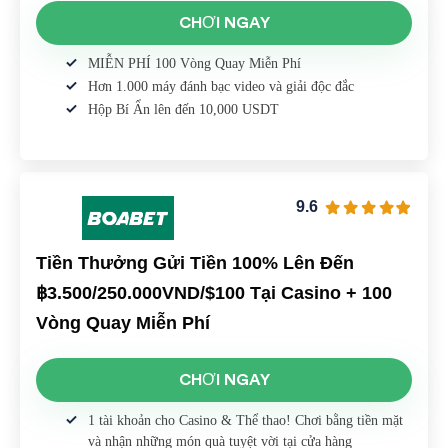
CHƠI NGAY
MIỄN PHÍ 100 Vòng Quay Miễn Phí
Hơn 1.000 máy đánh bạc video và giải độc đắc
Hộp Bí Ẩn lên đến 10,000 USDT
9.6
Tiền Thưởng Gửi Tiền 100% Lên Đến
฿3.500/250.000VND/$100 Tại Casino + 100
Vòng Quay Miễn Phí
CHƠI NGAY
1 tài khoản cho Casino & Thể thao! Chơi bằng tiền mặt
và nhận những món quà tuyệt vời tại cửa hàng