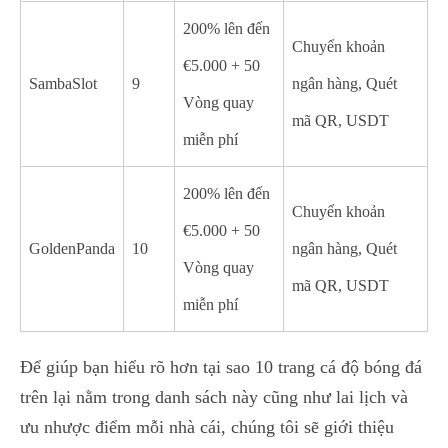
200% lên đến
Chuyển khoản
€5.000 + 50
SambaSlot
9
ngân hàng, Quét
Vòng quay
mã QR, USDT
miễn phí
200% lên đến
Chuyển khoản
€5.000 + 50
GoldenPanda
10
ngân hàng, Quét
Vòng quay
mã QR, USDT
miễn phí
Để giúp bạn hiểu rõ hơn tại sao 10 trang cá độ bóng đá
trên lại nằm trong danh sách này cũng như lai lịch và
ưu nhược điểm mỗi nhà cái, chúng tôi sẽ giới thiệu