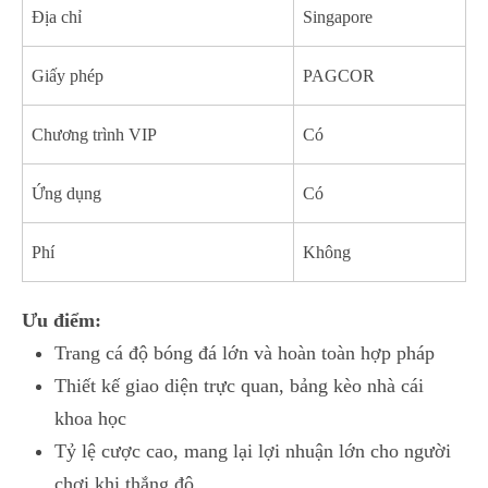
Địa chỉ
Singapore
Giấy phép
PAGCOR
Chương trình VIP
Có
Ứng dụng
Có
Phí
Không
Ưu điểm:
Trang cá độ bóng đá lớn và hoàn toàn hợp pháp
Thiết kế giao diện trực quan, bảng kèo nhà cái
khoa học
Tỷ lệ cược cao, mang lại lợi nhuận lớn cho người
chơi khi thắng độ