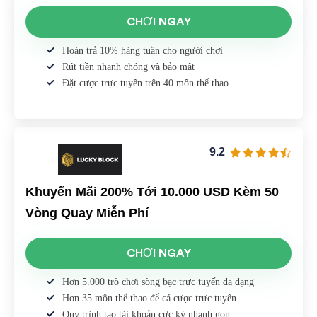
CHƠI NGAY
Hoàn trả 10% hàng tuần cho người chơi
Rút tiền nhanh chóng và bảo mật
Đặt cược trực tuyến trên 40 môn thể thao
9.2
Khuyến Mãi 200% Tới 10.000 USD Kèm 50
Vòng Quay Miễn Phí
CHƠI NGAY
Hơn 5.000 trò chơi sòng bạc trực tuyến đa dạng
Hơn 35 môn thể thao để cá cược trực tuyến
Quy trình tạo tài khoản cực kỳ nhanh gọn