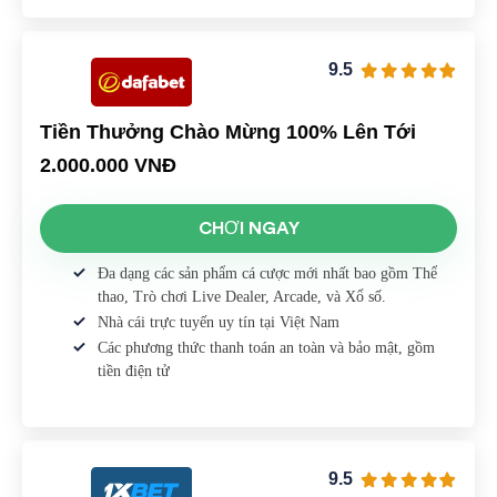
9.5
Tiền Thưởng Chào Mừng 100% Lên Tới
2.000.000 VNĐ
CHƠI NGAY
Đa dạng các sản phẩm cá cược mới nhất bao gồm Thể
thao, Trò chơi Live Dealer, Arcade, và Xổ số.
Nhà cái trực tuyến uy tín tại Việt Nam
Các phương thức thanh toán an toàn và bảo mật, gồm
tiền điện tử
9.5