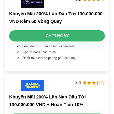
Khuyến Mãi 200% Lần Đầu Tới 130.000.000
VND Kèm 50 Vòng Quay
CHƠI NGAY
Giao dịch rút tiền nhanh và bảo mật
App di động thân thiện
Danh mục casino phong phú đa dạng
8.4
Khuyến Mãi 200% Lần Nạp Đầu Tới
130.000.000 VND + Hoàn Tiền 10%