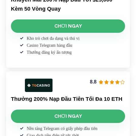
Kèm 50 Vòng Quay
CHƠI NGAY
Kho trò chơi đa dạng và thú vị
Casino Telegram hàng đầu
Thưởng đăng ký ấn tượng
8.8
Thưởng 200% Nạp Đầu Tiên Tối Đa 10 ETH
CHƠI NGAY
Nền tảng Telegram có giấy phép đầu tiên
Giao dịch tiền điện tử tức thời