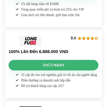
Ưu đãi hàng tuần tới $100K
Vòng quay miễn phí và hoàn trả 25% cho VIP
Giao dịch rút tiền nhanh, giới hạn cược lớn
9.4
100% Lên Đến 6.888.000 VND
CHƠI NGAY
25 cấp độ cho trải nghiệm giải trí tối đa của người dùng
Phần thưởng và khuyến mãi hấp dẫn
Hỗ trợ khách hàng cao cấp 24/7