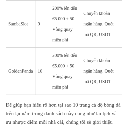
200% lên đến
Chuyển khoản
€5.000 + 50
SambaSlot
9
ngân hàng, Quét
Vòng quay
mã QR, USDT
miễn phí
200% lên đến
Chuyển khoản
€5.000 + 50
GoldenPanda
10
ngân hàng, Quét
Vòng quay
mã QR, USDT
miễn phí
Để giúp bạn hiểu rõ hơn tại sao 10 trang cá độ bóng đá
trên lại nằm trong danh sách này cũng như lai lịch và
ưu nhược điểm mỗi nhà cái, chúng tôi sẽ giới thiệu