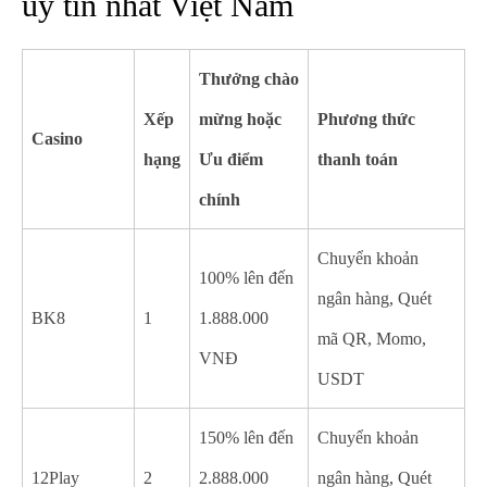
uy tín nhất Việt Nam
Thưởng chào
Xếp
mừng hoặc
Phương thức
Casino
hạng
Ưu điểm
thanh toán
chính
Chuyển khoản
100% lên đến
ngân hàng, Quét
BK8
1
1.888.000
mã QR, Momo,
VNĐ
USDT
150% lên đến
Chuyển khoản
12Play
2
2.888.000
ngân hàng, Quét