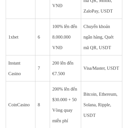
mã QR, Momo,
VNĐ
ZaloPay, USDT
100% lên đến
Chuyển khoản
1xbet
6
8.000.000
ngân hàng, Quét
VNĐ
mã QR, USDT
Instant
200 lên đến
7
Visa/Master, USDT
Casino
€7.500
200% lên đến
Bitcoin, Ethereum,
$30.000 + 50
CoinCasino
8
Solana, Ripple,
Vòng quay
USDT
miễn phí