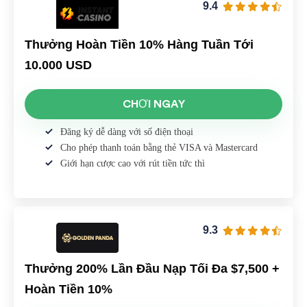
9.4
Thưởng Hoàn Tiền 10% Hàng Tuần Tới
10.000 USD
CHƠI NGAY
Đăng ký dễ dàng với số điện thoại
Cho phép thanh toán bằng thẻ VISA và Mastercard
Giới hạn cược cao với rút tiền tức thì
9.3
Thưởng 200% Lần Đầu Nạp Tối Đa $7,500 +
Hoàn Tiền 10%