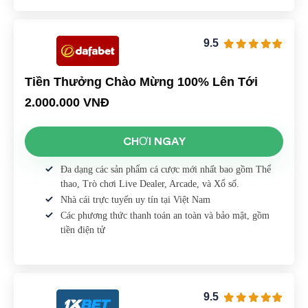
9.5
Tiền Thưởng Chào Mừng 100% Lên Tới
2.000.000 VNĐ
CHƠI NGAY
Đa dạng các sản phẩm cá cược mới nhất bao gồm Thể
thao, Trò chơi Live Dealer, Arcade, và Xổ số.
Nhà cái trực tuyến uy tín tại Việt Nam
Các phương thức thanh toán an toàn và bảo mật, gồm
tiền điện tử
9.5