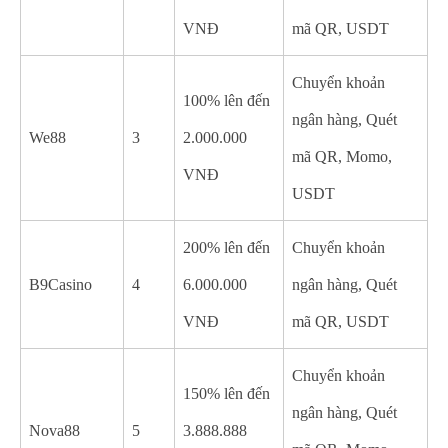
VNĐ
mã QR, USDT
Chuyển khoản
100% lên đến
ngân hàng, Quét
We88
3
2.000.000
mã QR, Momo,
VNĐ
USDT
200% lên đến
Chuyển khoản
B9Casino
4
6.000.000
ngân hàng, Quét
VNĐ
mã QR, USDT
Chuyển khoản
150% lên đến
ngân hàng, Quét
Nova88
5
3.888.888