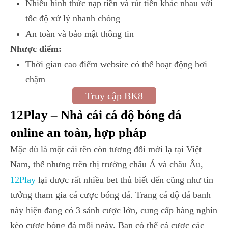
Nhiều hình thức nạp tiền và rút tiền khác nhau với
tốc độ xử lý nhanh chóng
An toàn và bảo mật thông tin
Nhược điểm:
Thời gian cao điểm website có thể hoạt động hơi
chậm
Truy cập BK8
12Play – Nhà cái cá độ bóng đá
online an toàn, hợp pháp
Mặc dù là một cái tên còn tương đối mới lạ tại Việt
Nam, thế nhưng trên thị trường châu Á và châu Âu,
12Play
lại được rất nhiều bet thủ biết đến cũng như tin
tưởng tham gia cá cược bóng đá. Trang cá độ đá banh
này hiện đang có 3 sảnh cược lớn, cung cấp hàng nghìn
kèo cược bóng đá mỗi ngày. Bạn có thể cá cược các