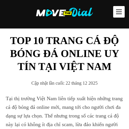
TOP 10 TRANG CÁ ĐỘ
BÓNG ĐÁ ONLINE UY
TÍN TẠI VIỆT NAM
Cập nhật lần cuối:
22 tháng 12 2025
Tại thị trường Việt Nam liên tiếp xuất hiện những trang
cá độ bóng đá online mới, mang tới cho người chơi đa
dạng sự lựa chọn. Thế nhưng trong số các trang cá độ
này lại có không ít địa chỉ scam, lừa đảo khiến người