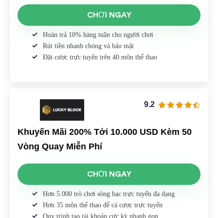
CHƠI NGAY
Hoàn trả 10% hàng tuần cho người chơi
Rút tiền nhanh chóng và bảo mật
Đặt cược trực tuyến trên 40 môn thể thao
9.2
Khuyến Mãi 200% Tới 10.000 USD Kèm 50
Vòng Quay Miễn Phí
CHƠI NGAY
Hơn 5.000 trò chơi sòng bạc trực tuyến đa dạng
Hơn 35 môn thể thao để cá cược trực tuyến
Quy trình tạo tài khoản cực kỳ nhanh gọn