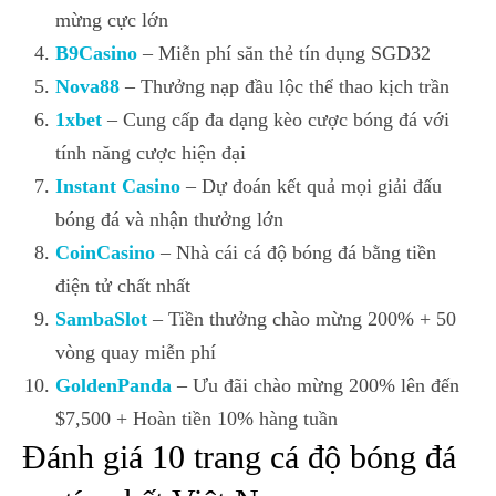
mừng cực lớn
B9Casino
– Miễn phí săn thẻ tín dụng SGD32
Nova88
– Thưởng nạp đầu lộc thể thao kịch trần
1xbet
– Cung cấp đa dạng kèo cược bóng đá với
tính năng cược hiện đại
Instant Casino
– Dự đoán kết quả mọi giải đấu
bóng đá và nhận thưởng lớn
CoinCasino
– Nhà cái cá độ bóng đá bằng tiền
điện tử chất nhất
SambaSlot
– Tiền thưởng chào mừng 200% + 50
vòng quay miễn phí
GoldenPanda
– Ưu đãi chào mừng 200% lên đến
$7,500 + Hoàn tiền 10% hàng tuần
Đánh giá 10 trang cá độ bóng đá