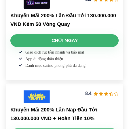
Khuyến Mãi 200% Lần Đầu Tới 130.000.000
VND Kèm 50 Vòng Quay
CHƠI NGAY
Giao dịch rút tiền nhanh và bảo mật
App di động thân thiện
Danh mục casino phong phú đa dạng
8.4
Khuyến Mãi 200% Lần Nạp Đầu Tới
130.000.000 VND + Hoàn Tiền 10%