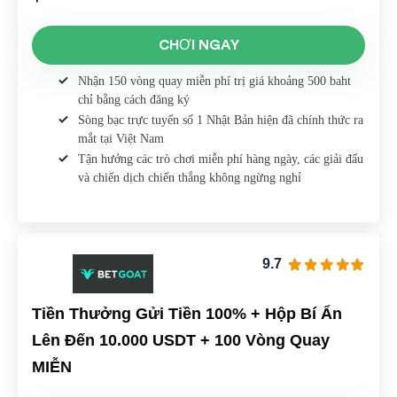
CHƠI NGAY
Nhận 150 vòng quay miễn phí trị giá khoảng 500 baht
chỉ bằng cách đăng ký
Sòng bạc trực tuyến số 1 Nhật Bản hiện đã chính thức ra
mắt tại Việt Nam
Tận hưởng các trò chơi miễn phí hàng ngày, các giải đấu
và chiến dịch chiến thắng không ngừng nghỉ
9.7
Tiền Thưởng Gửi Tiền 100% + Hộp Bí Ẩn
Lên Đến 10.000 USDT + 100 Vòng Quay
MIỄN