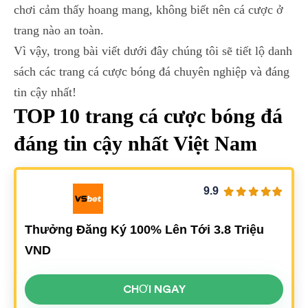
chơi cảm thấy hoang mang, không biết nên cá cược ở
trang nào an toàn.
Vì vậy, trong bài viết dưới đây chúng tôi sẽ tiết lộ danh
sách các trang cá cược bóng đá chuyên nghiệp và đáng
tin cậy nhất!
TOP 10 trang cá
cược
bóng đá
đáng tin cậy nhất Việt Nam
9.9
Thưởng Đăng Ký 100% Lên Tới 3.8 Triệu
VND
CHƠI NGAY