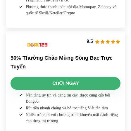
Pragmatic Play, Play'n Go
Phương thức thanh toán nội địa Momopay, Zalopay và
quốc tế Skrill/Neteller/Crypto
9.5
50% Thưởng Chào Mừng Sòng Bạc Trực
Tuyến
CHƠI NGAY
Nền tảng uy tín và đáng tin cậy, được cung cấp bởi
Bong88
Rút tiền nhanh chóng và hỗ trợ tiếng Việt tận tâm
Nhiều trò chơi với chương trình khuyến mãi dành riêng
cho từng thị trường