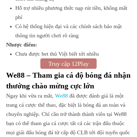
Hỗ trợ nhiều phương thức nạp rút tiền, không mất
phí
Có hệ thống hiện đại và các chính sách bảo mật
thông tin người chơi rõ ràng
Nhược điểm:
Chưa được bet thủ Việt biết tới nhiều
Truy cập 12Play
We88 – Tham gia cá độ bóng đá nhận
thưởng chào mừng cực lớn
Ngay khi vừa ra mắt,
We88
đã được đánh giá là một
trang cá cược thể thao, đặc biệt là bóng đá an toàn và
chuyên nghiệp. Chỉ cần trở thành thành viên tại We88
bạn có thể tham gia cá cược tất cả các trận đấu thuộc
mọi giải đấu bóng đá từ cấp độ CLB tới đội tuyển quốc