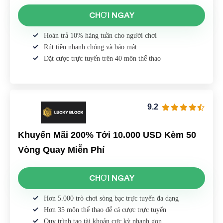
CHƠI NGAY
Hoàn trả 10% hàng tuần cho người chơi
Rút tiền nhanh chóng và bảo mật
Đặt cược trực tuyến trên 40 môn thể thao
9.2
Khuyến Mãi 200% Tới 10.000 USD Kèm 50
Vòng Quay Miễn Phí
CHƠI NGAY
Hơn 5.000 trò chơi sòng bạc trực tuyến đa dạng
Hơn 35 môn thể thao để cá cược trực tuyến
Quy trình tạo tài khoản cực kỳ nhanh gọn