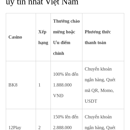
uy tín nhất Việt Nam
Thưởng chào
Xếp
mừng hoặc
Phương thức
Casino
hạng
Ưu điểm
thanh toán
chính
Chuyển khoản
100% lên đến
ngân hàng, Quét
BK8
1
1.888.000
mã QR, Momo,
VNĐ
USDT
150% lên đến
Chuyển khoản
12Play
2
2.888.000
ngân hàng, Quét