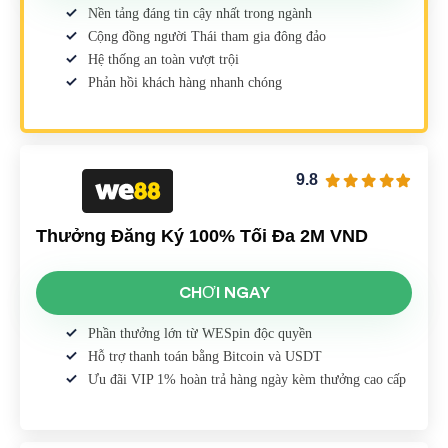
Nền tảng đáng tin cậy nhất trong ngành
Cộng đồng người Thái tham gia đông đảo
Hệ thống an toàn vượt trội
Phản hồi khách hàng nhanh chóng
9.8
Thưởng Đăng Ký 100% Tối Đa 2M VND
CHƠI NGAY
Phần thưởng lớn từ WESpin độc quyền
Hỗ trợ thanh toán bằng Bitcoin và USDT
Ưu đãi VIP 1% hoàn trả hàng ngày kèm thưởng cao cấp