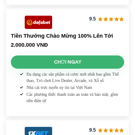
9.5
Tiền Thưởng Chào Mừng 100% Lên Tới
2.000.000 VNĐ
CHƠI NGAY
Đa dạng các sản phẩm cá cược mới nhất bao gồm Thể
thao, Trò chơi Live Dealer, Arcade, và Xổ số.
Nhà cái trực tuyến uy tín tại Việt Nam
Các phương thức thanh toán an toàn và bảo mật, gồm
tiền điện tử
9.5