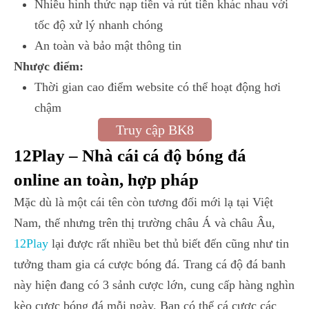
Nhiều hình thức nạp tiền và rút tiền khác nhau với
tốc độ xử lý nhanh chóng
An toàn và bảo mật thông tin
Nhược điểm:
Thời gian cao điểm website có thể hoạt động hơi
chậm
Truy cập BK8
12Play – Nhà cái cá độ bóng đá
online an toàn, hợp pháp
Mặc dù là một cái tên còn tương đối mới lạ tại Việt
Nam, thế nhưng trên thị trường châu Á và châu Âu,
12Play
lại được rất nhiều bet thủ biết đến cũng như tin
tưởng tham gia cá cược bóng đá. Trang cá độ đá banh
này hiện đang có 3 sảnh cược lớn, cung cấp hàng nghìn
kèo cược bóng đá mỗi ngày. Bạn có thể cá cược các