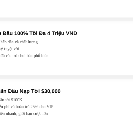
 Đầu 100% Tối Đa 4 Triệu VND
 hấp dẫn và chất lượng
ý tuyệt vời
đủ các trò chơi bàn phổ biến
n Đầu Nạp Tới $30,000
uần tới $100K
n phí và hoàn trả 25% cho VIP
tiền nhanh, giới hạn cược lớn