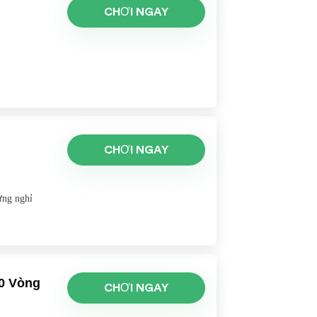
CHƠI NGAY
CHƠI NGAY
ừng nghỉ
00 Vòng
CHƠI NGAY