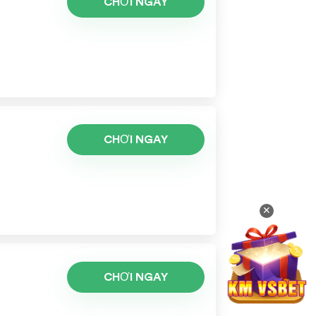
CHƠI NGAY
CHƠI NGAY
✕
CHƠI NGAY