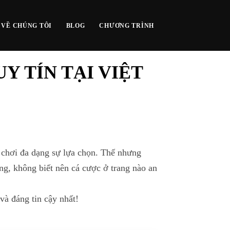
VỀ CHÚNG TÔI
BLOG
CHƯƠNG TRÌNH
Y TÍN TẠI VIỆT
i chơi đa dạng sự lựa chọn. Thế nhưng
ng, không biết nên cá cược ở trang nào an
và đáng tin cậy nhất!