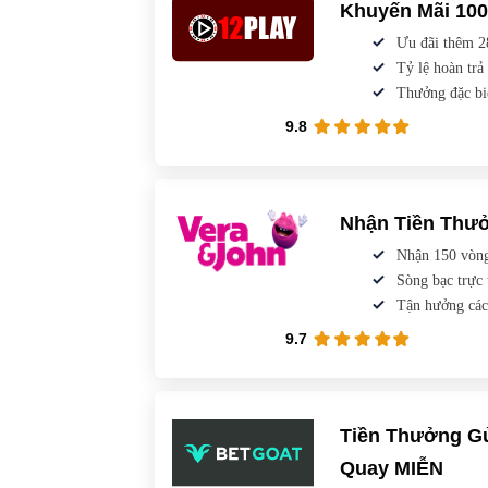
Khuyến Mãi 100
Ưu đãi thêm 
Tỷ lệ hoàn tr
Thưởng đặc bi
9.8
Nhận Tiền Thư
Nhận 150 vòng 
Sòng bạc trực 
Tận hưởng các 
9.7
Tiền Thưởng Gử
Quay MIỄN