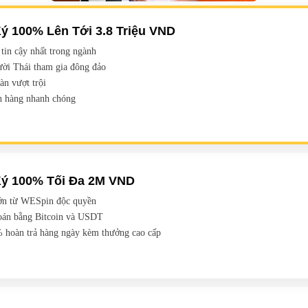
 100% Lên Tới 3.8 Triệu VND
tin cậy nhất trong ngành
ời Thái tham gia đông đảo
àn vượt trội
h hàng nhanh chóng
ý 100% Tối Đa 2M VND
ớn từ WESpin độc quyền
toán bằng Bitcoin và USDT
 hoàn trả hàng ngày kèm thưởng cao cấp