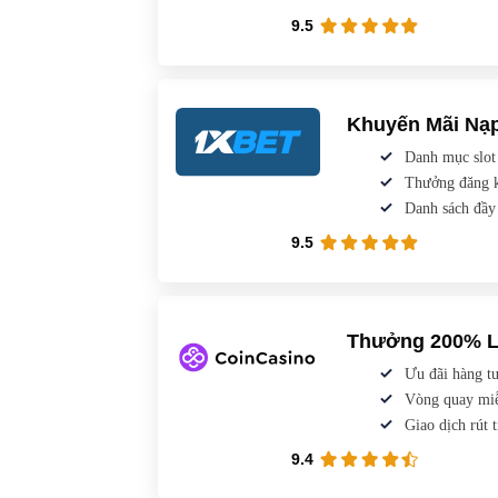
9.5
Khuyến Mãi Nạp
Danh mục slot
Thưởng đăng k
Danh sách đầy 
9.5
Thưởng 200% Lầ
Ưu đãi hàng t
Vòng quay miễ
Giao dịch rút 
9.4