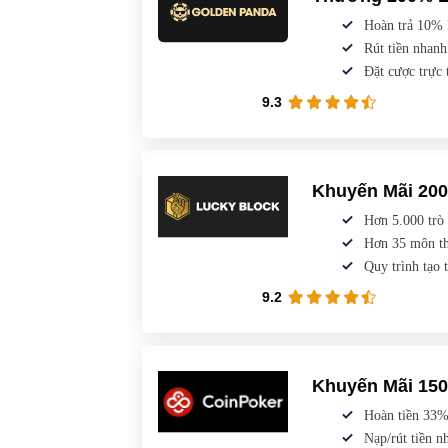
Hoàn trả 10% 
Rút tiền nhan
Đặt cược trực 
9.3
Khuyến Mãi 200
Hơn 5.000 trò 
Hơn 35 môn thể
Quy trình tạo 
9.2
Khuyến Mãi 150
Hoàn tiền 33%
Nạp/rút tiền n