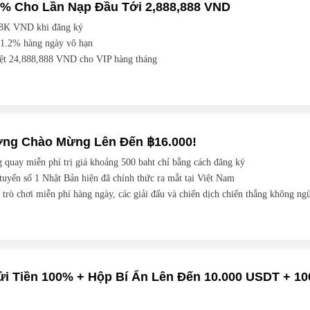
% Cho Lần Nạp Đầu Tới 2,888,888 VND
28K VND khi đăng ký
ả 1.2% hàng ngày vô hạn
ệt 24,888,888 VND cho VIP hàng tháng
ởng Chào Mừng Lên Đến ฿16.000!
quay miễn phí trị giá khoảng 500 baht chỉ bằng cách đăng ký
tuyến số 1 Nhật Bản hiện đã chính thức ra mắt tại Việt Nam
trò chơi miễn phí hàng ngày, các giải đấu và chiến dịch chiến thắng không ng
i Tiền 100% + Hộp Bí Ẩn Lên Đến 10.000 USDT + 1