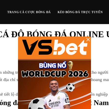
TRANG CÁ CƯỢC BÓNG ĐÁ
KÈO BÓNG ĐÁ TRỰC TUYẾN
CÁ ĐỘ BÓNG ĐÁ ONLINE U
×
NAM
Cập nhật lần cuối:
22 tháng 12 2025
iện những trang cá độ bóng đá online mới, mang tới cho ngườ
g ít địa chỉ scam, lừa đảo khiến người chơi cảm thấy hoang ma
 sẽ tiết lộ danh sách các trang cá cược bóng đá chuyên nghiệp 
óng đá đáng tin cậy nhất Việt Nam