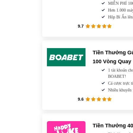
MIỄN PHÍ 100
Hơn 1.000 máy
Hộp Bí Ẩn lê
9.7
Tiền Thưởng Gử
100 Vòng Quay 
1 tài khoản ch
BOABET!
Cá cược trực t
Nhiều khuyến m
9.6
Tiền Thưởng 40