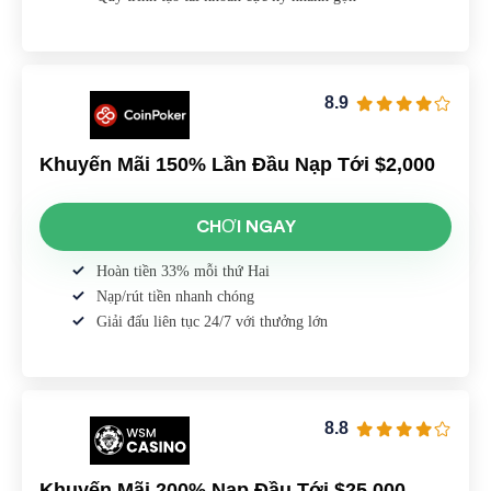
8.9
Khuyến Mãi 150% Lần Đầu Nạp Tới $2,000
CHƠI NGAY
Hoàn tiền 33% mỗi thứ Hai
Nạp/rút tiền nhanh chóng
Giải đấu liên tục 24/7 với thưởng lớn
8.8
Khuyến Mãi 200% Nạp Đầu Tới $25,000