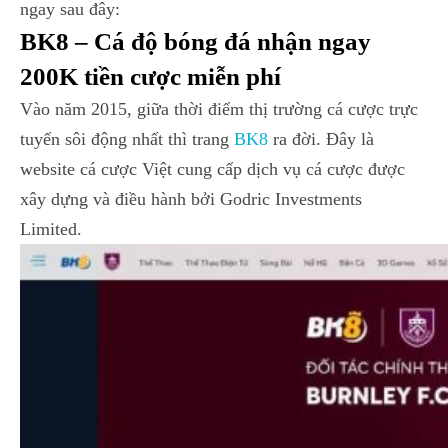
ngay sau đây:
BK8 – Cá độ bóng đá nhận ngay
200K tiền cược miễn phí
Vào năm 2015, giữa thời điểm thị trường cá cược trực
tuyến sôi động nhất thì trang
BK8
ra đời. Đây là
website cá cược Việt cung cấp dịch vụ cá cược được
xây dựng và điều hành bởi Godric Investments
Limited.