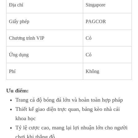
Địa chỉ
Singapore
Giấy phép
PAGCOR
Chương trình VIP
Có
Ứng dụng
Có
Phí
Không
Ưu điểm:
Trang cá độ bóng đá lớn và hoàn toàn hợp pháp
Thiết kế giao diện trực quan, bảng kèo nhà cái
khoa học
Tỷ lệ cược cao, mang lại lợi nhuận lớn cho người
chơi khi thắng độ