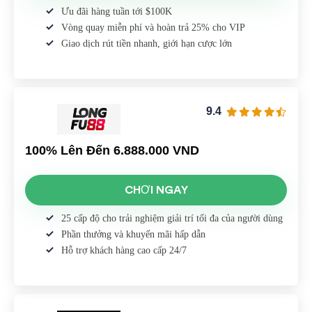
Ưu đãi hàng tuần tới $100K
Vòng quay miễn phí và hoàn trả 25% cho VIP
Giao dịch rút tiền nhanh, giới hạn cược lớn
9.4
100% Lên Đến 6.888.000 VND
CHƠI NGAY
25 cấp độ cho trải nghiệm giải trí tối đa của người dùng
Phần thưởng và khuyến mãi hấp dẫn
Hỗ trợ khách hàng cao cấp 24/7