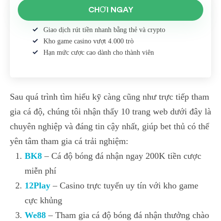
CHƠI NGAY
Giao dịch rút tiền nhanh bằng thẻ và crypto
Kho game casino vượt 4.000 trò
Hạn mức cược cao dành cho thành viên
Sau quá trình tìm hiểu kỹ càng cũng như trực tiếp tham
gia cá độ, chúng tôi nhận thấy 10 trang web dưới đây là
chuyên nghiệp và đáng tin cậy nhất, giúp bet thủ có thể
yên tâm tham gia cá trải nghiệm:
BK8
– Cá độ bóng đá nhận ngay 200K tiền cược
miễn phí
12Play
– Casino trực tuyến uy tín với kho game
cực khủng
We88
– Tham gia cá độ bóng đá nhận thưởng chào