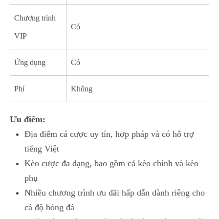
Chương trình
Có
VIP
Ứng dụng
Có
Phí
Không
Ưu điểm:
Địa điểm cá cược uy tín, hợp pháp và có hỗ trợ
tiếng Việt
Kèo cược đa dạng, bao gồm cả kèo chính và kèo
phụ
Nhiều chương trình ưu đãi hấp dẫn dành riêng cho
cá độ bóng đá