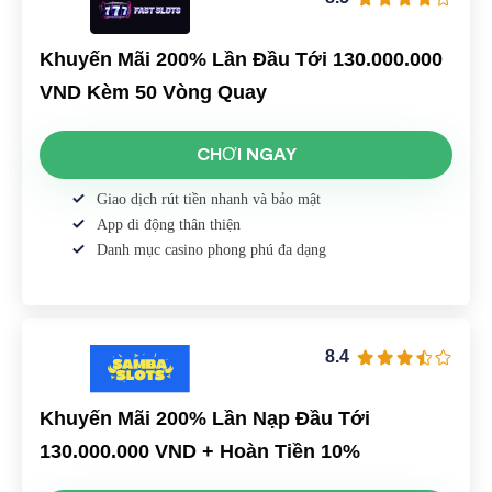
Khuyến Mãi 200% Lần Đầu Tới 130.000.000
VND Kèm 50 Vòng Quay
CHƠI NGAY
Giao dịch rút tiền nhanh và bảo mật
App di động thân thiện
Danh mục casino phong phú đa dạng
8.4
Khuyến Mãi 200% Lần Nạp Đầu Tới
130.000.000 VND + Hoàn Tiền 10%