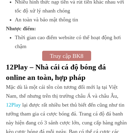
Nhiều hình thức nạp tiền và rút tiền khác nhau với
tốc độ xử lý nhanh chóng
An toàn và bảo mật thông tin
Nhược điểm:
Thời gian cao điểm website có thể hoạt động hơi
chậm
Truy cập BK8
12Play – Nhà cái cá độ bóng đá
online an toàn, hợp pháp
Mặc dù là một cái tên còn tương đối mới lạ tại Việt
Nam, thế nhưng trên thị trường châu Á và châu Âu,
12Play
lại được rất nhiều bet thủ biết đến cũng như tin
tưởng tham gia cá cược bóng đá. Trang cá độ đá banh
này hiện đang có 3 sảnh cược lớn, cung cấp hàng nghìn
kèo cược bóng đá mỗi ngày. Bạn có thể cá cược các