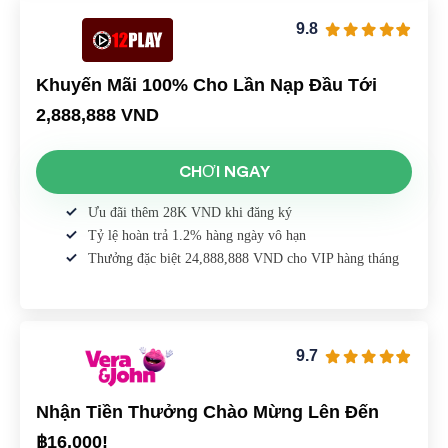
9.8
Khuyến Mãi 100% Cho Lần Nạp Đầu Tới
2,888,888 VND
CHƠI NGAY
Ưu đãi thêm 28K VND khi đăng ký
Tỷ lệ hoàn trả 1.2% hàng ngày vô hạn
Thưởng đặc biệt 24,888,888 VND cho VIP hàng tháng
9.7
Nhận Tiền Thưởng Chào Mừng Lên Đến
฿16.000!