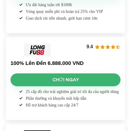
Ưu đãi hàng tuần tới $100K
Vòng quay miễn phí và hoàn trả 25% cho VIP
Giao dịch rút tiền nhanh, giới hạn cược lớn
9.4
100% Lên Đến 6.888.000 VND
CHƠI NGAY
25 cấp độ cho trải nghiệm giải trí tối đa của người dùng
Phần thưởng và khuyến mãi hấp dẫn
Hỗ trợ khách hàng cao cấp 24/7