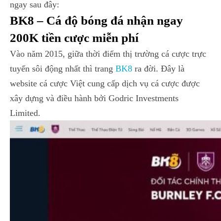
ngay sau đây:
BK8 – Cá độ bóng đá nhận ngay
200K tiền cược miễn phí
Vào năm 2015, giữa thời điểm thị trường cá cược trực
tuyến sôi động nhất thì trang
BK8
ra đời. Đây là
website cá cược Việt cung cấp dịch vụ cá cược được
xây dựng và điều hành bởi Godric Investments
Limited.