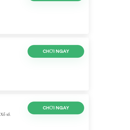
CHƠI NGAY
CHƠI NGAY
 Xổ số.