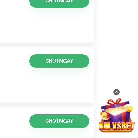
CHƠI NGAY
CHƠI NGAY
✕
CHƠI NGAY