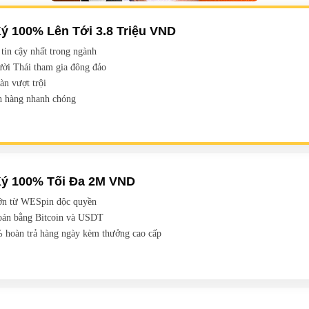
 100% Lên Tới 3.8 Triệu VND
tin cậy nhất trong ngành
ời Thái tham gia đông đảo
àn vượt trội
h hàng nhanh chóng
ý 100% Tối Đa 2M VND
ớn từ WESpin độc quyền
toán bằng Bitcoin và USDT
 hoàn trả hàng ngày kèm thưởng cao cấp