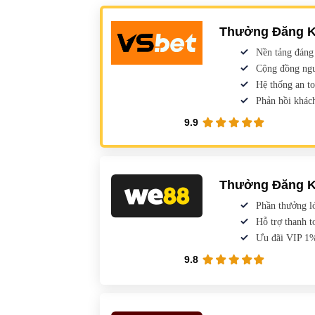
Thưởng Đăng Ký
Nền tảng đáng 
Cộng đồng ngư
Hệ thống an to
Phản hồi khác
9.9
Thưởng Đăng K
Phần thưởng l
Hỗ trợ thanh 
Ưu đãi VIP 1%
9.8