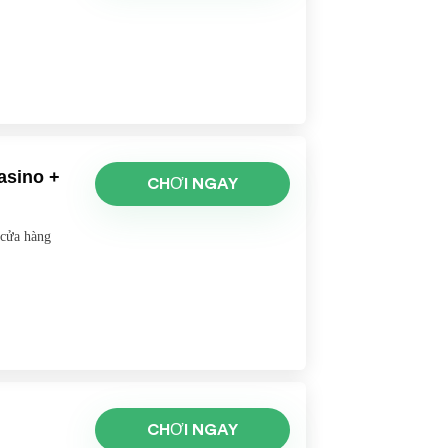
asino +
CHƠI NGAY
 cửa hàng
CHƠI NGAY