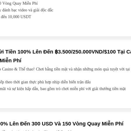
 Vòng Quay Miễn Phí
 đánh bạc video và giải độc đắc
n đến 10,000 USDT
i Tiền 100% Lên Đến ฿3.500/250.000VND/$100 Tại C
Miễn Phí
o Casino & Thể thao! Chơi bằng tiền mặt và nhận những món quà tuyệt vời tại
iếp theo thời gian thực phù hợp nhịp diễn biến trận đấu
ãi và sự kiện hấp dẫn, bao gồm trò chơi miễn phí với giải thưởng tiền mặt
0% Lên Đến 300 USD Và 150 Vòng Quay Miễn Phí