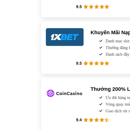
9.5
Khuyến Mãi Nạp
Danh mục slot
Thưởng đăng k
Danh sách đầy 
9.5
Thưởng 200% Lầ
Ưu đãi hàng t
Vòng quay miễ
Giao dịch rút 
9.4