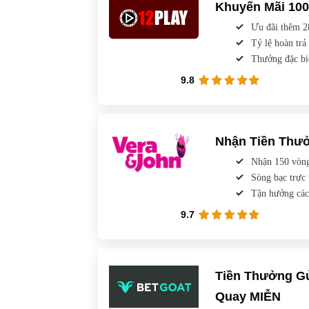
Khuyến Mãi 100
Ưu đãi thêm 
Tỷ lệ hoàn tr
Thưởng đặc bi
9.8
Nhận Tiền Thư
Nhận 150 vòng 
Sòng bạc trực 
Tận hưởng các 
9.7
Tiền Thưởng Gử
Quay MIỄN