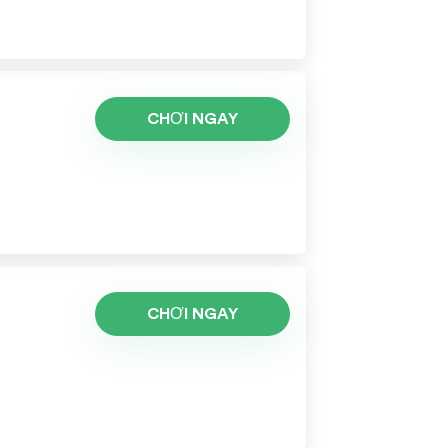
CHƠI NGAY
CHƠI NGAY