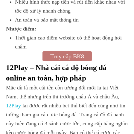
Nhiều hình thức nạp tiền và rút tiền khác nhau với
tốc độ xử lý nhanh chóng
An toàn và bảo mật thông tin
Nhược điểm:
Thời gian cao điểm website có thể hoạt động hơi
chậm
Truy cập BK8
12Play – Nhà cái cá độ bóng đá
online an toàn, hợp pháp
Mặc dù là một cái tên còn tương đối mới lạ tại Việt
Nam, thế nhưng trên thị trường châu Á và châu Âu,
12Play
lại được rất nhiều bet thủ biết đến cũng như tin
tưởng tham gia cá cược bóng đá. Trang cá độ đá banh
này hiện đang có 3 sảnh cược lớn, cung cấp hàng nghìn
kèo cược bóng đá mỗi ngày. Bạn có thể cá cược các