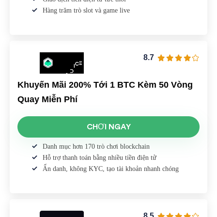
Hàng trăm trò slot và game live
8.7
Khuyến Mãi 200% Tới 1 BTC Kèm 50 Vòng
Quay Miễn Phí
CHƠI NGAY
Danh mục hơn 170 trò chơi blockchain
Hỗ trợ thanh toán bằng nhiều tiền điện tử
Ẩn danh, không KYC, tạo tài khoản nhanh chóng
8.5