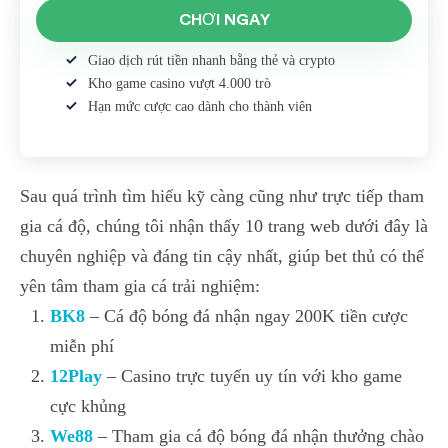
CHƠI NGAY
Giao dịch rút tiền nhanh bằng thẻ và crypto
Kho game casino vượt 4.000 trò
Hạn mức cược cao dành cho thành viên
Sau quá trình tìm hiểu kỹ càng cũng như trực tiếp tham
gia cá độ, chúng tôi nhận thấy 10 trang web dưới đây là
chuyên nghiệp và đáng tin cậy nhất, giúp bet thủ có thể
yên tâm tham gia cá trải nghiệm:
BK8
– Cá độ bóng đá nhận ngay 200K tiền cược
miễn phí
12Play
– Casino trực tuyến uy tín với kho game
cực khủng
We88
– Tham gia cá độ bóng đá nhận thưởng chào