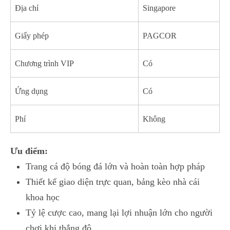
Địa chỉ
Singapore
Giấy phép
PAGCOR
Chương trình VIP
Có
Ứng dụng
Có
Phí
Không
Ưu điểm:
Trang cá độ bóng đá lớn và hoàn toàn hợp pháp
Thiết kế giao diện trực quan, bảng kèo nhà cái
khoa học
Tỷ lệ cược cao, mang lại lợi nhuận lớn cho người
chơi khi thắng độ