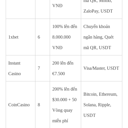
mã QR, Momo,
VNĐ
ZaloPay, USDT
100% lên đến
Chuyển khoản
1xbet
6
8.000.000
ngân hàng, Quét
VNĐ
mã QR, USDT
Instant
200 lên đến
7
Visa/Master, USDT
Casino
€7.500
200% lên đến
Bitcoin, Ethereum,
$30.000 + 50
CoinCasino
8
Solana, Ripple,
Vòng quay
USDT
miễn phí