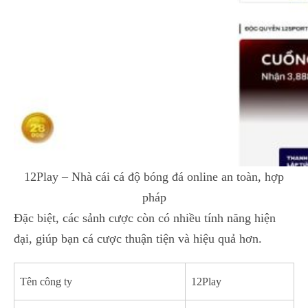
12Play – Nhà cái cá độ bóng đá online an toàn, hợp
pháp
Đặc biệt, các sảnh cược còn có nhiều tính năng hiện
đại, giúp bạn cá cược thuận tiện và hiệu quả hơn.
Tên công ty
12Play