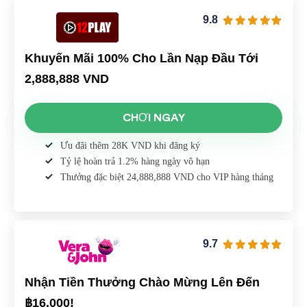
9.8
Khuyến Mãi 100% Cho Lần Nạp Đầu Tới
2,888,888 VND
CHƠI NGAY
Ưu đãi thêm 28K VND khi đăng ký
Tỷ lệ hoàn trả 1.2% hàng ngày vô hạn
Thưởng đặc biệt 24,888,888 VND cho VIP hàng tháng
9.7
Nhận Tiền Thưởng Chào Mừng Lên Đến
฿16.000!