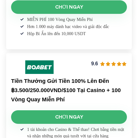
CHƠI NGAY
MIỄN PHÍ 100 Vòng Quay Miễn Phí
Hơn 1.000 máy đánh bạc video và giải độc đắc
Hộp Bí Ẩn lên đến 10,000 USDT
9.6
Tiền Thưởng Gửi Tiền 100% Lên Đến
฿3.500/250.000VND/$100 Tại Casino + 100
Vòng Quay Miễn Phí
CHƠI NGAY
1 tài khoản cho Casino & Thể thao! Chơi bằng tiền mặt
và nhận những món quà tuyệt vời tại cửa hàng