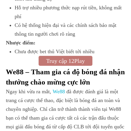
Hỗ trợ nhiều phương thức nạp rút tiền, không mất
phí
Có hệ thống hiện đại và các chính sách bảo mật
thông tin người chơi rõ ràng
Nhược điểm:
Chưa được bet thủ Việt biết tới nhiều
Truy cập 12Play
We88 – Tham gia cá độ bóng đá nhận
thưởng chào mừng cực lớn
Ngay khi vừa ra mắt,
We88
đã được đánh giá là một
trang cá cược thể thao, đặc biệt là bóng đá an toàn và
chuyên nghiệp. Chỉ cần trở thành thành viên tại We88
bạn có thể tham gia cá cược tất cả các trận đấu thuộc
mọi giải đấu bóng đá từ cấp độ CLB tới đội tuyển quốc