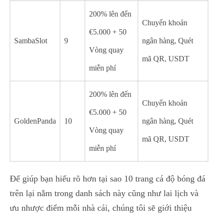
200% lên đến
Chuyển khoản
€5.000 + 50
SambaSlot
9
ngân hàng, Quét
Vòng quay
mã QR, USDT
miễn phí
200% lên đến
Chuyển khoản
€5.000 + 50
GoldenPanda
10
ngân hàng, Quét
Vòng quay
mã QR, USDT
miễn phí
Để giúp bạn hiểu rõ hơn tại sao 10 trang cá độ bóng đá
trên lại nằm trong danh sách này cũng như lai lịch và
ưu nhược điểm mỗi nhà cái, chúng tôi sẽ giới thiệu