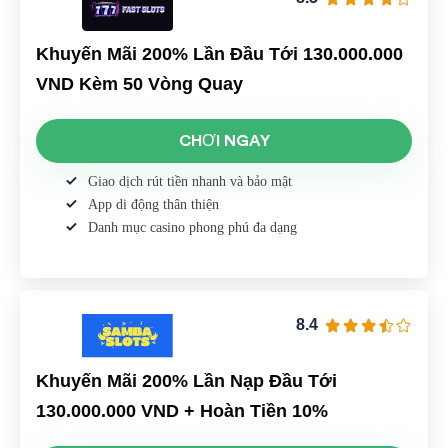
Khuyến Mãi 200% Lần Đầu Tới 130.000.000
VND Kèm 50 Vòng Quay
CHƠI NGAY
Giao dịch rút tiền nhanh và bảo mật
App di động thân thiện
Danh mục casino phong phú đa dạng
8.4
Khuyến Mãi 200% Lần Nạp Đầu Tới
130.000.000 VND + Hoàn Tiền 10%