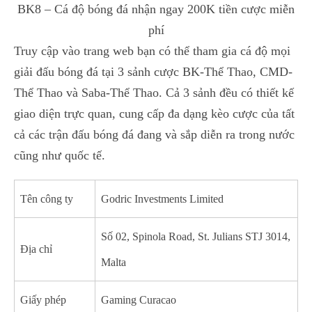
BK8 – Cá độ bóng đá nhận ngay 200K tiền cược miễn
phí
Truy cập vào trang web bạn có thể tham gia cá độ mọi
giải đấu bóng đá tại 3 sảnh cược BK-Thể Thao, CMD-
Thể Thao và Saba-Thể Thao. Cả 3 sảnh đều có thiết kế
giao diện trực quan, cung cấp đa dạng kèo cược của tất
cả các trận đấu bóng đá đang và sắp diễn ra trong nước
cũng như quốc tế.
Tên công ty
Godric Investments Limited
Số 02, Spinola Road, St. Julians STJ 3014,
Địa chỉ
Malta
Giấy phép
Gaming Curacao