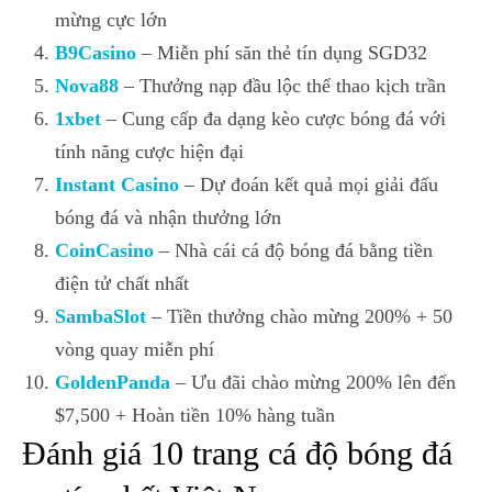
mừng cực lớn
B9Casino
– Miễn phí săn thẻ tín dụng SGD32
Nova88
– Thưởng nạp đầu lộc thể thao kịch trần
1xbet
– Cung cấp đa dạng kèo cược bóng đá với
tính năng cược hiện đại
Instant Casino
– Dự đoán kết quả mọi giải đấu
bóng đá và nhận thưởng lớn
CoinCasino
– Nhà cái cá độ bóng đá bằng tiền
điện tử chất nhất
SambaSlot
– Tiền thưởng chào mừng 200% + 50
vòng quay miễn phí
GoldenPanda
– Ưu đãi chào mừng 200% lên đến
$7,500 + Hoàn tiền 10% hàng tuần
Đánh giá 10 trang cá độ bóng đá