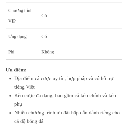
Chương trình
Có
VIP
Ứng dụng
Có
Phí
Không
Ưu điểm:
Địa điểm cá cược uy tín, hợp pháp và có hỗ trợ
tiếng Việt
Kèo cược đa dạng, bao gồm cả kèo chính và kèo
phụ
Nhiều chương trình ưu đãi hấp dẫn dành riêng cho
cá độ bóng đá