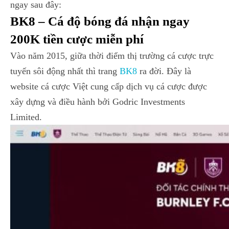
ngay sau đây:
BK8 – Cá độ bóng đá nhận ngay
200K tiền cược miễn phí
Vào năm 2015, giữa thời điểm thị trường cá cược trực
tuyến sôi động nhất thì trang
BK8
ra đời. Đây là
website cá cược Việt cung cấp dịch vụ cá cược được
xây dựng và điều hành bởi Godric Investments
Limited.