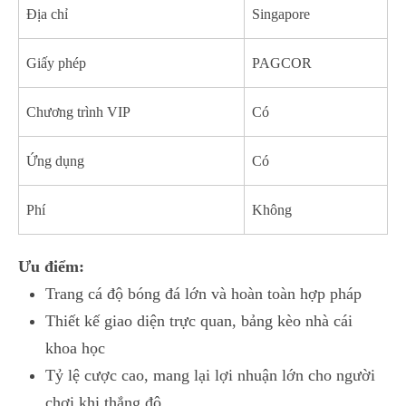
Địa chỉ
Singapore
Giấy phép
PAGCOR
Chương trình VIP
Có
Ứng dụng
Có
Phí
Không
Ưu điểm:
Trang cá độ bóng đá lớn và hoàn toàn hợp pháp
Thiết kế giao diện trực quan, bảng kèo nhà cái
khoa học
Tỷ lệ cược cao, mang lại lợi nhuận lớn cho người
chơi khi thắng độ