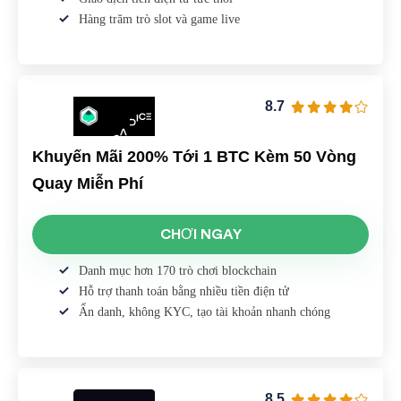
Hàng trăm trò slot và game live
8.7
Khuyến Mãi 200% Tới 1 BTC Kèm 50 Vòng
Quay Miễn Phí
CHƠI NGAY
Danh mục hơn 170 trò chơi blockchain
Hỗ trợ thanh toán bằng nhiều tiền điện tử
Ẩn danh, không KYC, tạo tài khoản nhanh chóng
8.5