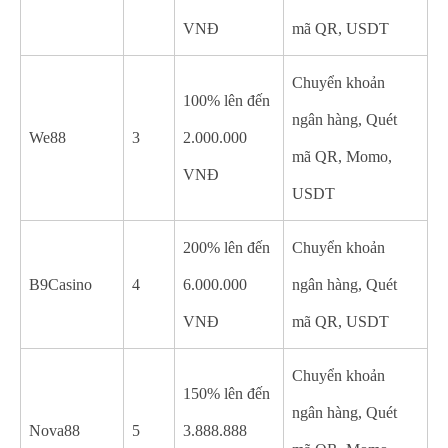
VNĐ
mã QR, USDT
Chuyển khoản
100% lên đến
ngân hàng, Quét
We88
3
2.000.000
mã QR, Momo,
VNĐ
USDT
200% lên đến
Chuyển khoản
B9Casino
4
6.000.000
ngân hàng, Quét
VNĐ
mã QR, USDT
Chuyển khoản
150% lên đến
ngân hàng, Quét
Nova88
5
3.888.888