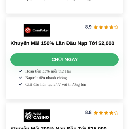
8.9
Khuyến Mãi 150% Lần Đầu Nạp Tới $2,000
CHƠI NGAY
Hoàn tiền 33% mỗi thứ Hai
Nạp/rút tiền nhanh chóng
Giải đấu liên tục 24/7 với thưởng lớn
8.8
Khuyến Mãi 200% Nạp Đầu Tới $25,000