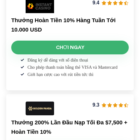
9.4
Thưởng Hoàn Tiền 10% Hàng Tuần Tới
10.000 USD
CHƠI NGAY
Đăng ký dễ dàng với số điện thoại
Cho phép thanh toán bằng thẻ VISA và Mastercard
Giới hạn cược cao với rút tiền tức thì
9.3
Thưởng 200% Lần Đầu Nạp Tối Đa $7,500 +
Hoàn Tiền 10%