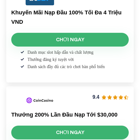
Khuyến Mãi Nạp Đầu 100% Tối Đa 4 Triệu
VND
CHƠI NGAY
Danh mục slot hấp dẫn và chất lượng
Thưởng đăng ký tuyệt vời
Danh sách đầy đủ các trò chơi bàn phổ biến
9.4
Thưởng 200% Lần Đầu Nạp Tới $30,000
CHƠI NGAY