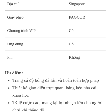
Địa chỉ
Singapore
Giấy phép
PAGCOR
Chương trình VIP
Có
Ứng dụng
Có
Phí
Không
Ưu điểm:
Trang cá độ bóng đá lớn và hoàn toàn hợp pháp
Thiết kế giao diện trực quan, bảng kèo nhà cái
khoa học
Tỷ lệ cược cao, mang lại lợi nhuận lớn cho người
chơi khi thắng độ