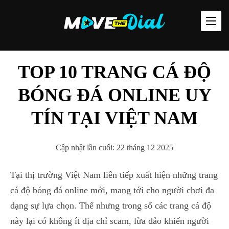
TOP 10 TRANG CÁ ĐỘ
BÓNG ĐÁ ONLINE UY
TÍN TẠI VIỆT NAM
Cập nhật lần cuối:
22 tháng 12 2025
Tại thị trường Việt Nam liên tiếp xuất hiện những trang
cá độ bóng đá online mới, mang tới cho người chơi đa
dạng sự lựa chọn. Thế nhưng trong số các trang cá độ
này lại có không ít địa chỉ scam, lừa đảo khiến người