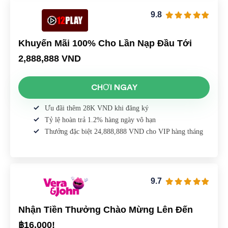
9.8
Khuyến Mãi 100% Cho Lần Nạp Đầu Tới
2,888,888 VND
CHƠI NGAY
Ưu đãi thêm 28K VND khi đăng ký
Tỷ lệ hoàn trả 1.2% hàng ngày vô hạn
Thưởng đặc biệt 24,888,888 VND cho VIP hàng tháng
9.7
Nhận Tiền Thưởng Chào Mừng Lên Đến
฿16.000!