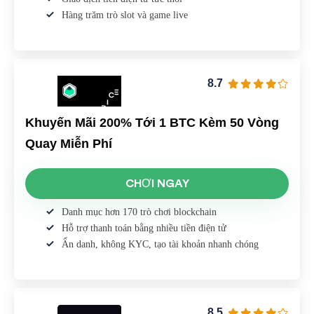
Hàng trăm trò slot và game live
8.7
Khuyến Mãi 200% Tới 1 BTC Kèm 50 Vòng
Quay Miễn Phí
CHƠI NGAY
Danh mục hơn 170 trò chơi blockchain
Hỗ trợ thanh toán bằng nhiều tiền điện tử
Ẩn danh, không KYC, tạo tài khoản nhanh chóng
8.5