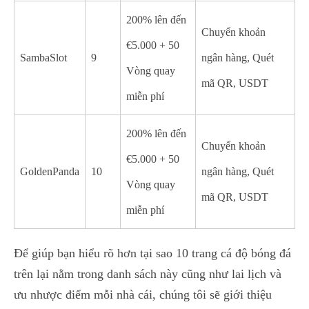
200% lên đến
Chuyển khoản
€5.000 + 50
SambaSlot
9
ngân hàng, Quét
Vòng quay
mã QR, USDT
miễn phí
200% lên đến
Chuyển khoản
€5.000 + 50
GoldenPanda
10
ngân hàng, Quét
Vòng quay
mã QR, USDT
miễn phí
Để giúp bạn hiểu rõ hơn tại sao 10 trang cá độ bóng đá
trên lại nằm trong danh sách này cũng như lai lịch và
ưu nhược điểm mỗi nhà cái, chúng tôi sẽ giới thiệu