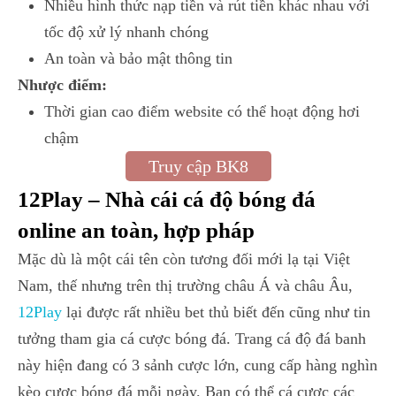
Nhiều hình thức nạp tiền và rút tiền khác nhau với
tốc độ xử lý nhanh chóng
An toàn và bảo mật thông tin
Nhược điểm:
Thời gian cao điểm website có thể hoạt động hơi
chậm
Truy cập BK8
12Play – Nhà cái cá độ bóng đá
online an toàn, hợp pháp
Mặc dù là một cái tên còn tương đối mới lạ tại Việt
Nam, thế nhưng trên thị trường châu Á và châu Âu,
12Play
lại được rất nhiều bet thủ biết đến cũng như tin
tưởng tham gia cá cược bóng đá. Trang cá độ đá banh
này hiện đang có 3 sảnh cược lớn, cung cấp hàng nghìn
kèo cược bóng đá mỗi ngày. Bạn có thể cá cược các