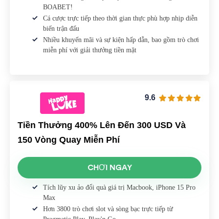
BOABET!
Cá cược trực tiếp theo thời gian thực phù hợp nhịp diễn
biến trận đấu
Nhiều khuyến mãi và sự kiện hấp dẫn, bao gồm trò chơi
miễn phí với giải thưởng tiền mặt
9.6
Tiền Thưởng 400% Lên Đến 300 USD Và
150 Vòng Quay Miễn Phí
CHƠI NGAY
Tích lũy xu ảo đổi quà giá trị Macbook, iPhone 15 Pro
Max
Hơn 3800 trò chơi slot và sòng bạc trực tiếp từ