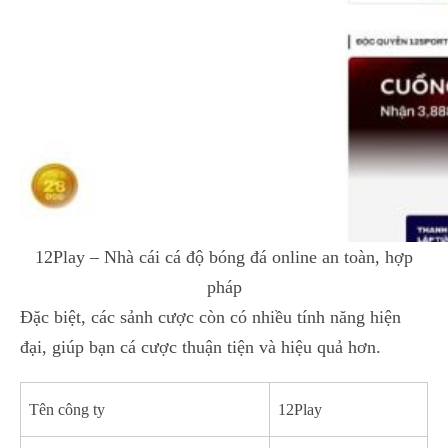
12Play – Nhà cái cá độ bóng đá online an toàn, hợp
pháp
Đặc biệt, các sảnh cược còn có nhiều tính năng hiện
đại, giúp bạn cá cược thuận tiện và hiệu quả hơn.
Tên công ty
12Play