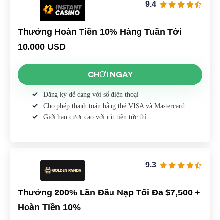
9.4
Thưởng Hoàn Tiền 10% Hàng Tuần Tới
10.000 USD
CHƠI NGAY
Đăng ký dễ dàng với số điện thoại
Cho phép thanh toán bằng thẻ VISA và Mastercard
Giới hạn cược cao với rút tiền tức thì
9.3
Thưởng 200% Lần Đầu Nạp Tối Đa $7,500 +
Hoàn Tiền 10%