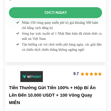
CHƠI NGAY
Nhận 150 vòng quay miễn phí trị giá khoảng 500 baht
chỉ bằng cách đăng ký
Sòng bạc trực tuyến số 1 Nhật Bản hiện đã chính thức ra
mắt tại Việt Nam
Tận hưởng các trò chơi miễn phí hàng ngày, các giải đấu
và chiến dịch chiến thắng không ngừng nghỉ
9.7
Tiền Thưởng Gửi Tiền 100% + Hộp Bí Ẩn
Lên Đến 10.000 USDT + 100 Vòng Quay
MIỄN