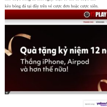
kèo bóng đá tại đây trên vé cược đơn hoặc cược xiên.