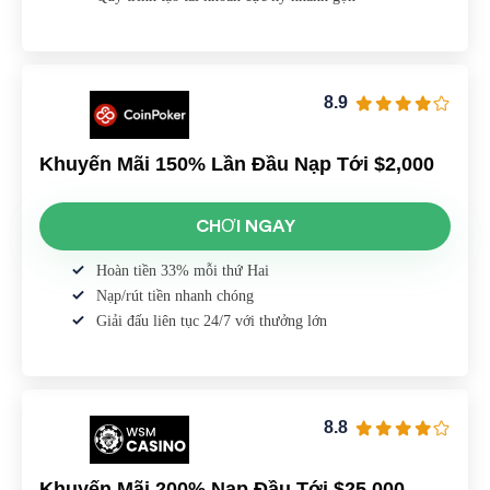
8.9
Khuyến Mãi 150% Lần Đầu Nạp Tới $2,000
CHƠI NGAY
Hoàn tiền 33% mỗi thứ Hai
Nạp/rút tiền nhanh chóng
Giải đấu liên tục 24/7 với thưởng lớn
8.8
Khuyến Mãi 200% Nạp Đầu Tới $25,000