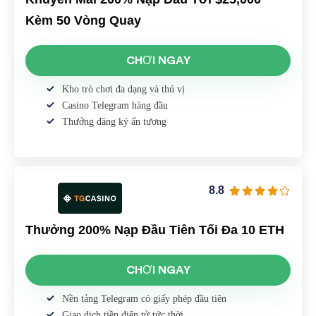
Kèm 50 Vòng Quay
CHƠI NGAY
Kho trò chơi đa dạng và thú vị
Casino Telegram hàng đầu
Thưởng đăng ký ấn tượng
8.8
Thưởng 200% Nạp Đầu Tiên Tối Đa 10 ETH
CHƠI NGAY
Nền tảng Telegram có giấy phép đầu tiên
Giao dịch tiền điện tử tức thời