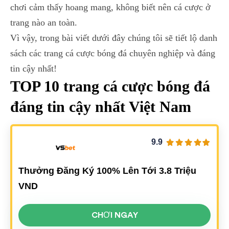
chơi cảm thấy hoang mang, không biết nên cá cược ở
trang nào an toàn.
Vì vậy, trong bài viết dưới đây chúng tôi sẽ tiết lộ danh
sách các trang cá cược bóng đá chuyên nghiệp và đáng
tin cậy nhất!
TOP 10 trang cá
cược
bóng đá
đáng tin cậy nhất Việt Nam
9.9
Thưởng Đăng Ký 100% Lên Tới 3.8 Triệu
VND
CHƠI NGAY