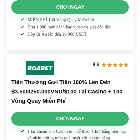
CHƠI NGAY
MIỄN PHÍ 100 Vòng Quay Miễn Phí
Hơn 1.000 máy đánh bạc video và giải độc đắc
Hộp Bí Ẩn lên đến 10,000 USDT
9.6
Tiền Thưởng Gửi Tiền 100% Lên Đến
฿3.500/250.000VND/$100 Tại Casino + 100
Vòng Quay Miễn Phí
CHƠI NGAY
1 tài khoản cho Casino & Thể thao! Chơi bằng tiền mặt
và nhận những món quà tuyệt vời tại cửa hàng