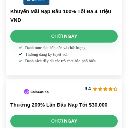
Khuyến Mãi Nạp Đầu 100% Tối Đa 4 Triệu
VND
CHƠI NGAY
Danh mục slot hấp dẫn và chất lượng
Thưởng đăng ký tuyệt vời
Danh sách đầy đủ các trò chơi bàn phổ biến
9.4
Thưởng 200% Lần Đầu Nạp Tới $30,000
CHƠI NGAY