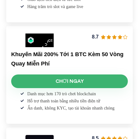
Hàng trăm trò slot và game live
8.7
Khuyến Mãi 200% Tới 1 BTC Kèm 50 Vòng
Quay Miễn Phí
CHƠI NGAY
Danh mục hơn 170 trò chơi blockchain
Hỗ trợ thanh toán bằng nhiều tiền điện tử
Ẩn danh, không KYC, tạo tài khoản nhanh chóng
8.5