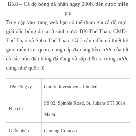
BK8 – Cá độ bóng đá nhận ngay 200K tiền cược miễn
phí
Truy cập vào trang web bạn có thể tham gia cá độ mọi
giải đấu bóng đá tại 3 sảnh cược BK-Thể Thao, CMD-
Thể Thao và Saba-Thể Thao. Cả 3 sảnh đều có thiết kế
giao diện trực quan, cung cấp đa dạng kèo cược của tất
cả các trận đấu bóng đá đang và sắp diễn ra trong nước
cũng như quốc tế.
Tên công ty
Godric Investments Limited
Số 02, Spinola Road, St. Julians STJ 3014,
Địa chỉ
Malta
Giấy phép
Gaming Curacao