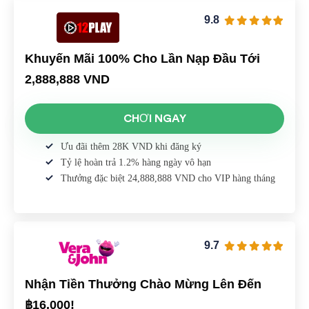
9.8
Khuyến Mãi 100% Cho Lần Nạp Đầu Tới
2,888,888 VND
CHƠI NGAY
Ưu đãi thêm 28K VND khi đăng ký
Tỷ lệ hoàn trả 1.2% hàng ngày vô hạn
Thưởng đặc biệt 24,888,888 VND cho VIP hàng tháng
9.7
Nhận Tiền Thưởng Chào Mừng Lên Đến
฿16.000!