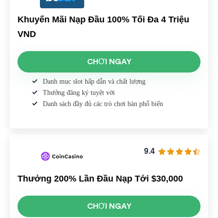
Khuyến Mãi Nạp Đầu 100% Tối Đa 4 Triệu
VND
CHƠI NGAY
Danh mục slot hấp dẫn và chất lượng
Thưởng đăng ký tuyệt vời
Danh sách đầy đủ các trò chơi bàn phổ biến
9.4
Thưởng 200% Lần Đầu Nạp Tới $30,000
CHƠI NGAY