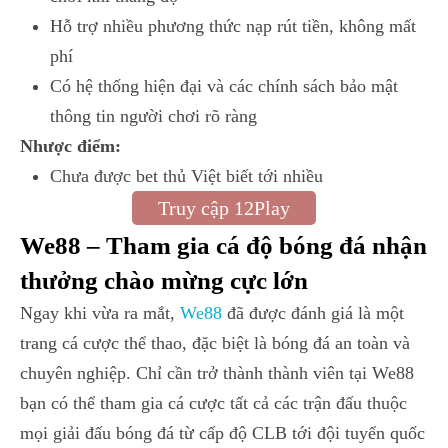
Hỗ trợ nhiều phương thức nạp rút tiền, không mất
phí
Có hệ thống hiện đại và các chính sách bảo mật
thông tin người chơi rõ ràng
Nhược điểm:
Chưa được bet thủ Việt biết tới nhiều
Truy cập 12Play
We88 – Tham gia cá độ bóng đá nhận
thưởng chào mừng cực lớn
Ngay khi vừa ra mắt,
We88
đã được đánh giá là một
trang cá cược thể thao, đặc biệt là bóng đá an toàn và
chuyên nghiệp. Chỉ cần trở thành thành viên tại We88
bạn có thể tham gia cá cược tất cả các trận đấu thuộc
mọi giải đấu bóng đá từ cấp độ CLB tới đội tuyển quốc