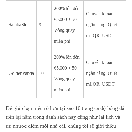
200% lên đến
Chuyển khoản
€5.000 + 50
SambaSlot
9
ngân hàng, Quét
Vòng quay
mã QR, USDT
miễn phí
200% lên đến
Chuyển khoản
€5.000 + 50
GoldenPanda
10
ngân hàng, Quét
Vòng quay
mã QR, USDT
miễn phí
Để giúp bạn hiểu rõ hơn tại sao 10 trang cá độ bóng đá
trên lại nằm trong danh sách này cũng như lai lịch và
ưu nhược điểm mỗi nhà cái, chúng tôi sẽ giới thiệu