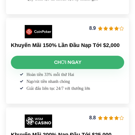
8.9
Khuyến Mãi 150% Lần Đầu Nạp Tới $2,000
CHƠI NGAY
Hoàn tiền 33% mỗi thứ Hai
Nạp/rút tiền nhanh chóng
Giải đấu liên tục 24/7 với thưởng lớn
8.8
Khuyến Mãi 200% Nạp Đầu Tới $25,000