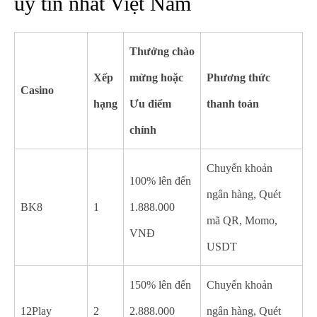
uy tín nhất Việt Nam
Thưởng chào
Xếp
mừng hoặc
Phương thức
Casino
hạng
Ưu điểm
thanh toán
chính
Chuyển khoản
100% lên đến
ngân hàng, Quét
BK8
1
1.888.000
mã QR, Momo,
VNĐ
USDT
150% lên đến
Chuyển khoản
12Play
2
2.888.000
ngân hàng, Quét