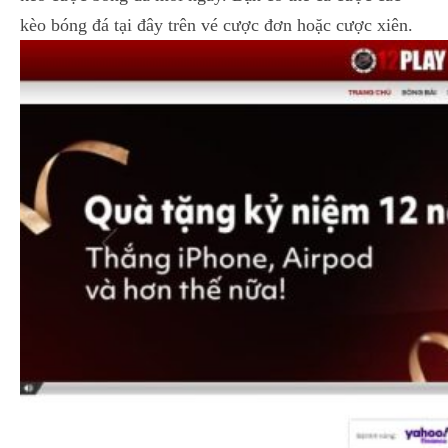
kèo bóng đá tại đây trên vé cược đơn hoặc cược xiên.