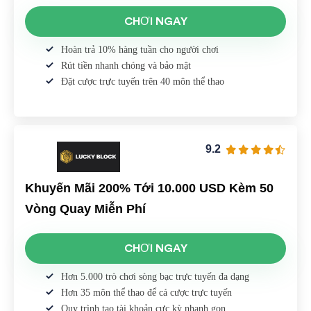
CHƠI NGAY
Hoàn trả 10% hàng tuần cho người chơi
Rút tiền nhanh chóng và bảo mật
Đặt cược trực tuyến trên 40 môn thể thao
9.2
Khuyến Mãi 200% Tới 10.000 USD Kèm 50
Vòng Quay Miễn Phí
CHƠI NGAY
Hơn 5.000 trò chơi sòng bạc trực tuyến đa dạng
Hơn 35 môn thể thao để cá cược trực tuyến
Quy trình tạo tài khoản cực kỳ nhanh gọn