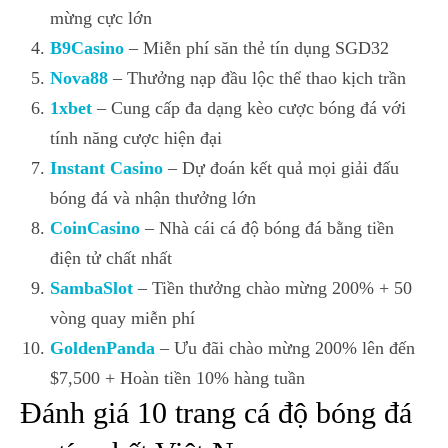
mừng cực lớn
B9Casino
– Miễn phí săn thẻ tín dụng SGD32
Nova88
– Thưởng nạp đầu lộc thể thao kịch trần
1xbet
– Cung cấp đa dạng kèo cược bóng đá với
tính năng cược hiện đại
Instant Casino
– Dự đoán kết quả mọi giải đấu
bóng đá và nhận thưởng lớn
CoinCasino
– Nhà cái cá độ bóng đá bằng tiền
điện tử chất nhất
SambaSlot
– Tiền thưởng chào mừng 200% + 50
vòng quay miễn phí
GoldenPanda
– Ưu đãi chào mừng 200% lên đến
$7,500 + Hoàn tiền 10% hàng tuần
Đánh giá 10 trang cá độ bóng đá