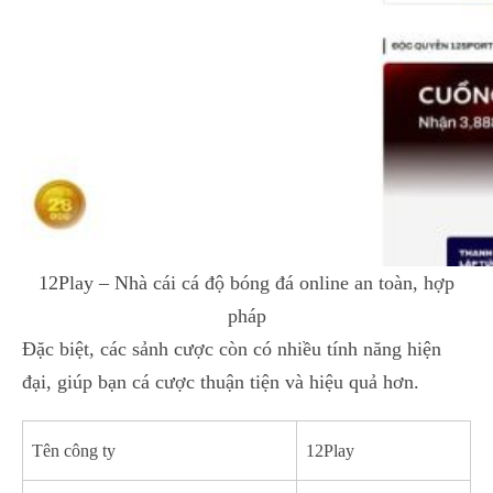
12Play – Nhà cái cá độ bóng đá online an toàn, hợp
pháp
Đặc biệt, các sảnh cược còn có nhiều tính năng hiện
đại, giúp bạn cá cược thuận tiện và hiệu quả hơn.
Tên công ty
12Play