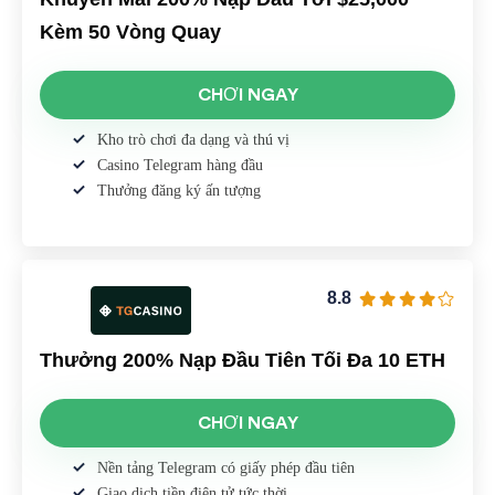
Kèm 50 Vòng Quay
CHƠI NGAY
Kho trò chơi đa dạng và thú vị
Casino Telegram hàng đầu
Thưởng đăng ký ấn tượng
8.8
Thưởng 200% Nạp Đầu Tiên Tối Đa 10 ETH
CHƠI NGAY
Nền tảng Telegram có giấy phép đầu tiên
Giao dịch tiền điện tử tức thời