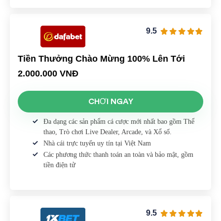
9.5
Tiền Thưởng Chào Mừng 100% Lên Tới
2.000.000 VNĐ
CHƠI NGAY
Đa dạng các sản phẩm cá cược mới nhất bao gồm Thể
thao, Trò chơi Live Dealer, Arcade, và Xổ số.
Nhà cái trực tuyến uy tín tại Việt Nam
Các phương thức thanh toán an toàn và bảo mật, gồm
tiền điện tử
9.5