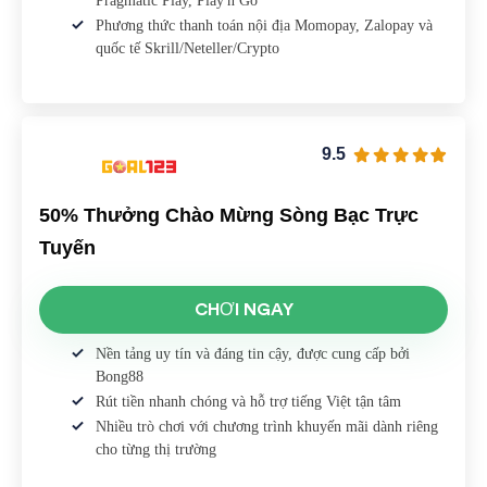
Pragmatic Play, Play'n Go
Phương thức thanh toán nội địa Momopay, Zalopay và
quốc tế Skrill/Neteller/Crypto
9.5
50% Thưởng Chào Mừng Sòng Bạc Trực
Tuyến
CHƠI NGAY
Nền tảng uy tín và đáng tin cậy, được cung cấp bởi
Bong88
Rút tiền nhanh chóng và hỗ trợ tiếng Việt tận tâm
Nhiều trò chơi với chương trình khuyến mãi dành riêng
cho từng thị trường