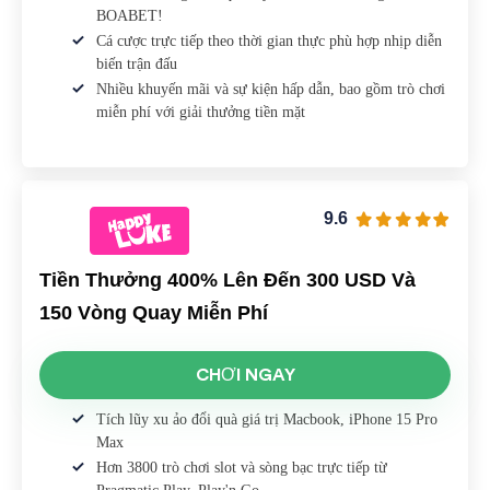
BOABET!
Cá cược trực tiếp theo thời gian thực phù hợp nhịp diễn
biến trận đấu
Nhiều khuyến mãi và sự kiện hấp dẫn, bao gồm trò chơi
miễn phí với giải thưởng tiền mặt
9.6
Tiền Thưởng 400% Lên Đến 300 USD Và
150 Vòng Quay Miễn Phí
CHƠI NGAY
Tích lũy xu ảo đổi quà giá trị Macbook, iPhone 15 Pro
Max
Hơn 3800 trò chơi slot và sòng bạc trực tiếp từ