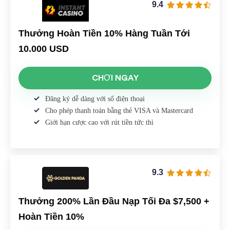
9.4
Thưởng Hoàn Tiền 10% Hàng Tuần Tới
10.000 USD
CHƠI NGAY
Đăng ký dễ dàng với số điện thoại
Cho phép thanh toán bằng thẻ VISA và Mastercard
Giới hạn cược cao với rút tiền tức thì
9.3
Thưởng 200% Lần Đầu Nạp Tối Đa $7,500 +
Hoàn Tiền 10%