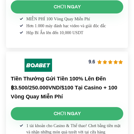
CHƠI NGAY
MIỄN PHÍ 100 Vòng Quay Miễn Phí
Hơn 1.000 máy đánh bạc video và giải độc đắc
Hộp Bí Ẩn lên đến 10,000 USDT
9.6
Tiền Thưởng Gửi Tiền 100% Lên Đến
฿3.500/250.000VND/$100 Tại Casino + 100
Vòng Quay Miễn Phí
CHƠI NGAY
1 tài khoản cho Casino & Thể thao! Chơi bằng tiền mặt
và nhận những món quà tuyệt vời tại cửa hàng