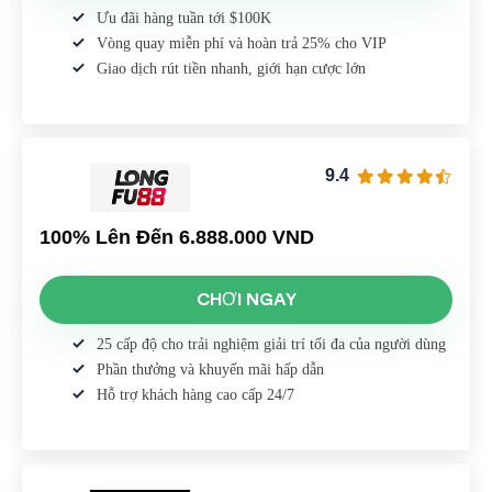
Ưu đãi hàng tuần tới $100K
Vòng quay miễn phí và hoàn trả 25% cho VIP
Giao dịch rút tiền nhanh, giới hạn cược lớn
9.4
100% Lên Đến 6.888.000 VND
CHƠI NGAY
25 cấp độ cho trải nghiệm giải trí tối đa của người dùng
Phần thưởng và khuyến mãi hấp dẫn
Hỗ trợ khách hàng cao cấp 24/7