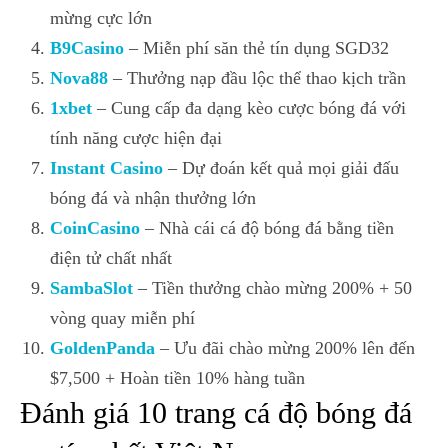
mừng cực lớn
B9Casino
– Miễn phí săn thẻ tín dụng SGD32
Nova88
– Thưởng nạp đầu lộc thể thao kịch trần
1xbet
– Cung cấp đa dạng kèo cược bóng đá với
tính năng cược hiện đại
Instant Casino
– Dự đoán kết quả mọi giải đấu
bóng đá và nhận thưởng lớn
CoinCasino
– Nhà cái cá độ bóng đá bằng tiền
điện tử chất nhất
SambaSlot
– Tiền thưởng chào mừng 200% + 50
vòng quay miễn phí
GoldenPanda
– Ưu đãi chào mừng 200% lên đến
$7,500 + Hoàn tiền 10% hàng tuần
Đánh giá 10 trang cá độ bóng đá