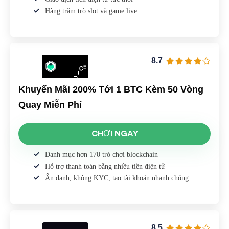
Hàng trăm trò slot và game live
8.7
Khuyến Mãi 200% Tới 1 BTC Kèm 50 Vòng
Quay Miễn Phí
CHƠI NGAY
Danh mục hơn 170 trò chơi blockchain
Hỗ trợ thanh toán bằng nhiều tiền điện tử
Ẩn danh, không KYC, tạo tài khoản nhanh chóng
8.5