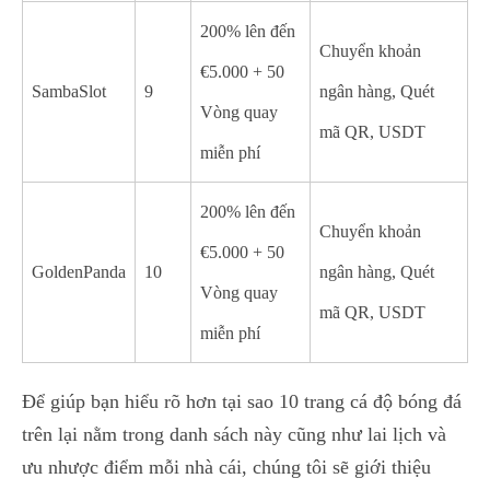
200% lên đến
Chuyển khoản
€5.000 + 50
SambaSlot
9
ngân hàng, Quét
Vòng quay
mã QR, USDT
miễn phí
200% lên đến
Chuyển khoản
€5.000 + 50
GoldenPanda
10
ngân hàng, Quét
Vòng quay
mã QR, USDT
miễn phí
Để giúp bạn hiểu rõ hơn tại sao 10 trang cá độ bóng đá
trên lại nằm trong danh sách này cũng như lai lịch và
ưu nhược điểm mỗi nhà cái, chúng tôi sẽ giới thiệu