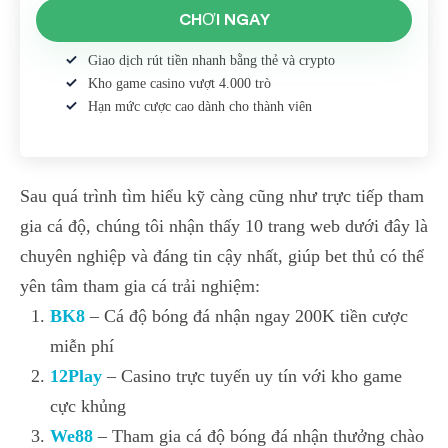
CHƠI NGAY
Giao dịch rút tiền nhanh bằng thẻ và crypto
Kho game casino vượt 4.000 trò
Hạn mức cược cao dành cho thành viên
Sau quá trình tìm hiểu kỹ càng cũng như trực tiếp tham
gia cá độ, chúng tôi nhận thấy 10 trang web dưới đây là
chuyên nghiệp và đáng tin cậy nhất, giúp bet thủ có thể
yên tâm tham gia cá trải nghiệm:
BK8
– Cá độ bóng đá nhận ngay 200K tiền cược
miễn phí
12Play
– Casino trực tuyến uy tín với kho game
cực khủng
We88
– Tham gia cá độ bóng đá nhận thưởng chào