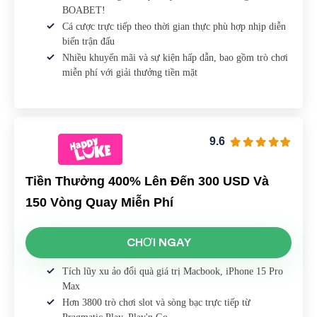
BOABET!
Cá cược trực tiếp theo thời gian thực phù hợp nhịp diễn
biến trận đấu
Nhiều khuyến mãi và sự kiện hấp dẫn, bao gồm trò chơi
miễn phí với giải thưởng tiền mặt
9.6
Tiền Thưởng 400% Lên Đến 300 USD Và
150 Vòng Quay Miễn Phí
CHƠI NGAY
Tích lũy xu ảo đổi quà giá trị Macbook, iPhone 15 Pro
Max
Hơn 3800 trò chơi slot và sòng bạc trực tiếp từ