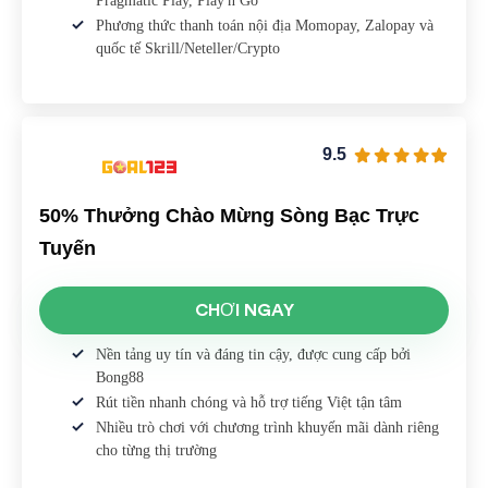
Pragmatic Play, Play'n Go
Phương thức thanh toán nội địa Momopay, Zalopay và
quốc tế Skrill/Neteller/Crypto
9.5
50% Thưởng Chào Mừng Sòng Bạc Trực
Tuyến
CHƠI NGAY
Nền tảng uy tín và đáng tin cậy, được cung cấp bởi
Bong88
Rút tiền nhanh chóng và hỗ trợ tiếng Việt tận tâm
Nhiều trò chơi với chương trình khuyến mãi dành riêng
cho từng thị trường