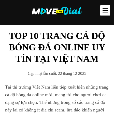
TOP 10 TRANG CÁ ĐỘ
BÓNG ĐÁ ONLINE UY
TÍN TẠI VIỆT NAM
Cập nhật lần cuối:
22 tháng 12 2025
Tại thị trường Việt Nam liên tiếp xuất hiện những trang
cá độ bóng đá online mới, mang tới cho người chơi đa
dạng sự lựa chọn. Thế nhưng trong số các trang cá độ
này lại có không ít địa chỉ scam, lừa đảo khiến người