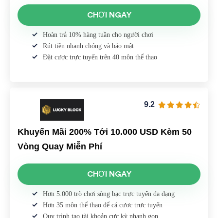
CHƠI NGAY
Hoàn trả 10% hàng tuần cho người chơi
Rút tiền nhanh chóng và bảo mật
Đặt cược trực tuyến trên 40 môn thể thao
9.2
Khuyến Mãi 200% Tới 10.000 USD Kèm 50
Vòng Quay Miễn Phí
CHƠI NGAY
Hơn 5.000 trò chơi sòng bạc trực tuyến đa dạng
Hơn 35 môn thể thao để cá cược trực tuyến
Quy trình tạo tài khoản cực kỳ nhanh gọn