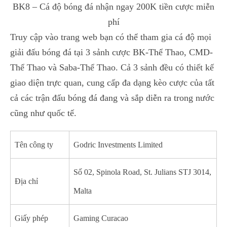
BK8 – Cá độ bóng đá nhận ngay 200K tiền cược miễn
phí
Truy cập vào trang web bạn có thể tham gia cá độ mọi
giải đấu bóng đá tại 3 sảnh cược BK-Thể Thao, CMD-
Thể Thao và Saba-Thể Thao. Cả 3 sảnh đều có thiết kế
giao diện trực quan, cung cấp đa dạng kèo cược của tất
cả các trận đấu bóng đá đang và sắp diễn ra trong nước
cũng như quốc tế.
Tên công ty
Godric Investments Limited
Số 02, Spinola Road, St. Julians STJ 3014,
Địa chỉ
Malta
Giấy phép
Gaming Curacao