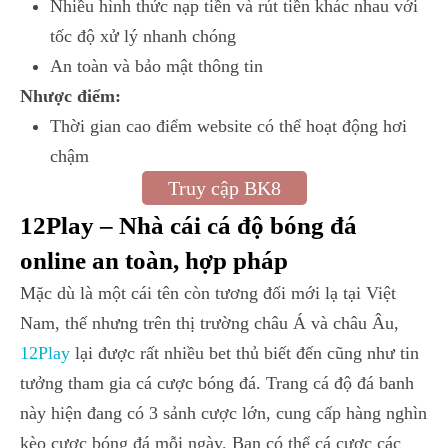
Nhiều hình thức nạp tiền và rút tiền khác nhau với
tốc độ xử lý nhanh chóng
An toàn và bảo mật thông tin
Nhược điểm:
Thời gian cao điểm website có thể hoạt động hơi
chậm
Truy cập BK8
12Play – Nhà cái cá độ bóng đá
online an toàn, hợp pháp
Mặc dù là một cái tên còn tương đối mới lạ tại Việt
Nam, thế nhưng trên thị trường châu Á và châu Âu,
12Play
lại được rất nhiều bet thủ biết đến cũng như tin
tưởng tham gia cá cược bóng đá. Trang cá độ đá banh
này hiện đang có 3 sảnh cược lớn, cung cấp hàng nghìn
kèo cược bóng đá mỗi ngày. Bạn có thể cá cược các