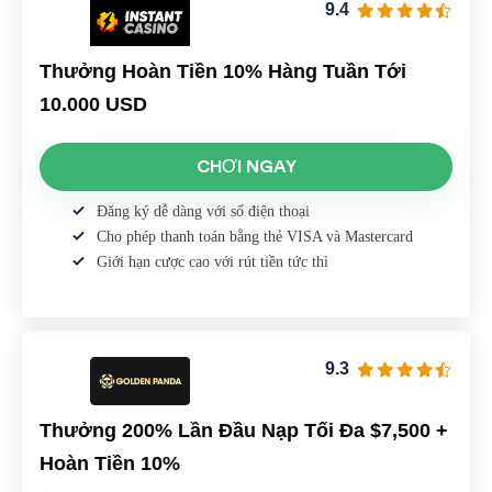
9.4
Thưởng Hoàn Tiền 10% Hàng Tuần Tới
10.000 USD
CHƠI NGAY
Đăng ký dễ dàng với số điện thoại
Cho phép thanh toán bằng thẻ VISA và Mastercard
Giới hạn cược cao với rút tiền tức thì
9.3
Thưởng 200% Lần Đầu Nạp Tối Đa $7,500 +
Hoàn Tiền 10%