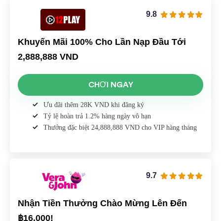
9.8
Khuyến Mãi 100% Cho Lần Nạp Đầu Tới
2,888,888 VND
CHƠI NGAY
Ưu đãi thêm 28K VND khi đăng ký
Tỷ lệ hoàn trả 1.2% hàng ngày vô hạn
Thưởng đặc biệt 24,888,888 VND cho VIP hàng tháng
9.7
Nhận Tiền Thưởng Chào Mừng Lên Đến
฿16.000!