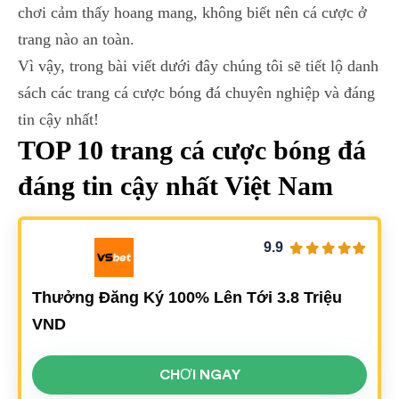
chơi cảm thấy hoang mang, không biết nên cá cược ở
trang nào an toàn.
Vì vậy, trong bài viết dưới đây chúng tôi sẽ tiết lộ danh
sách các trang cá cược bóng đá chuyên nghiệp và đáng
tin cậy nhất!
TOP 10 trang cá
cược
bóng đá
đáng tin cậy nhất Việt Nam
9.9
Thưởng Đăng Ký 100% Lên Tới 3.8 Triệu
VND
CHƠI NGAY