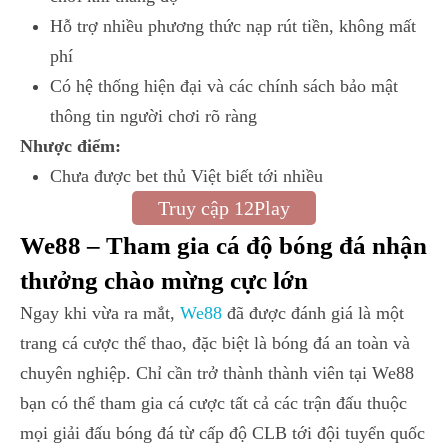
Hỗ trợ nhiều phương thức nạp rút tiền, không mất
phí
Có hệ thống hiện đại và các chính sách bảo mật
thông tin người chơi rõ ràng
Nhược điểm:
Chưa được bet thủ Việt biết tới nhiều
Truy cập 12Play
We88 – Tham gia cá độ bóng đá nhận
thưởng chào mừng cực lớn
Ngay khi vừa ra mắt,
We88
đã được đánh giá là một
trang cá cược thể thao, đặc biệt là bóng đá an toàn và
chuyên nghiệp. Chỉ cần trở thành thành viên tại We88
bạn có thể tham gia cá cược tất cả các trận đấu thuộc
mọi giải đấu bóng đá từ cấp độ CLB tới đội tuyển quốc