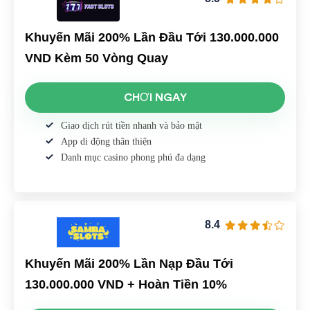
Khuyến Mãi 200% Lần Đầu Tới 130.000.000
VND Kèm 50 Vòng Quay
CHƠI NGAY
Giao dịch rút tiền nhanh và bảo mật
App di động thân thiện
Danh mục casino phong phú đa dạng
8.4
Khuyến Mãi 200% Lần Nạp Đầu Tới
130.000.000 VND + Hoàn Tiền 10%