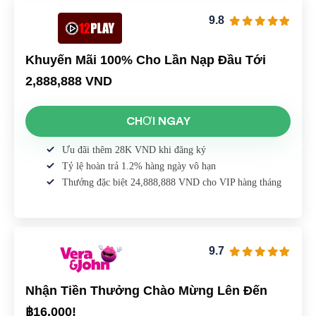
9.8
Khuyến Mãi 100% Cho Lần Nạp Đầu Tới
2,888,888 VND
CHƠI NGAY
Ưu đãi thêm 28K VND khi đăng ký
Tỷ lệ hoàn trả 1.2% hàng ngày vô hạn
Thưởng đặc biệt 24,888,888 VND cho VIP hàng tháng
9.7
Nhận Tiền Thưởng Chào Mừng Lên Đến
฿16.000!