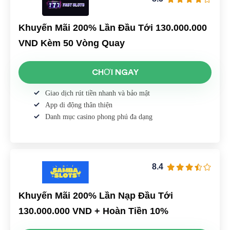
Khuyến Mãi 200% Lần Đầu Tới 130.000.000
VND Kèm 50 Vòng Quay
CHƠI NGAY
Giao dịch rút tiền nhanh và bảo mật
App di động thân thiện
Danh mục casino phong phú đa dạng
8.4
Khuyến Mãi 200% Lần Nạp Đầu Tới
130.000.000 VND + Hoàn Tiền 10%