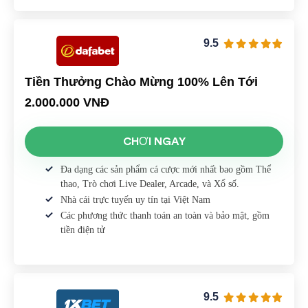
9.5
Tiền Thưởng Chào Mừng 100% Lên Tới
2.000.000 VNĐ
CHƠI NGAY
Đa dạng các sản phẩm cá cược mới nhất bao gồm Thể
thao, Trò chơi Live Dealer, Arcade, và Xổ số.
Nhà cái trực tuyến uy tín tại Việt Nam
Các phương thức thanh toán an toàn và bảo mật, gồm
tiền điện tử
9.5