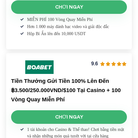
CHƠI NGAY
MIỄN PHÍ 100 Vòng Quay Miễn Phí
Hơn 1.000 máy đánh bạc video và giải độc đắc
Hộp Bí Ẩn lên đến 10,000 USDT
9.6
Tiền Thưởng Gửi Tiền 100% Lên Đến
฿3.500/250.000VND/$100 Tại Casino + 100
Vòng Quay Miễn Phí
CHƠI NGAY
1 tài khoản cho Casino & Thể thao! Chơi bằng tiền mặt
và nhận những món quà tuyệt vời tại cửa hàng