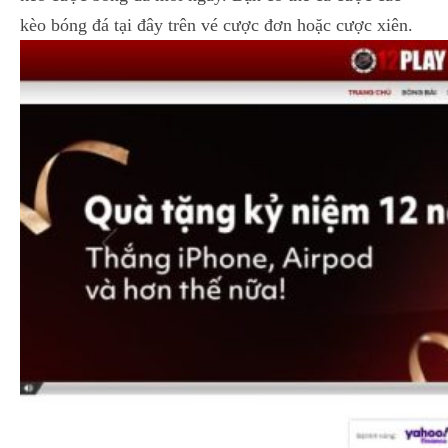
kèo bóng đá tại đây trên vé cược đơn hoặc cược xiên.