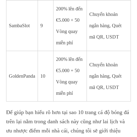
200% lên đến
Chuyển khoản
€5.000 + 50
SambaSlot
9
ngân hàng, Quét
Vòng quay
mã QR, USDT
miễn phí
200% lên đến
Chuyển khoản
€5.000 + 50
GoldenPanda
10
ngân hàng, Quét
Vòng quay
mã QR, USDT
miễn phí
Để giúp bạn hiểu rõ hơn tại sao 10 trang cá độ bóng đá
trên lại nằm trong danh sách này cũng như lai lịch và
ưu nhược điểm mỗi nhà cái, chúng tôi sẽ giới thiệu