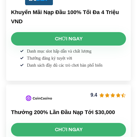
Khuyến Mãi Nạp Đầu 100% Tối Đa 4 Triệu
VND
CHƠI NGAY
Danh mục slot hấp dẫn và chất lượng
Thưởng đăng ký tuyệt vời
Danh sách đầy đủ các trò chơi bàn phổ biến
9.4
Thưởng 200% Lần Đầu Nạp Tới $30,000
CHƠI NGAY