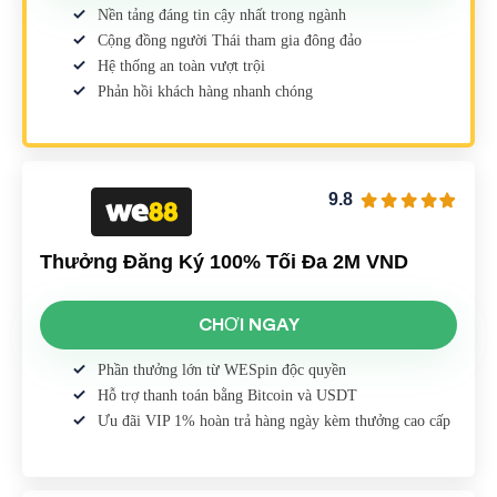
Nền tảng đáng tin cậy nhất trong ngành
Cộng đồng người Thái tham gia đông đảo
Hệ thống an toàn vượt trội
Phản hồi khách hàng nhanh chóng
9.8
Thưởng Đăng Ký 100% Tối Đa 2M VND
CHƠI NGAY
Phần thưởng lớn từ WESpin độc quyền
Hỗ trợ thanh toán bằng Bitcoin và USDT
Ưu đãi VIP 1% hoàn trả hàng ngày kèm thưởng cao cấp