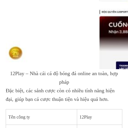
12Play – Nhà cái cá độ bóng đá online an toàn, hợp
pháp
Đặc biệt, các sảnh cược còn có nhiều tính năng hiện
đại, giúp bạn cá cược thuận tiện và hiệu quả hơn.
Tên công ty
12Play