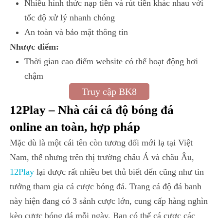
Nhiều hình thức nạp tiền và rút tiền khác nhau với
tốc độ xử lý nhanh chóng
An toàn và bảo mật thông tin
Nhược điểm:
Thời gian cao điểm website có thể hoạt động hơi
chậm
Truy cập BK8
12Play – Nhà cái cá độ bóng đá
online an toàn, hợp pháp
Mặc dù là một cái tên còn tương đối mới lạ tại Việt
Nam, thế nhưng trên thị trường châu Á và châu Âu,
12Play
lại được rất nhiều bet thủ biết đến cũng như tin
tưởng tham gia cá cược bóng đá. Trang cá độ đá banh
này hiện đang có 3 sảnh cược lớn, cung cấp hàng nghìn
kèo cược bóng đá mỗi ngày. Bạn có thể cá cược các