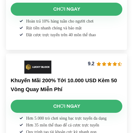
CHƠI NGAY
Hoàn trả 10% hàng tuần cho người chơi
Rút tiền nhanh chóng và bảo mật
Đặt cược trực tuyến trên 40 môn thể thao
9.2
Khuyến Mãi 200% Tới 10.000 USD Kèm 50
Vòng Quay Miễn Phí
CHƠI NGAY
Hơn 5.000 trò chơi sòng bạc trực tuyến đa dạng
Hơn 35 môn thể thao để cá cược trực tuyến
Quy trình tạo tài khoản cực kỳ nhanh gọn