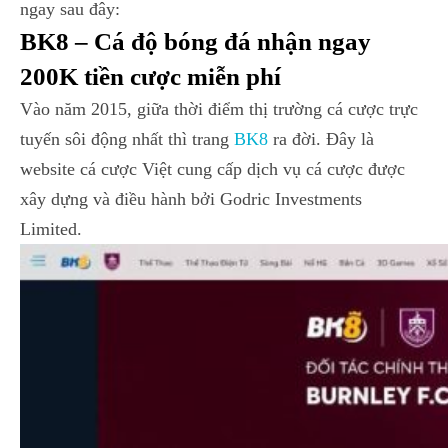
ngay sau đây:
BK8 – Cá độ bóng đá nhận ngay
200K tiền cược miễn phí
Vào năm 2015, giữa thời điểm thị trường cá cược trực
tuyến sôi động nhất thì trang
BK8
ra đời. Đây là
website cá cược Việt cung cấp dịch vụ cá cược được
xây dựng và điều hành bởi Godric Investments
Limited.