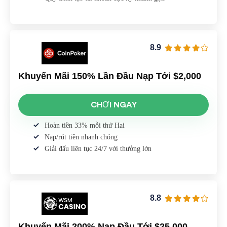
8.9
Khuyến Mãi 150% Lần Đầu Nạp Tới $2,000
CHƠI NGAY
Hoàn tiền 33% mỗi thứ Hai
Nạp/rút tiền nhanh chóng
Giải đấu liên tục 24/7 với thưởng lớn
8.8
Khuyến Mãi 200% Nạp Đầu Tới $25,000