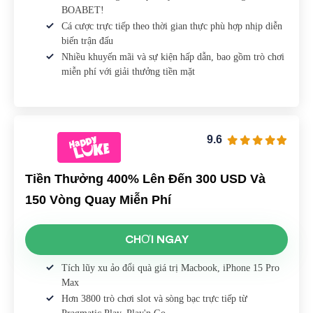
BOABET!
Cá cược trực tiếp theo thời gian thực phù hợp nhịp diễn
biến trận đấu
Nhiều khuyến mãi và sự kiện hấp dẫn, bao gồm trò chơi
miễn phí với giải thưởng tiền mặt
9.6
Tiền Thưởng 400% Lên Đến 300 USD Và
150 Vòng Quay Miễn Phí
CHƠI NGAY
Tích lũy xu ảo đổi quà giá trị Macbook, iPhone 15 Pro
Max
Hơn 3800 trò chơi slot và sòng bạc trực tiếp từ