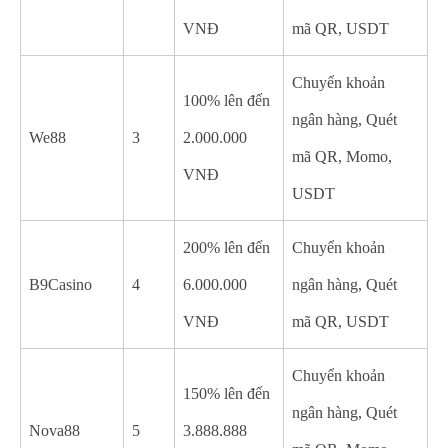
VNĐ
mã QR, USDT
Chuyển khoản
100% lên đến
ngân hàng, Quét
We88
3
2.000.000
mã QR, Momo,
VNĐ
USDT
200% lên đến
Chuyển khoản
B9Casino
4
6.000.000
ngân hàng, Quét
VNĐ
mã QR, USDT
Chuyển khoản
150% lên đến
ngân hàng, Quét
Nova88
5
3.888.888