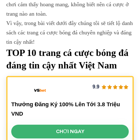
chơi cảm thấy hoang mang, không biết nên cá cược ở
trang nào an toàn.
Vì vậy, trong bài viết dưới đây chúng tôi sẽ tiết lộ danh
sách các trang cá cược bóng đá chuyên nghiệp và đáng
tin cậy nhất!
TOP 10 trang cá
cược
bóng đá
đáng tin cậy nhất Việt Nam
9.9
Thưởng Đăng Ký 100% Lên Tới 3.8 Triệu
VND
CHƠI NGAY