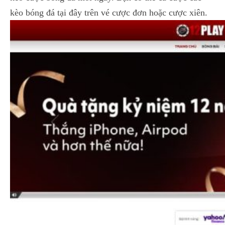
kèo bóng đá tại đây trên vé cược đơn hoặc cược xiên.