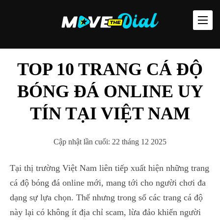
TOP 10 TRANG CÁ ĐỘ
BÓNG ĐÁ ONLINE UY
TÍN TẠI VIỆT NAM
Cập nhật lần cuối:
22 tháng 12 2025
Tại thị trường Việt Nam liên tiếp xuất hiện những trang
cá độ bóng đá online mới, mang tới cho người chơi đa
dạng sự lựa chọn. Thế nhưng trong số các trang cá độ
này lại có không ít địa chỉ scam, lừa đảo khiến người