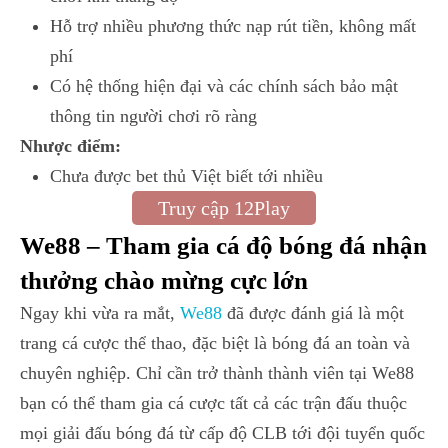
Hỗ trợ nhiều phương thức nạp rút tiền, không mất
phí
Có hệ thống hiện đại và các chính sách bảo mật
thông tin người chơi rõ ràng
Nhược điểm:
Chưa được bet thủ Việt biết tới nhiều
Truy cập 12Play
We88 – Tham gia cá độ bóng đá nhận
thưởng chào mừng cực lớn
Ngay khi vừa ra mắt,
We88
đã được đánh giá là một
trang cá cược thể thao, đặc biệt là bóng đá an toàn và
chuyên nghiệp. Chỉ cần trở thành thành viên tại We88
bạn có thể tham gia cá cược tất cả các trận đấu thuộc
mọi giải đấu bóng đá từ cấp độ CLB tới đội tuyển quốc