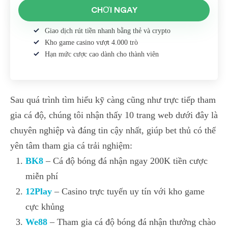
CHƠI NGAY
Giao dịch rút tiền nhanh bằng thẻ và crypto
Kho game casino vượt 4.000 trò
Hạn mức cược cao dành cho thành viên
Sau quá trình tìm hiểu kỹ càng cũng như trực tiếp tham
gia cá độ, chúng tôi nhận thấy 10 trang web dưới đây là
chuyên nghiệp và đáng tin cậy nhất, giúp bet thủ có thể
yên tâm tham gia cá trải nghiệm:
BK8
– Cá độ bóng đá nhận ngay 200K tiền cược
miễn phí
12Play
– Casino trực tuyến uy tín với kho game
cực khủng
We88
– Tham gia cá độ bóng đá nhận thưởng chào