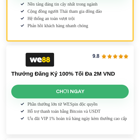
Nền tảng đáng tin cậy nhất trong ngành
Cộng đồng người Thái tham gia đông đảo
Hệ thống an toàn vượt trội
Phản hồi khách hàng nhanh chóng
9.8
Thưởng Đăng Ký 100% Tối Đa 2M VND
CHƠI NGAY
Phần thưởng lớn từ WESpin độc quyền
Hỗ trợ thanh toán bằng Bitcoin và USDT
Ưu đãi VIP 1% hoàn trả hàng ngày kèm thưởng cao cấp