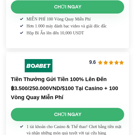
CHƠI NGAY
MIỄN PHÍ 100 Vòng Quay Miễn Phí
Hơn 1.000 máy đánh bạc video và giải độc đắc
Hộp Bí Ẩn lên đến 10,000 USDT
9.6
Tiền Thưởng Gửi Tiền 100% Lên Đến
฿3.500/250.000VND/$100 Tại Casino + 100
Vòng Quay Miễn Phí
CHƠI NGAY
1 tài khoản cho Casino & Thể thao! Chơi bằng tiền mặt
và nhận những món quà tuyệt vời tại cửa hàng