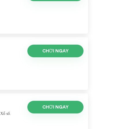
CHƠI NGAY
CHƠI NGAY
 Xổ số.