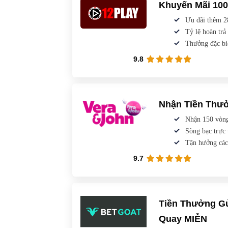
Khuyến Mãi 100
Ưu đãi thêm 
Tỷ lệ hoàn tr
Thưởng đặc bi
9.8
Nhận Tiền Thư
Nhận 150 vòng 
Sòng bạc trực 
Tận hưởng các 
9.7
Tiền Thưởng Gử
Quay MIỄN