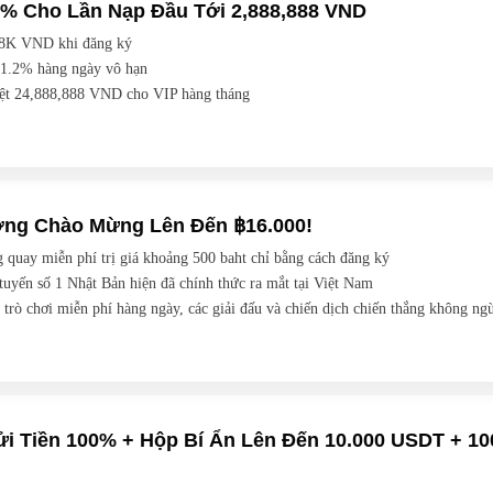
% Cho Lần Nạp Đầu Tới 2,888,888 VND
28K VND khi đăng ký
ả 1.2% hàng ngày vô hạn
ệt 24,888,888 VND cho VIP hàng tháng
ởng Chào Mừng Lên Đến ฿16.000!
quay miễn phí trị giá khoảng 500 baht chỉ bằng cách đăng ký
tuyến số 1 Nhật Bản hiện đã chính thức ra mắt tại Việt Nam
trò chơi miễn phí hàng ngày, các giải đấu và chiến dịch chiến thắng không ng
i Tiền 100% + Hộp Bí Ẩn Lên Đến 10.000 USDT + 1