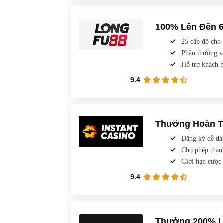
100% Lên Đến 6
25 cấp độ cho 
Phần thưởng v
Hỗ trợ khách h
9.4
Thưởng Hoàn Ti
Đăng ký dễ dàn
Cho phép than
Giới hạn cược c
9.4
Thưởng 200% Lầ