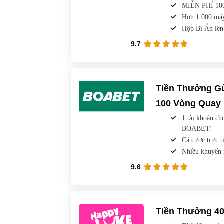
MIỄN PHÍ 100
Hơn 1.000 máy
Hộp Bí Ẩn lê
9.7
Tiền Thưởng Gử
100 Vòng Quay 
1 tài khoản ch
BOABET!
Cá cược trực t
Nhiều khuyến m
9.6
Tiền Thưởng 40