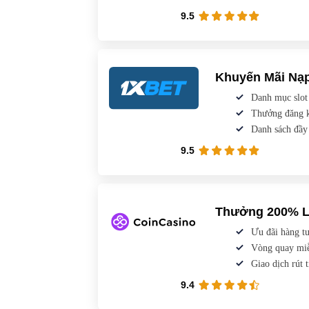
9.5
Khuyến Mãi Nạp
Danh mục slot
Thưởng đăng k
Danh sách đầy 
9.5
Thưởng 200% Lầ
Ưu đãi hàng t
Vòng quay miễ
Giao dịch rút 
9.4