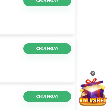
CHƠI NGAY
CHƠI NGAY
✕
CHƠI NGAY