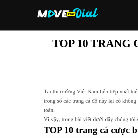
TOP 10 TRANG 
Tại thị trường Việt Nam liên tiếp xuất h
trong số các trang cá độ này lại có khôn
toàn.
Vì vậy, trong bài viết dưới đây chúng tôi
TOP 10 trang cá
cược
b