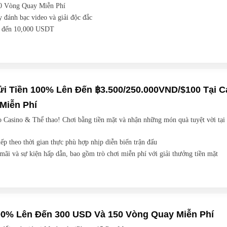
 Vòng Quay Miễn Phí
 đánh bạc video và giải độc đắc
n đến 10,000 USDT
i Tiền 100% Lên Đến ฿3.500/250.000VND/$100 Tại C
Miễn Phí
o Casino & Thể thao! Chơi bằng tiền mặt và nhận những món quà tuyệt vời tại
iếp theo thời gian thực phù hợp nhịp diễn biến trận đấu
ãi và sự kiện hấp dẫn, bao gồm trò chơi miễn phí với giải thưởng tiền mặt
0% Lên Đến 300 USD Và 150 Vòng Quay Miễn Phí