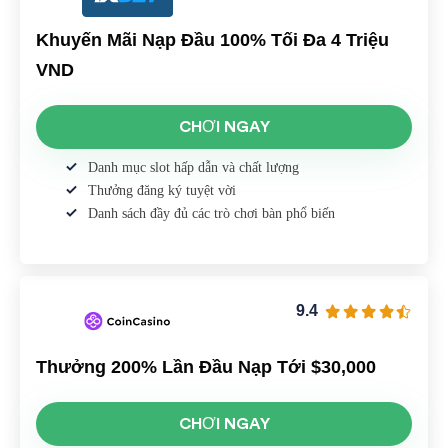
Khuyến Mãi Nạp Đầu 100% Tối Đa 4 Triệu
VND
CHƠI NGAY
Danh mục slot hấp dẫn và chất lượng
Thưởng đăng ký tuyệt vời
Danh sách đầy đủ các trò chơi bàn phổ biến
9.4
Thưởng 200% Lần Đầu Nạp Tới $30,000
CHƠI NGAY