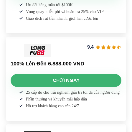
Ưu đãi hàng tuần tới $100K
Vòng quay miễn phí và hoàn trả 25% cho VIP
Giao dịch rút tiền nhanh, giới hạn cược lớn
9.4
100% Lên Đến 6.888.000 VND
CHƠI NGAY
25 cấp độ cho trải nghiệm giải trí tối đa của người dùng
Phần thưởng và khuyến mãi hấp dẫn
Hỗ trợ khách hàng cao cấp 24/7