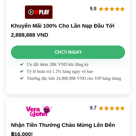
9.8
Khuyến Mãi 100% Cho Lần Nạp Đầu Tới
2,888,888 VND
CHƠI NGAY
Ưu đãi thêm 28K VND khi đăng ký
Tỷ lệ hoàn trả 1.2% hàng ngày vô hạn
Thưởng đặc biệt 24,888,888 VND cho VIP hàng tháng
9.7
Nhận Tiền Thưởng Chào Mừng Lên Đến
฿16.000!