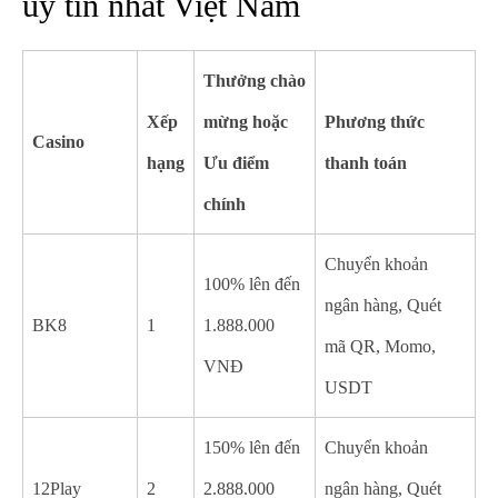
uy tín nhất Việt Nam
Thưởng chào
Xếp
mừng hoặc
Phương thức
Casino
hạng
Ưu điểm
thanh toán
chính
Chuyển khoản
100% lên đến
ngân hàng, Quét
BK8
1
1.888.000
mã QR, Momo,
VNĐ
USDT
150% lên đến
Chuyển khoản
12Play
2
2.888.000
ngân hàng, Quét