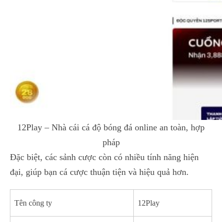
12Play – Nhà cái cá độ bóng đá online an toàn, hợp
pháp
Đặc biệt, các sảnh cược còn có nhiều tính năng hiện
đại, giúp bạn cá cược thuận tiện và hiệu quả hơn.
Tên công ty
12Play