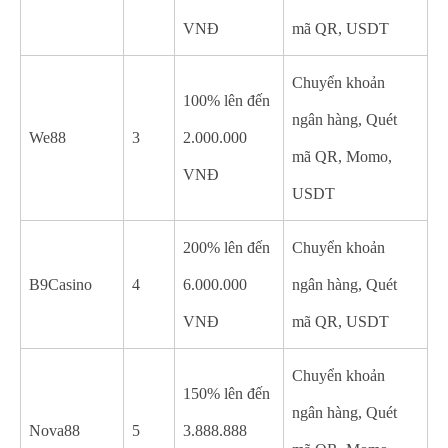
VNĐ
mã QR, USDT
Chuyển khoản
100% lên đến
ngân hàng, Quét
We88
3
2.000.000
mã QR, Momo,
VNĐ
USDT
200% lên đến
Chuyển khoản
B9Casino
4
6.000.000
ngân hàng, Quét
VNĐ
mã QR, USDT
Chuyển khoản
150% lên đến
ngân hàng, Quét
Nova88
5
3.888.888