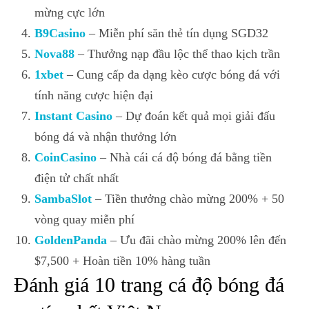
mừng cực lớn
B9Casino
– Miễn phí săn thẻ tín dụng SGD32
Nova88
– Thưởng nạp đầu lộc thể thao kịch trần
1xbet
– Cung cấp đa dạng kèo cược bóng đá với
tính năng cược hiện đại
Instant Casino
– Dự đoán kết quả mọi giải đấu
bóng đá và nhận thưởng lớn
CoinCasino
– Nhà cái cá độ bóng đá bằng tiền
điện tử chất nhất
SambaSlot
– Tiền thưởng chào mừng 200% + 50
vòng quay miễn phí
GoldenPanda
– Ưu đãi chào mừng 200% lên đến
$7,500 + Hoàn tiền 10% hàng tuần
Đánh giá 10 trang cá độ bóng đá