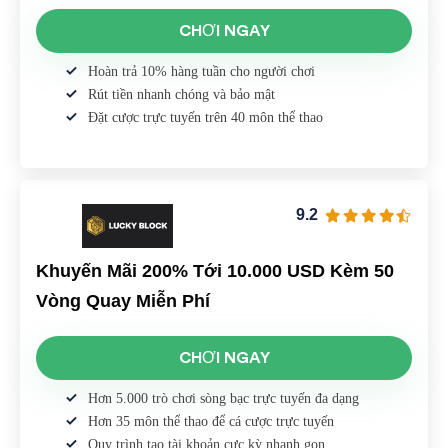
CHƠI NGAY
Hoàn trả 10% hàng tuần cho người chơi
Rút tiền nhanh chóng và bảo mật
Đặt cược trực tuyến trên 40 môn thể thao
9.2
Khuyến Mãi 200% Tới 10.000 USD Kèm 50
Vòng Quay Miễn Phí
CHƠI NGAY
Hơn 5.000 trò chơi sòng bạc trực tuyến đa dạng
Hơn 35 môn thể thao để cá cược trực tuyến
Quy trình tạo tài khoản cực kỳ nhanh gọn