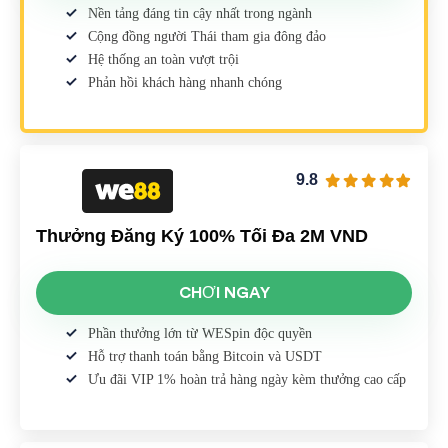
Nền tảng đáng tin cậy nhất trong ngành
Cộng đồng người Thái tham gia đông đảo
Hệ thống an toàn vượt trội
Phản hồi khách hàng nhanh chóng
9.8
Thưởng Đăng Ký 100% Tối Đa 2M VND
CHƠI NGAY
Phần thưởng lớn từ WESpin độc quyền
Hỗ trợ thanh toán bằng Bitcoin và USDT
Ưu đãi VIP 1% hoàn trả hàng ngày kèm thưởng cao cấp