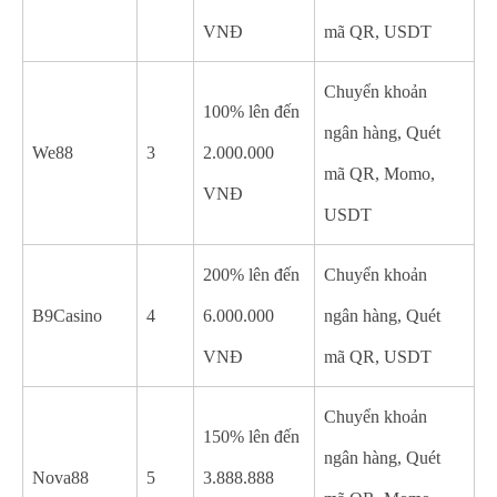
VNĐ
mã QR, USDT
Chuyển khoản
100% lên đến
ngân hàng, Quét
We88
3
2.000.000
mã QR, Momo,
VNĐ
USDT
200% lên đến
Chuyển khoản
B9Casino
4
6.000.000
ngân hàng, Quét
VNĐ
mã QR, USDT
Chuyển khoản
150% lên đến
ngân hàng, Quét
Nova88
5
3.888.888