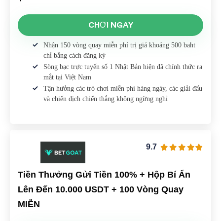
CHƠI NGAY
Nhận 150 vòng quay miễn phí trị giá khoảng 500 baht
chỉ bằng cách đăng ký
Sòng bạc trực tuyến số 1 Nhật Bản hiện đã chính thức ra
mắt tại Việt Nam
Tận hưởng các trò chơi miễn phí hàng ngày, các giải đấu
và chiến dịch chiến thắng không ngừng nghỉ
9.7
Tiền Thưởng Gửi Tiền 100% + Hộp Bí Ẩn
Lên Đến 10.000 USDT + 100 Vòng Quay
MIỄN