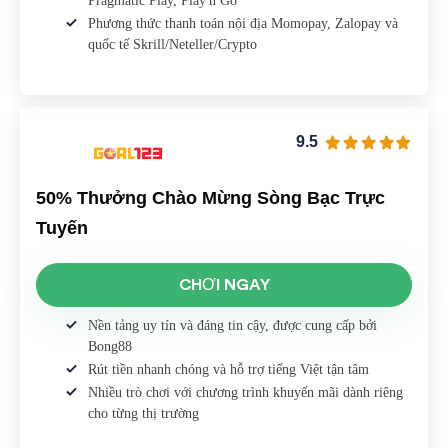
Pragmatic Play, Play'n Go
Phương thức thanh toán nội địa Momopay, Zalopay và
quốc tế Skrill/Neteller/Crypto
9.5
50% Thưởng Chào Mừng Sòng Bạc Trực
Tuyến
CHƠI NGAY
Nền tảng uy tín và đáng tin cậy, được cung cấp bởi
Bong88
Rút tiền nhanh chóng và hỗ trợ tiếng Việt tận tâm
Nhiều trò chơi với chương trình khuyến mãi dành riêng
cho từng thị trường