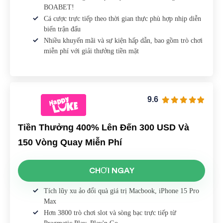
BOABET!
Cá cược trực tiếp theo thời gian thực phù hợp nhịp diễn
biến trận đấu
Nhiều khuyến mãi và sự kiện hấp dẫn, bao gồm trò chơi
miễn phí với giải thưởng tiền mặt
9.6
Tiền Thưởng 400% Lên Đến 300 USD Và
150 Vòng Quay Miễn Phí
CHƠI NGAY
Tích lũy xu ảo đổi quà giá trị Macbook, iPhone 15 Pro
Max
Hơn 3800 trò chơi slot và sòng bạc trực tiếp từ