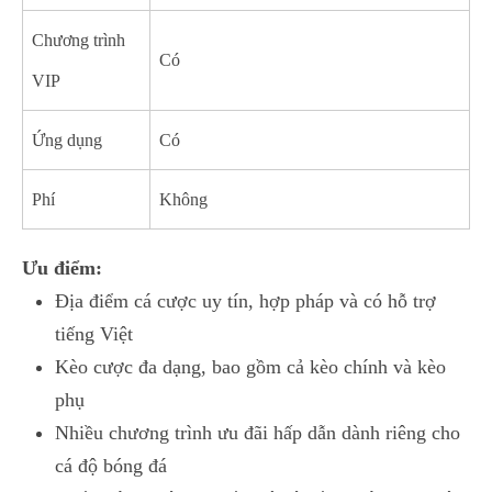
Chương trình
Có
VIP
Ứng dụng
Có
Phí
Không
Ưu điểm:
Địa điểm cá cược uy tín, hợp pháp và có hỗ trợ
tiếng Việt
Kèo cược đa dạng, bao gồm cả kèo chính và kèo
phụ
Nhiều chương trình ưu đãi hấp dẫn dành riêng cho
cá độ bóng đá