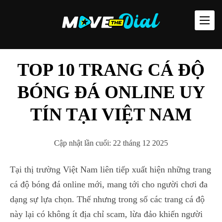
TOP 10 TRANG CÁ ĐỘ
BÓNG ĐÁ ONLINE UY
TÍN TẠI VIỆT NAM
Cập nhật lần cuối:
22 tháng 12 2025
Tại thị trường Việt Nam liên tiếp xuất hiện những trang
cá độ bóng đá online mới, mang tới cho người chơi đa
dạng sự lựa chọn. Thế nhưng trong số các trang cá độ
này lại có không ít địa chỉ scam, lừa đảo khiến người