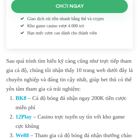
CHƠI NGAY
Giao dịch rút tiền nhanh bằng thẻ và crypto
Kho game casino vượt 4.000 trò
Hạn mức cược cao dành cho thành viên
Sau quá trình tìm hiểu kỹ càng cũng như trực tiếp tham
gia cá độ, chúng tôi nhận thấy 10 trang web dưới đây là
chuyên nghiệp và đáng tin cậy nhất, giúp bet thủ có thể
yên tâm tham gia cá trải nghiệm:
BK8
– Cá độ bóng đá nhận ngay 200K tiền cược
miễn phí
12Play
– Casino trực tuyến uy tín với kho game
cực khủng
We88
– Tham gia cá độ bóng đá nhận thưởng chào