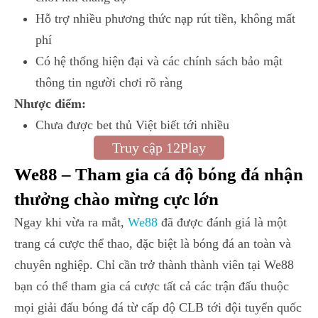
Hỗ trợ nhiều phương thức nạp rút tiền, không mất
phí
Có hệ thống hiện đại và các chính sách bảo mật
thông tin người chơi rõ ràng
Nhược điểm:
Chưa được bet thủ Việt biết tới nhiều
Truy cập 12Play
We88 – Tham gia cá độ bóng đá nhận
thưởng chào mừng cực lớn
Ngay khi vừa ra mắt,
We88
đã được đánh giá là một
trang cá cược thể thao, đặc biệt là bóng đá an toàn và
chuyên nghiệp. Chỉ cần trở thành thành viên tại We88
bạn có thể tham gia cá cược tất cả các trận đấu thuộc
mọi giải đấu bóng đá từ cấp độ CLB tới đội tuyển quốc