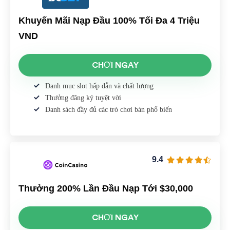
Khuyến Mãi Nạp Đầu 100% Tối Đa 4 Triệu
VND
CHƠI NGAY
Danh mục slot hấp dẫn và chất lượng
Thưởng đăng ký tuyệt vời
Danh sách đầy đủ các trò chơi bàn phổ biến
9.4
Thưởng 200% Lần Đầu Nạp Tới $30,000
CHƠI NGAY