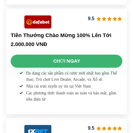
9.5
Tiền Thưởng Chào Mừng 100% Lên Tới
2.000.000 VNĐ
CHƠI NGAY
Đa dạng các sản phẩm cá cược mới nhất bao gồm Thể
thao, Trò chơi Live Dealer, Arcade, và Xổ số.
Nhà cái trực tuyến uy tín tại Việt Nam
Các phương thức thanh toán an toàn và bảo mật, gồm
tiền điện tử
9.5