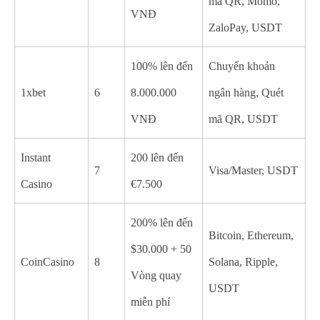
mã QR, Momo,
VNĐ
ZaloPay, USDT
100% lên đến
Chuyển khoản
1xbet
6
8.000.000
ngân hàng, Quét
VNĐ
mã QR, USDT
Instant
200 lên đến
7
Visa/Master, USDT
Casino
€7.500
200% lên đến
Bitcoin, Ethereum,
$30.000 + 50
CoinCasino
8
Solana, Ripple,
Vòng quay
USDT
miễn phí