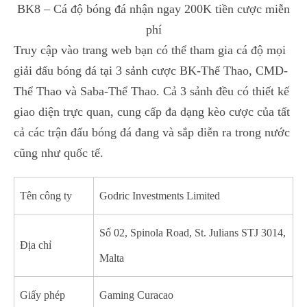
BK8 – Cá độ bóng đá nhận ngay 200K tiền cược miễn
phí
Truy cập vào trang web bạn có thể tham gia cá độ mọi
giải đấu bóng đá tại 3 sảnh cược BK-Thể Thao, CMD-
Thể Thao và Saba-Thể Thao. Cả 3 sảnh đều có thiết kế
giao diện trực quan, cung cấp đa dạng kèo cược của tất
cả các trận đấu bóng đá đang và sắp diễn ra trong nước
cũng như quốc tế.
Tên công ty
Godric Investments Limited
Số 02, Spinola Road, St. Julians STJ 3014,
Địa chỉ
Malta
Giấy phép
Gaming Curacao