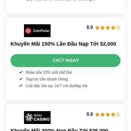
8.9
Khuyến Mãi 150% Lần Đầu Nạp Tới $2,000
CHƠI NGAY
Hoàn tiền 33% mỗi thứ Hai
Nạp/rút tiền nhanh chóng
Giải đấu liên tục 24/7 với thưởng lớn
8.8
Khuyến Mãi 200% Nạp Đầu Tới $25,000