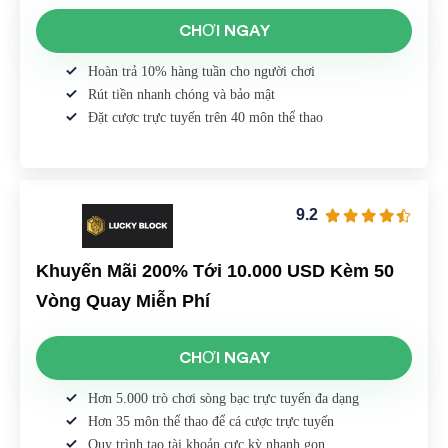
CHƠI NGAY
Hoàn trả 10% hàng tuần cho người chơi
Rút tiền nhanh chóng và bảo mật
Đặt cược trực tuyến trên 40 môn thể thao
9.2
Khuyến Mãi 200% Tới 10.000 USD Kèm 50
Vòng Quay Miễn Phí
CHƠI NGAY
Hơn 5.000 trò chơi sòng bạc trực tuyến đa dạng
Hơn 35 môn thể thao để cá cược trực tuyến
Quy trình tạo tài khoản cực kỳ nhanh gọn