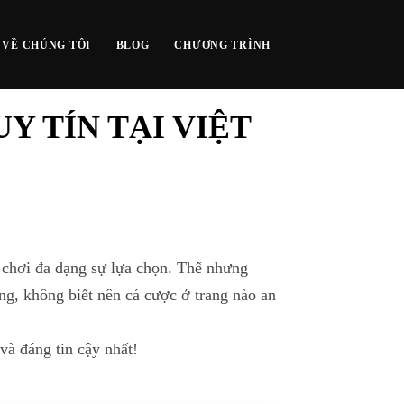
VỀ CHÚNG TÔI
BLOG
CHƯƠNG TRÌNH
Y TÍN TẠI VIỆT
i chơi đa dạng sự lựa chọn. Thế nhưng
ng, không biết nên cá cược ở trang nào an
và đáng tin cậy nhất!