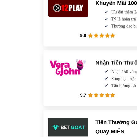
Khuyến Mãi 100
Ưu đãi thêm 
Tỷ lệ hoàn tr
Thưởng đặc bi
9.8
Nhận Tiền Thư
Nhận 150 vòng 
Sòng bạc trực 
Tận hưởng các 
9.7
Tiền Thưởng Gử
Quay MIỄN