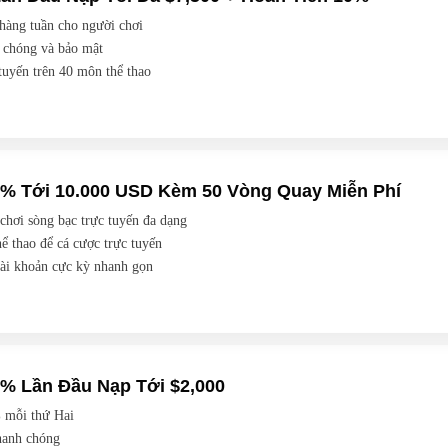
hàng tuần cho người chơi
h chóng và bảo mật
tuyến trên 40 môn thể thao
% Tới 10.000 USD Kèm 50 Vòng Quay Miễn Phí
chơi sòng bạc trực tuyến đa dạng
 thao để cá cược trực tuyến
tài khoản cực kỳ nhanh gọn
% Lần Đầu Nạp Tới $2,000
 mỗi thứ Hai
hanh chóng