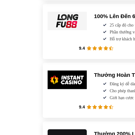
100% Lên Đến 6
25 cấp độ cho 
Phần thưởng v
Hỗ trợ khách h
9.4
Thưởng Hoàn Ti
Đăng ký dễ dàn
Cho phép than
Giới hạn cược c
9.4
Thưởng 200% Lầ