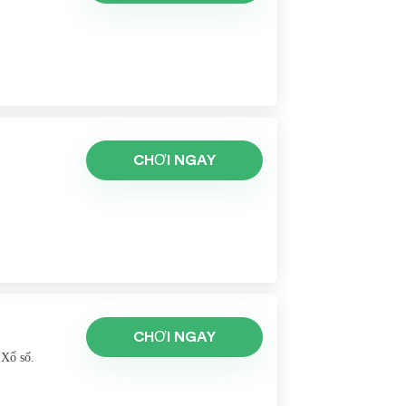
CHƠI NGAY
CHƠI NGAY
 Xổ số.