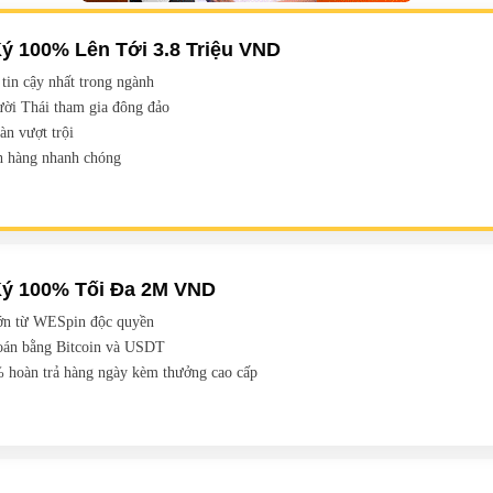
 100% Lên Tới 3.8 Triệu VND
tin cậy nhất trong ngành
ời Thái tham gia đông đảo
àn vượt trội
h hàng nhanh chóng
ý 100% Tối Đa 2M VND
ớn từ WESpin độc quyền
toán bằng Bitcoin và USDT
 hoàn trả hàng ngày kèm thưởng cao cấp