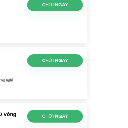
CHƠI NGAY
CHƠI NGAY
ừng nghỉ
00 Vòng
CHƠI NGAY