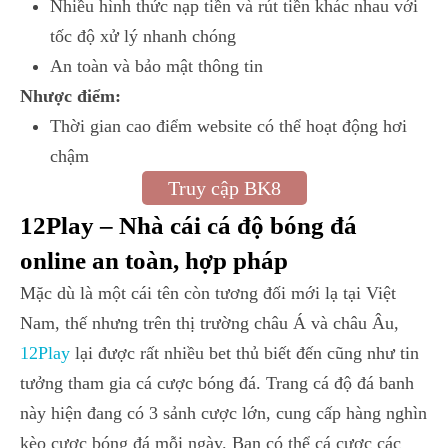
Nhiều hình thức nạp tiền và rút tiền khác nhau với
tốc độ xử lý nhanh chóng
An toàn và bảo mật thông tin
Nhược điểm:
Thời gian cao điểm website có thể hoạt động hơi
chậm
Truy cập BK8
12Play – Nhà cái cá độ bóng đá
online an toàn, hợp pháp
Mặc dù là một cái tên còn tương đối mới lạ tại Việt
Nam, thế nhưng trên thị trường châu Á và châu Âu,
12Play
lại được rất nhiều bet thủ biết đến cũng như tin
tưởng tham gia cá cược bóng đá. Trang cá độ đá banh
này hiện đang có 3 sảnh cược lớn, cung cấp hàng nghìn
kèo cược bóng đá mỗi ngày. Bạn có thể cá cược các