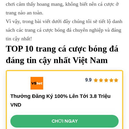
chơi cảm thấy hoang mang, không biết nên cá cược ở
trang nào an toàn.
Vì vậy, trong bài viết dưới đây chúng tôi sẽ tiết lộ danh
sách các trang cá cược bóng đá chuyên nghiệp và đáng
tin cậy nhất!
TOP 10 trang cá
cược
bóng đá
đáng tin cậy nhất Việt Nam
9.9
Thưởng Đăng Ký 100% Lên Tới 3.8 Triệu
VND
CHƠI NGAY