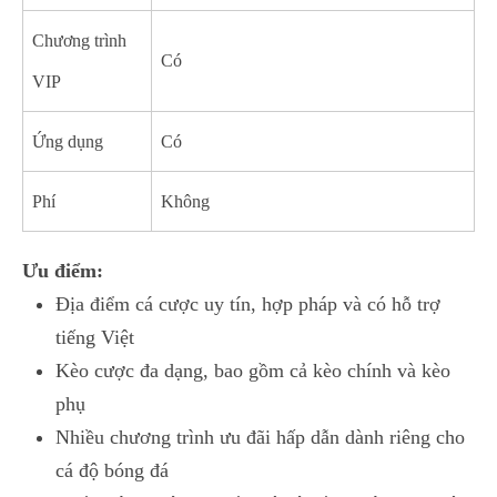
Chương trình
Có
VIP
Ứng dụng
Có
Phí
Không
Ưu điểm:
Địa điểm cá cược uy tín, hợp pháp và có hỗ trợ
tiếng Việt
Kèo cược đa dạng, bao gồm cả kèo chính và kèo
phụ
Nhiều chương trình ưu đãi hấp dẫn dành riêng cho
cá độ bóng đá