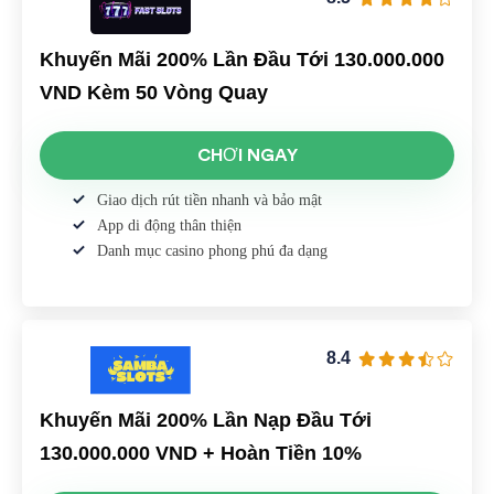
Khuyến Mãi 200% Lần Đầu Tới 130.000.000
VND Kèm 50 Vòng Quay
CHƠI NGAY
Giao dịch rút tiền nhanh và bảo mật
App di động thân thiện
Danh mục casino phong phú đa dạng
8.4
Khuyến Mãi 200% Lần Nạp Đầu Tới
130.000.000 VND + Hoàn Tiền 10%