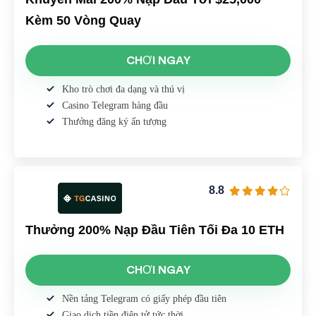
Kèm 50 Vòng Quay
CHƠI NGAY
Kho trò chơi đa dạng và thú vị
Casino Telegram hàng đầu
Thưởng đăng ký ấn tượng
8.8
Thưởng 200% Nạp Đầu Tiên Tối Đa 10 ETH
CHƠI NGAY
Nền tảng Telegram có giấy phép đầu tiên
Giao dịch tiền điện tử tức thời