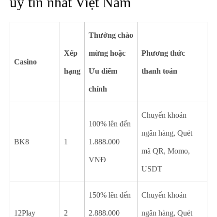
uy tín nhất Việt Nam
Thưởng chào
Xếp
mừng hoặc
Phương thức
Casino
hạng
Ưu điểm
thanh toán
chính
Chuyển khoản
100% lên đến
ngân hàng, Quét
BK8
1
1.888.000
mã QR, Momo,
VNĐ
USDT
150% lên đến
Chuyển khoản
12Play
2
2.888.000
ngân hàng, Quét