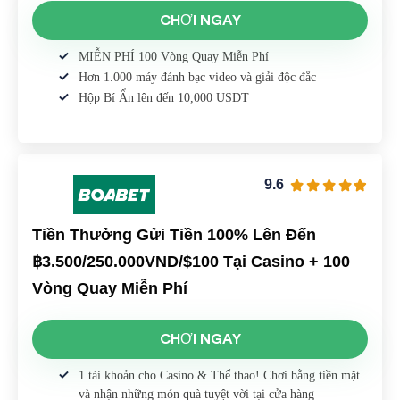
CHƠI NGAY
MIỄN PHÍ 100 Vòng Quay Miễn Phí
Hơn 1.000 máy đánh bạc video và giải độc đắc
Hộp Bí Ẩn lên đến 10,000 USDT
9.6
Tiền Thưởng Gửi Tiền 100% Lên Đến
฿3.500/250.000VND/$100 Tại Casino + 100
Vòng Quay Miễn Phí
CHƠI NGAY
1 tài khoản cho Casino & Thể thao! Chơi bằng tiền mặt
và nhận những món quà tuyệt vời tại cửa hàng