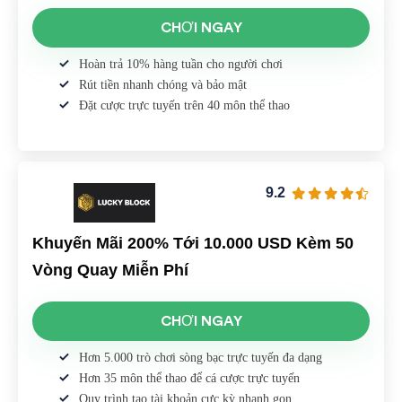
CHƠI NGAY
Hoàn trả 10% hàng tuần cho người chơi
Rút tiền nhanh chóng và bảo mật
Đặt cược trực tuyến trên 40 môn thể thao
9.2
Khuyến Mãi 200% Tới 10.000 USD Kèm 50
Vòng Quay Miễn Phí
CHƠI NGAY
Hơn 5.000 trò chơi sòng bạc trực tuyến đa dạng
Hơn 35 môn thể thao để cá cược trực tuyến
Quy trình tạo tài khoản cực kỳ nhanh gọn