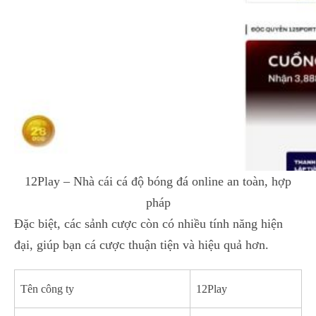
12Play – Nhà cái cá độ bóng đá online an toàn, hợp
pháp
Đặc biệt, các sảnh cược còn có nhiều tính năng hiện
đại, giúp bạn cá cược thuận tiện và hiệu quả hơn.
Tên công ty
12Play