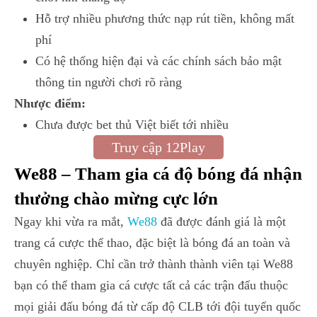
Hỗ trợ nhiều phương thức nạp rút tiền, không mất
phí
Có hệ thống hiện đại và các chính sách bảo mật
thông tin người chơi rõ ràng
Nhược điểm:
Chưa được bet thủ Việt biết tới nhiều
Truy cập 12Play
We88 – Tham gia cá độ bóng đá nhận
thưởng chào mừng cực lớn
Ngay khi vừa ra mắt,
We88
đã được đánh giá là một
trang cá cược thể thao, đặc biệt là bóng đá an toàn và
chuyên nghiệp. Chỉ cần trở thành thành viên tại We88
bạn có thể tham gia cá cược tất cả các trận đấu thuộc
mọi giải đấu bóng đá từ cấp độ CLB tới đội tuyển quốc