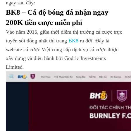
ngay sau đây:
BK8 – Cá độ bóng đá nhận ngay
200K tiền cược miễn phí
Vào năm 2015, giữa thời điểm thị trường cá cược trực
tuyến sôi động nhất thì trang
BK8
ra đời. Đây là
website cá cược Việt cung cấp dịch vụ cá cược được
xây dựng và điều hành bởi Godric Investments
Limited.