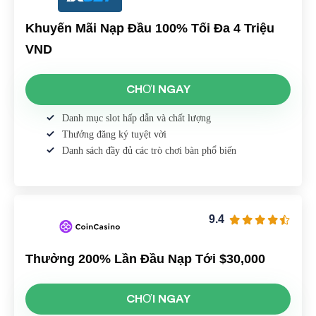
Khuyến Mãi Nạp Đầu 100% Tối Đa 4 Triệu
VND
CHƠI NGAY
Danh mục slot hấp dẫn và chất lượng
Thưởng đăng ký tuyệt vời
Danh sách đầy đủ các trò chơi bàn phổ biến
9.4
Thưởng 200% Lần Đầu Nạp Tới $30,000
CHƠI NGAY