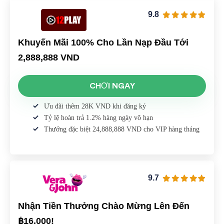
9.8
Khuyến Mãi 100% Cho Lần Nạp Đầu Tới
2,888,888 VND
CHƠI NGAY
Ưu đãi thêm 28K VND khi đăng ký
Tỷ lệ hoàn trả 1.2% hàng ngày vô hạn
Thưởng đặc biệt 24,888,888 VND cho VIP hàng tháng
9.7
Nhận Tiền Thưởng Chào Mừng Lên Đến
฿16.000!