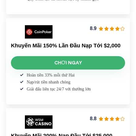
8.9
Khuyến Mãi 150% Lần Đầu Nạp Tới $2,000
CHƠI NGAY
Hoàn tiền 33% mỗi thứ Hai
Nạp/rút tiền nhanh chóng
Giải đấu liên tục 24/7 với thưởng lớn
8.8
Khuyến Mãi 200% Nạp Đầu Tới $25,000