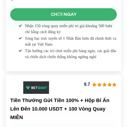
CHƠI NGAY
Nhận 150 vòng quay miễn phí trị giá khoảng 500 baht
chỉ bằng cách đăng ký
Sòng bạc trực tuyến số 1 Nhật Bản hiện đã chính thức ra
mắt tại Việt Nam
Tận hưởng các trò chơi miễn phí hàng ngày, các giải đấu
và chiến dịch chiến thắng không ngừng nghỉ
9.7
Tiền Thưởng Gửi Tiền 100% + Hộp Bí Ẩn
Lên Đến 10.000 USDT + 100 Vòng Quay
MIỄN