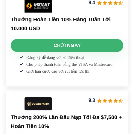
9.4
Thưởng Hoàn Tiền 10% Hàng Tuần Tới
10.000 USD
CHƠI NGAY
Đăng ký dễ dàng với số điện thoại
Cho phép thanh toán bằng thẻ VISA và Mastercard
Giới hạn cược cao với rút tiền tức thì
9.3
Thưởng 200% Lần Đầu Nạp Tối Đa $7,500 +
Hoàn Tiền 10%