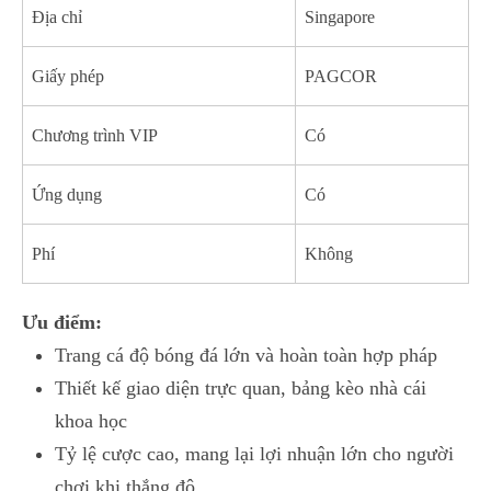
Địa chỉ
Singapore
Giấy phép
PAGCOR
Chương trình VIP
Có
Ứng dụng
Có
Phí
Không
Ưu điểm:
Trang cá độ bóng đá lớn và hoàn toàn hợp pháp
Thiết kế giao diện trực quan, bảng kèo nhà cái
khoa học
Tỷ lệ cược cao, mang lại lợi nhuận lớn cho người
chơi khi thắng độ