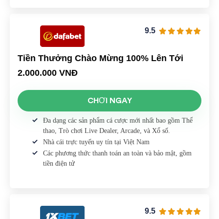
9.5
Tiền Thưởng Chào Mừng 100% Lên Tới
2.000.000 VNĐ
CHƠI NGAY
Đa dạng các sản phẩm cá cược mới nhất bao gồm Thể
thao, Trò chơi Live Dealer, Arcade, và Xổ số.
Nhà cái trực tuyến uy tín tại Việt Nam
Các phương thức thanh toán an toàn và bảo mật, gồm
tiền điện tử
9.5