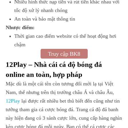
Nhiều hình thức nạp tiền và rút tiền khác nhau với
tốc độ xử lý nhanh chóng
An toàn và bảo mật thông tin
Nhược điểm:
Thời gian cao điểm website có thể hoạt động hơi
chậm
Truy cập BK8
12Play – Nhà cái cá độ bóng đá
online an toàn, hợp pháp
Mặc dù là một cái tên còn tương đối mới lạ tại Việt
Nam, thế nhưng trên thị trường châu Á và châu Âu,
12Play
lại được rất nhiều bet thủ biết đến cũng như tin
tưởng tham gia cá cược bóng đá. Trang cá độ đá banh
này hiện đang có 3 sảnh cược lớn, cung cấp hàng nghìn
kèo cược bóng đá mỗi ngày. Bạn có thể cá cược các