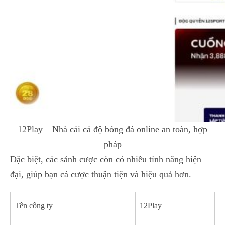
12Play – Nhà cái cá độ bóng đá online an toàn, hợp
pháp
Đặc biệt, các sảnh cược còn có nhiều tính năng hiện
đại, giúp bạn cá cược thuận tiện và hiệu quả hơn.
Tên công ty
12Play