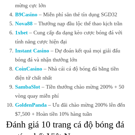
mừng cực lớn
B9Casino
– Miễn phí săn thẻ tín dụng SGD32
Nova88
– Thưởng nạp đầu lộc thể thao kịch trần
1xbet
– Cung cấp đa dạng kèo cược bóng đá với
tính năng cược hiện đại
Instant Casino
– Dự đoán kết quả mọi giải đấu
bóng đá và nhận thưởng lớn
CoinCasino
– Nhà cái cá độ bóng đá bằng tiền
điện tử chất nhất
SambaSlot
– Tiền thưởng chào mừng 200% + 50
vòng quay miễn phí
GoldenPanda
– Ưu đãi chào mừng 200% lên đến
$7,500 + Hoàn tiền 10% hàng tuần
Đánh giá 10 trang cá độ bóng đá