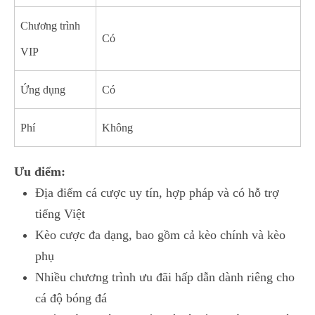
Chương trình
Có
VIP
Ứng dụng
Có
Phí
Không
Ưu điểm:
Địa điểm cá cược uy tín, hợp pháp và có hỗ trợ
tiếng Việt
Kèo cược đa dạng, bao gồm cả kèo chính và kèo
phụ
Nhiều chương trình ưu đãi hấp dẫn dành riêng cho
cá độ bóng đá