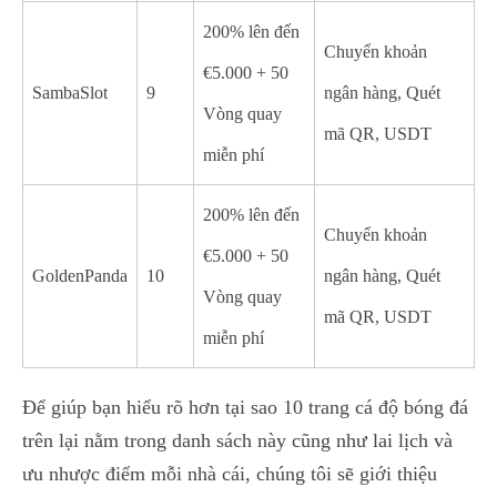
200% lên đến
Chuyển khoản
€5.000 + 50
SambaSlot
9
ngân hàng, Quét
Vòng quay
mã QR, USDT
miễn phí
200% lên đến
Chuyển khoản
€5.000 + 50
GoldenPanda
10
ngân hàng, Quét
Vòng quay
mã QR, USDT
miễn phí
Để giúp bạn hiểu rõ hơn tại sao 10 trang cá độ bóng đá
trên lại nằm trong danh sách này cũng như lai lịch và
ưu nhược điểm mỗi nhà cái, chúng tôi sẽ giới thiệu