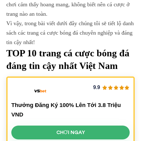
chơi cảm thấy hoang mang, không biết nên cá cược ở
trang nào an toàn.
Vì vậy, trong bài viết dưới đây chúng tôi sẽ tiết lộ danh
sách các trang cá cược bóng đá chuyên nghiệp và đáng
tin cậy nhất!
TOP 10 trang cá
cược
bóng đá
đáng tin cậy nhất Việt Nam
9.9
Thưởng Đăng Ký 100% Lên Tới 3.8 Triệu
VND
CHƠI NGAY