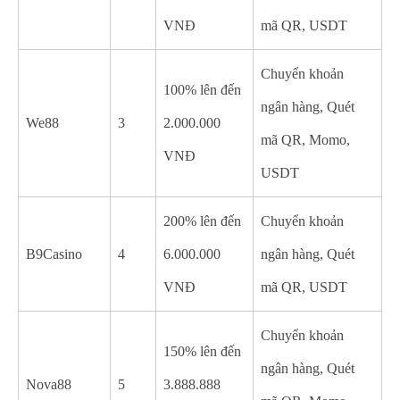
VNĐ
mã QR, USDT
Chuyển khoản
100% lên đến
ngân hàng, Quét
We88
3
2.000.000
mã QR, Momo,
VNĐ
USDT
200% lên đến
Chuyển khoản
B9Casino
4
6.000.000
ngân hàng, Quét
VNĐ
mã QR, USDT
Chuyển khoản
150% lên đến
ngân hàng, Quét
Nova88
5
3.888.888