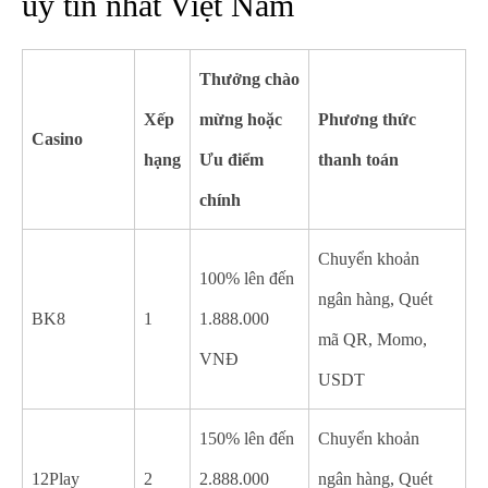
uy tín nhất Việt Nam
Thưởng chào
Xếp
mừng hoặc
Phương thức
Casino
hạng
Ưu điểm
thanh toán
chính
Chuyển khoản
100% lên đến
ngân hàng, Quét
BK8
1
1.888.000
mã QR, Momo,
VNĐ
USDT
150% lên đến
Chuyển khoản
12Play
2
2.888.000
ngân hàng, Quét