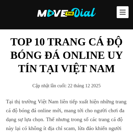
TOP 10 TRANG CÁ ĐỘ
BÓNG ĐÁ ONLINE UY
TÍN TẠI VIỆT NAM
Cập nhật lần cuối:
22 tháng 12 2025
Tại thị trường Việt Nam liên tiếp xuất hiện những trang
cá độ bóng đá online mới, mang tới cho người chơi đa
dạng sự lựa chọn. Thế nhưng trong số các trang cá độ
này lại có không ít địa chỉ scam, lừa đảo khiến người