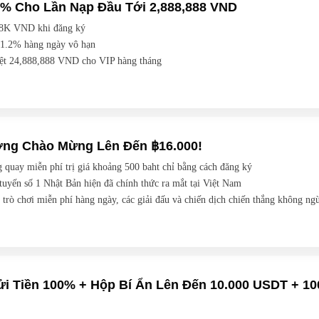
% Cho Lần Nạp Đầu Tới 2,888,888 VND
28K VND khi đăng ký
ả 1.2% hàng ngày vô hạn
ệt 24,888,888 VND cho VIP hàng tháng
ởng Chào Mừng Lên Đến ฿16.000!
quay miễn phí trị giá khoảng 500 baht chỉ bằng cách đăng ký
tuyến số 1 Nhật Bản hiện đã chính thức ra mắt tại Việt Nam
trò chơi miễn phí hàng ngày, các giải đấu và chiến dịch chiến thắng không ng
i Tiền 100% + Hộp Bí Ẩn Lên Đến 10.000 USDT + 1