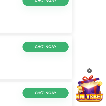
CHƠI NGAY
CHƠI NGAY
✕
CHƠI NGAY