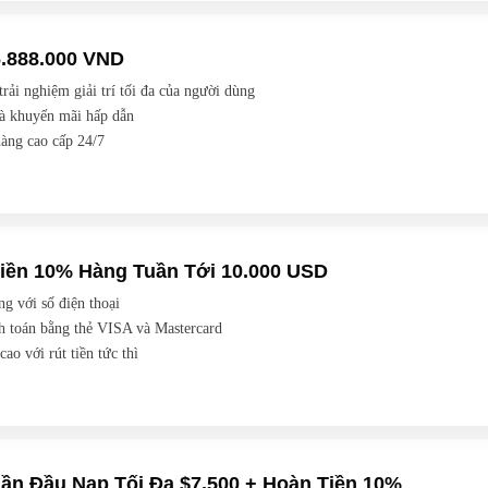
.888.000 VND
trải nghiệm giải trí tối đa của người dùng
à khuyến mãi hấp dẫn
àng cao cấp 24/7
ền 10% Hàng Tuần Tới 10.000 USD
g với số điện thoại
h toán bằng thẻ VISA và Mastercard
ao với rút tiền tức thì
n Đầu Nạp Tối Đa $7,500 + Hoàn Tiền 10%