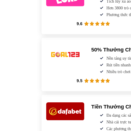
Tích lũy xu ảo
Hơn 3800 trò c
Phương thức th
9.6
50% Thưởng Ch
Nền tảng uy tí
Rút tiền nhanh
Nhiều trò chơi
9.5
Tiền Thưởng C
Đa dạng các s
Nhà cái trực t
Các phương thứ