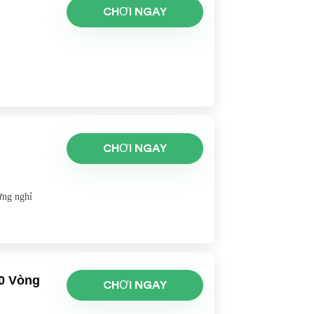
CHƠI NGAY
CHƠI NGAY
ừng nghỉ
00 Vòng
CHƠI NGAY