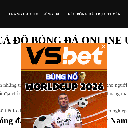
TRANG CÁ CƯỢC BÓNG ĐÁ
KÈO BÓNG ĐÁ TRỰC TUYẾN
CÁ ĐỘ BÓNG ĐÁ ONLINE U
×
NAM
Cập nhật lần cuối:
22 tháng 12 2025
iện những trang cá độ bóng đá online mới, mang tới cho ngườ
g ít địa chỉ scam, lừa đảo khiến người chơi cảm thấy hoang ma
 sẽ tiết lộ danh sách các trang cá cược bóng đá chuyên nghiệp 
óng đá đáng tin cậy nhất Việt Nam