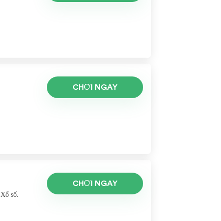
CHƠI NGAY
CHƠI NGAY
 Xổ số.