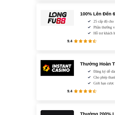
100% Lên Đến 6
25 cấp độ cho 
Phần thưởng v
Hỗ trợ khách h
9.4
Thưởng Hoàn Ti
Đăng ký dễ dàn
Cho phép than
Giới hạn cược c
9.4
Thưởng 200% Lầ