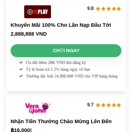
9.8
Khuyến Mãi 100% Cho Lần Nạp Đầu Tới
2,888,888 VND
CHƠI NGAY
Ưu đãi thêm 28K VND khi đăng ký
Tỷ lệ hoàn trả 1.2% hàng ngày vô hạn
Thưởng đặc biệt 24,888,888 VND cho VIP hàng tháng
9.7
Nhận Tiền Thưởng Chào Mừng Lên Đến
฿16.000!