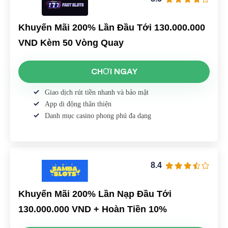
Khuyến Mãi 200% Lần Đầu Tới 130.000.000
VND Kèm 50 Vòng Quay
CHƠI NGAY
Giao dịch rút tiền nhanh và bảo mật
App di động thân thiện
Danh mục casino phong phú đa dạng
8.4
Khuyến Mãi 200% Lần Nạp Đầu Tới
130.000.000 VND + Hoàn Tiền 10%