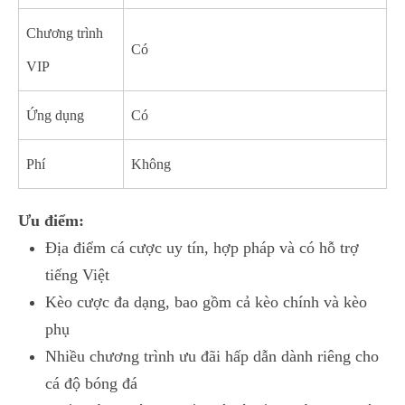
Chương trình
Có
VIP
Ứng dụng
Có
Phí
Không
Ưu điểm:
Địa điểm cá cược uy tín, hợp pháp và có hỗ trợ
tiếng Việt
Kèo cược đa dạng, bao gồm cả kèo chính và kèo
phụ
Nhiều chương trình ưu đãi hấp dẫn dành riêng cho
cá độ bóng đá