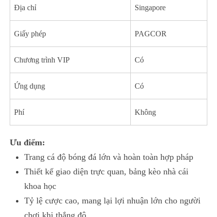
Địa chỉ
Singapore
Giấy phép
PAGCOR
Chương trình VIP
Có
Ứng dụng
Có
Phí
Không
Ưu điểm:
Trang cá độ bóng đá lớn và hoàn toàn hợp pháp
Thiết kế giao diện trực quan, bảng kèo nhà cái
khoa học
Tỷ lệ cược cao, mang lại lợi nhuận lớn cho người
chơi khi thắng độ