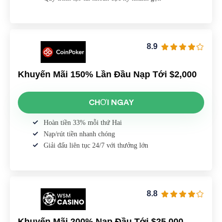
8.9
Khuyến Mãi 150% Lần Đầu Nạp Tới $2,000
CHƠI NGAY
Hoàn tiền 33% mỗi thứ Hai
Nạp/rút tiền nhanh chóng
Giải đấu liên tục 24/7 với thưởng lớn
8.8
Khuyến Mãi 200% Nạp Đầu Tới $25,000