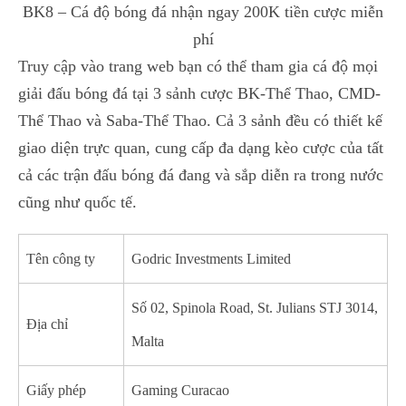
BK8 – Cá độ bóng đá nhận ngay 200K tiền cược miễn
phí
Truy cập vào trang web bạn có thể tham gia cá độ mọi
giải đấu bóng đá tại 3 sảnh cược BK-Thể Thao, CMD-
Thể Thao và Saba-Thể Thao. Cả 3 sảnh đều có thiết kế
giao diện trực quan, cung cấp đa dạng kèo cược của tất
cả các trận đấu bóng đá đang và sắp diễn ra trong nước
cũng như quốc tế.
Tên công ty
Godric Investments Limited
Số 02, Spinola Road, St. Julians STJ 3014,
Địa chỉ
Malta
Giấy phép
Gaming Curacao