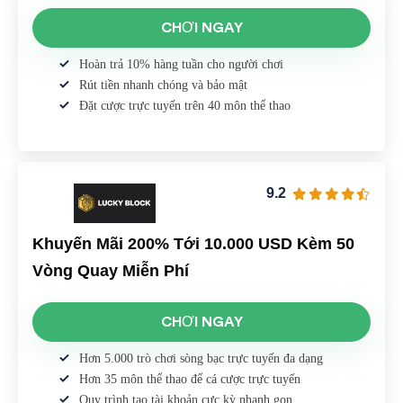
CHƠI NGAY
Hoàn trả 10% hàng tuần cho người chơi
Rút tiền nhanh chóng và bảo mật
Đặt cược trực tuyến trên 40 môn thể thao
9.2
Khuyến Mãi 200% Tới 10.000 USD Kèm 50
Vòng Quay Miễn Phí
CHƠI NGAY
Hơn 5.000 trò chơi sòng bạc trực tuyến đa dạng
Hơn 35 môn thể thao để cá cược trực tuyến
Quy trình tạo tài khoản cực kỳ nhanh gọn