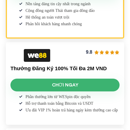
Nền tảng đáng tin cậy nhất trong ngành
Cộng đồng người Thái tham gia đông đảo
Hệ thống an toàn vượt trội
Phản hồi khách hàng nhanh chóng
9.8
Thưởng Đăng Ký 100% Tối Đa 2M VND
CHƠI NGAY
Phần thưởng lớn từ WESpin độc quyền
Hỗ trợ thanh toán bằng Bitcoin và USDT
Ưu đãi VIP 1% hoàn trả hàng ngày kèm thưởng cao cấp