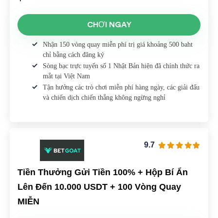
CHƠI NGAY
Nhận 150 vòng quay miễn phí trị giá khoảng 500 baht
chỉ bằng cách đăng ký
Sòng bạc trực tuyến số 1 Nhật Bản hiện đã chính thức ra
mắt tại Việt Nam
Tận hưởng các trò chơi miễn phí hàng ngày, các giải đấu
và chiến dịch chiến thắng không ngừng nghỉ
9.7
Tiền Thưởng Gửi Tiền 100% + Hộp Bí Ẩn
Lên Đến 10.000 USDT + 100 Vòng Quay
MIỄN