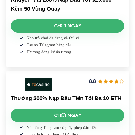
Kèm 50 Vòng Quay
CHƠI NGAY
Kho trò chơi đa dạng và thú vị
Casino Telegram hàng đầu
Thưởng đăng ký ấn tượng
8.8
Thưởng 200% Nạp Đầu Tiên Tối Đa 10 ETH
CHƠI NGAY
Nền tảng Telegram có giấy phép đầu tiên
Giao dịch tiền điện tử tức thời