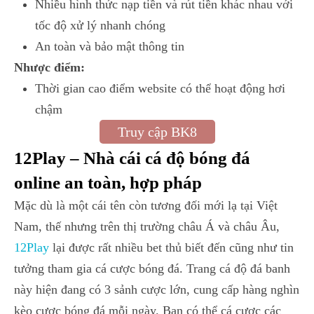
Nhiều hình thức nạp tiền và rút tiền khác nhau với
tốc độ xử lý nhanh chóng
An toàn và bảo mật thông tin
Nhược điểm:
Thời gian cao điểm website có thể hoạt động hơi
chậm
Truy cập BK8
12Play – Nhà cái cá độ bóng đá
online an toàn, hợp pháp
Mặc dù là một cái tên còn tương đối mới lạ tại Việt
Nam, thế nhưng trên thị trường châu Á và châu Âu,
12Play
lại được rất nhiều bet thủ biết đến cũng như tin
tưởng tham gia cá cược bóng đá. Trang cá độ đá banh
này hiện đang có 3 sảnh cược lớn, cung cấp hàng nghìn
kèo cược bóng đá mỗi ngày. Bạn có thể cá cược các