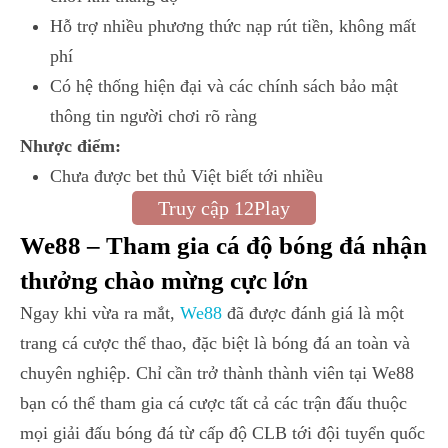
Hỗ trợ nhiều phương thức nạp rút tiền, không mất
phí
Có hệ thống hiện đại và các chính sách bảo mật
thông tin người chơi rõ ràng
Nhược điểm:
Chưa được bet thủ Việt biết tới nhiều
Truy cập 12Play
We88 – Tham gia cá độ bóng đá nhận
thưởng chào mừng cực lớn
Ngay khi vừa ra mắt,
We88
đã được đánh giá là một
trang cá cược thể thao, đặc biệt là bóng đá an toàn và
chuyên nghiệp. Chỉ cần trở thành thành viên tại We88
bạn có thể tham gia cá cược tất cả các trận đấu thuộc
mọi giải đấu bóng đá từ cấp độ CLB tới đội tuyển quốc