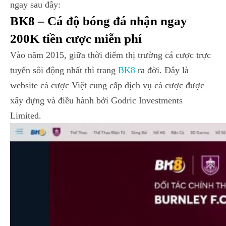
ngay sau đây:
BK8 – Cá độ bóng đá nhận ngay
200K tiền cược miễn phí
Vào năm 2015, giữa thời điểm thị trường cá cược trực
tuyến sôi động nhất thì trang
BK8
ra đời. Đây là
website cá cược Việt cung cấp dịch vụ cá cược được
xây dựng và điều hành bởi Godric Investments
Limited.