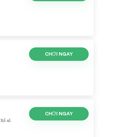
CHƠI NGAY
CHƠI NGAY
 Xổ số.