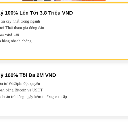
 100% Lên Tới 3.8 Triệu VND
tin cậy nhất trong ngành
ời Thái tham gia đông đảo
àn vượt trội
h hàng nhanh chóng
ý 100% Tối Đa 2M VND
ớn từ WESpin độc quyền
toán bằng Bitcoin và USDT
 hoàn trả hàng ngày kèm thưởng cao cấp