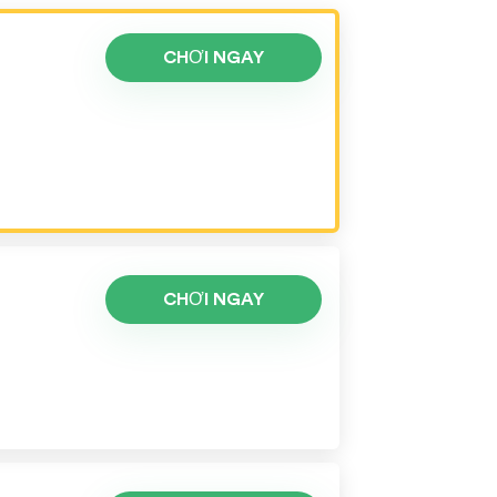
CHƠI NGAY
CHƠI NGAY