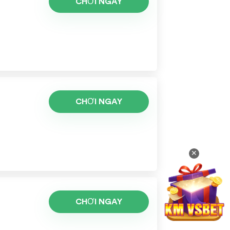
CHƠI NGAY
CHƠI NGAY
✕
CHƠI NGAY