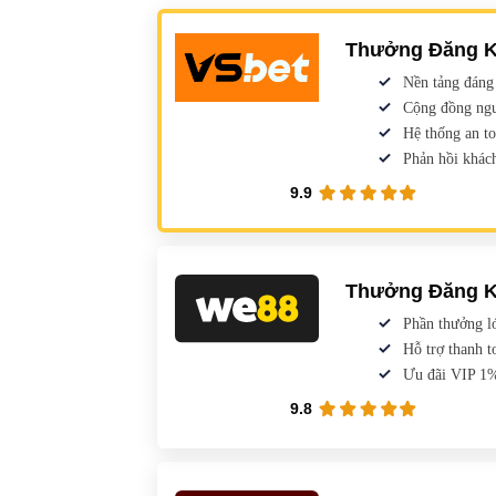
Thưởng Đăng Ký
Nền tảng đáng 
Cộng đồng ngư
Hệ thống an to
Phản hồi khác
9.9
Thưởng Đăng K
Phần thưởng l
Hỗ trợ thanh 
Ưu đãi VIP 1%
9.8