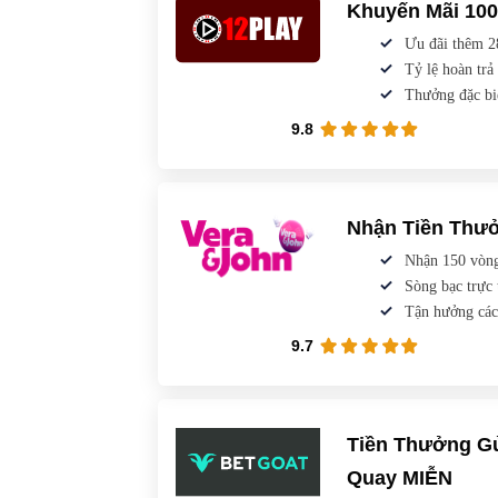
Khuyến Mãi 100
Ưu đãi thêm 
Tỷ lệ hoàn tr
Thưởng đặc bi
9.8
Nhận Tiền Thư
Nhận 150 vòng 
Sòng bạc trực 
Tận hưởng các 
9.7
Tiền Thưởng Gử
Quay MIỄN