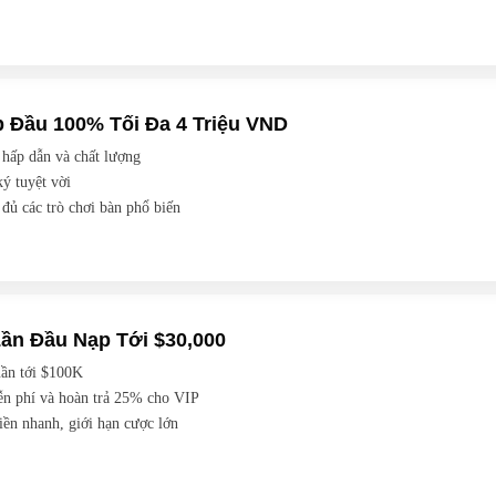
 Đầu 100% Tối Đa 4 Triệu VND
 hấp dẫn và chất lượng
ý tuyệt vời
đủ các trò chơi bàn phổ biến
n Đầu Nạp Tới $30,000
uần tới $100K
n phí và hoàn trả 25% cho VIP
tiền nhanh, giới hạn cược lớn