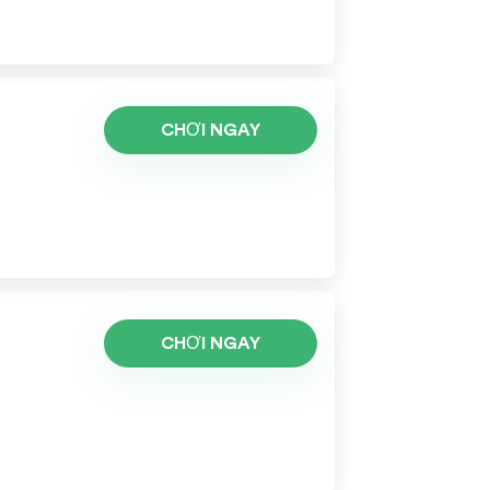
CHƠI NGAY
CHƠI NGAY