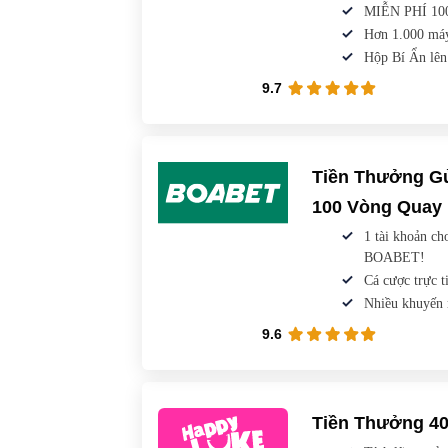
MIỄN PHÍ 100
Hơn 1.000 máy
Hộp Bí Ẩn lê
9.7
Tiền Thưởng Gử
100 Vòng Quay 
1 tài khoản ch
BOABET!
Cá cược trực t
Nhiều khuyến m
9.6
Tiền Thưởng 40