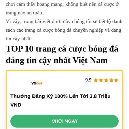
chơi cảm thấy hoang mang, không biết nên cá cược ở
trang nào an toàn.
Vì vậy, trong bài viết dưới đây chúng tôi sẽ tiết lộ danh
sách các trang cá cược bóng đá chuyên nghiệp và đáng
tin cậy nhất!
TOP 10 trang cá
cược
bóng đá
đáng tin cậy nhất Việt Nam
9.9
Thưởng Đăng Ký 100% Lên Tới 3.8 Triệu
VND
CHƠI NGAY