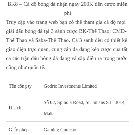
BK8 – Cá độ bóng đá nhận ngay 200K tiền cược miễn
phí
Truy cập vào trang web bạn có thể tham gia cá độ mọi
giải đấu bóng đá tại 3 sảnh cược BK-Thể Thao, CMD-
Thể Thao và Saba-Thể Thao. Cả 3 sảnh đều có thiết kế
giao diện trực quan, cung cấp đa dạng kèo cược của tất
cả các trận đấu bóng đá đang và sắp diễn ra trong nước
cũng như quốc tế.
Tên công ty
Godric Investments Limited
Số 02, Spinola Road, St. Julians STJ 3014,
Địa chỉ
Malta
Giấy phép
Gaming Curacao