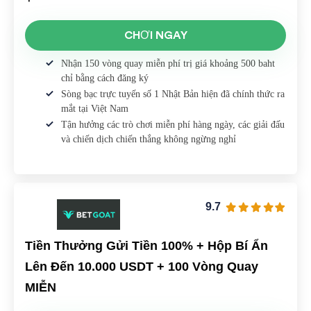
CHƠI NGAY
Nhận 150 vòng quay miễn phí trị giá khoảng 500 baht
chỉ bằng cách đăng ký
Sòng bạc trực tuyến số 1 Nhật Bản hiện đã chính thức ra
mắt tại Việt Nam
Tận hưởng các trò chơi miễn phí hàng ngày, các giải đấu
và chiến dịch chiến thắng không ngừng nghỉ
9.7
Tiền Thưởng Gửi Tiền 100% + Hộp Bí Ẩn
Lên Đến 10.000 USDT + 100 Vòng Quay
MIỄN