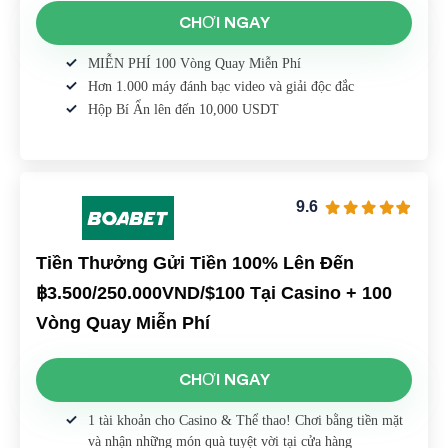
CHƠI NGAY
MIỄN PHÍ 100 Vòng Quay Miễn Phí
Hơn 1.000 máy đánh bạc video và giải độc đắc
Hộp Bí Ẩn lên đến 10,000 USDT
9.6
Tiền Thưởng Gửi Tiền 100% Lên Đến
฿3.500/250.000VND/$100 Tại Casino + 100
Vòng Quay Miễn Phí
CHƠI NGAY
1 tài khoản cho Casino & Thể thao! Chơi bằng tiền mặt
và nhận những món quà tuyệt vời tại cửa hàng