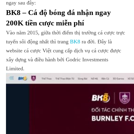
ngay sau đây:
BK8 – Cá độ bóng đá nhận ngay
200K tiền cược miễn phí
Vào năm 2015, giữa thời điểm thị trường cá cược trực
tuyến sôi động nhất thì trang
BK8
ra đời. Đây là
website cá cược Việt cung cấp dịch vụ cá cược được
xây dựng và điều hành bởi Godric Investments
Limited.