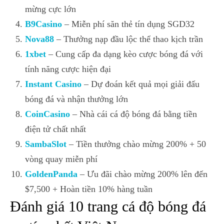
mừng cực lớn
B9Casino
– Miễn phí săn thẻ tín dụng SGD32
Nova88
– Thưởng nạp đầu lộc thể thao kịch trần
1xbet
– Cung cấp đa dạng kèo cược bóng đá với
tính năng cược hiện đại
Instant Casino
– Dự đoán kết quả mọi giải đấu
bóng đá và nhận thưởng lớn
CoinCasino
– Nhà cái cá độ bóng đá bằng tiền
điện tử chất nhất
SambaSlot
– Tiền thưởng chào mừng 200% + 50
vòng quay miễn phí
GoldenPanda
– Ưu đãi chào mừng 200% lên đến
$7,500 + Hoàn tiền 10% hàng tuần
Đánh giá 10 trang cá độ bóng đá