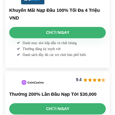
Khuyến Mãi Nạp Đầu 100% Tối Đa 4 Triệu
VND
CHƠI NGAY
Danh mục slot hấp dẫn và chất lượng
Thưởng đăng ký tuyệt vời
Danh sách đầy đủ các trò chơi bàn phổ biến
9.4
Thưởng 200% Lần Đầu Nạp Tới $30,000
CHƠI NGAY