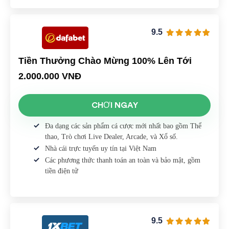
9.5
Tiền Thưởng Chào Mừng 100% Lên Tới
2.000.000 VNĐ
CHƠI NGAY
Đa dạng các sản phẩm cá cược mới nhất bao gồm Thể
thao, Trò chơi Live Dealer, Arcade, và Xổ số.
Nhà cái trực tuyến uy tín tại Việt Nam
Các phương thức thanh toán an toàn và bảo mật, gồm
tiền điện tử
9.5