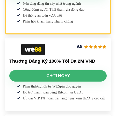
Nền tảng đáng tin cậy nhất trong ngành
Cộng đồng người Thái tham gia đông đảo
Hệ thống an toàn vượt trội
Phản hồi khách hàng nhanh chóng
9.8
Thưởng Đăng Ký 100% Tối Đa 2M VND
CHƠI NGAY
Phần thưởng lớn từ WESpin độc quyền
Hỗ trợ thanh toán bằng Bitcoin và USDT
Ưu đãi VIP 1% hoàn trả hàng ngày kèm thưởng cao cấp