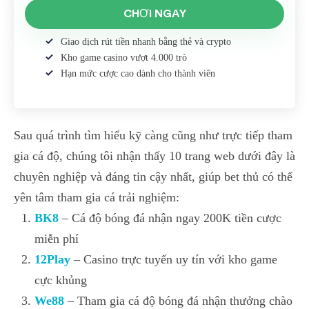
CHƠI NGAY
Giao dịch rút tiền nhanh bằng thẻ và crypto
Kho game casino vượt 4.000 trò
Hạn mức cược cao dành cho thành viên
Sau quá trình tìm hiểu kỹ càng cũng như trực tiếp tham
gia cá độ, chúng tôi nhận thấy 10 trang web dưới đây là
chuyên nghiệp và đáng tin cậy nhất, giúp bet thủ có thể
yên tâm tham gia cá trải nghiệm:
BK8
– Cá độ bóng đá nhận ngay 200K tiền cược
miễn phí
12Play
– Casino trực tuyến uy tín với kho game
cực khủng
We88
– Tham gia cá độ bóng đá nhận thưởng chào