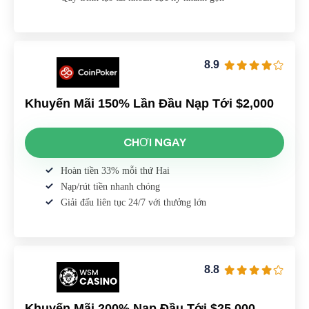
8.9
Khuyến Mãi 150% Lần Đầu Nạp Tới $2,000
CHƠI NGAY
Hoàn tiền 33% mỗi thứ Hai
Nạp/rút tiền nhanh chóng
Giải đấu liên tục 24/7 với thưởng lớn
8.8
Khuyến Mãi 200% Nạp Đầu Tới $25,000