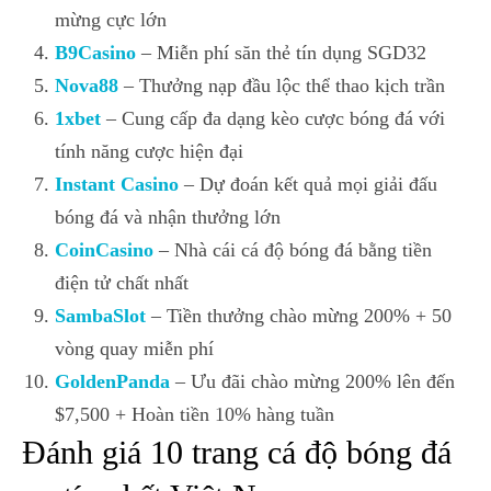
mừng cực lớn
B9Casino
– Miễn phí săn thẻ tín dụng SGD32
Nova88
– Thưởng nạp đầu lộc thể thao kịch trần
1xbet
– Cung cấp đa dạng kèo cược bóng đá với
tính năng cược hiện đại
Instant Casino
– Dự đoán kết quả mọi giải đấu
bóng đá và nhận thưởng lớn
CoinCasino
– Nhà cái cá độ bóng đá bằng tiền
điện tử chất nhất
SambaSlot
– Tiền thưởng chào mừng 200% + 50
vòng quay miễn phí
GoldenPanda
– Ưu đãi chào mừng 200% lên đến
$7,500 + Hoàn tiền 10% hàng tuần
Đánh giá 10 trang cá độ bóng đá