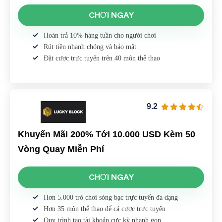
CHƠI NGAY
Hoàn trả 10% hàng tuần cho người chơi
Rút tiền nhanh chóng và bảo mật
Đặt cược trực tuyến trên 40 môn thể thao
9.2
Khuyến Mãi 200% Tới 10.000 USD Kèm 50
Vòng Quay Miễn Phí
CHƠI NGAY
Hơn 5.000 trò chơi sòng bạc trực tuyến đa dạng
Hơn 35 môn thể thao để cá cược trực tuyến
Quy trình tạo tài khoản cực kỳ nhanh gọn