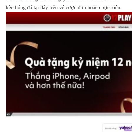
kèo bóng đá tại đây trên vé cược đơn hoặc cược xiên.