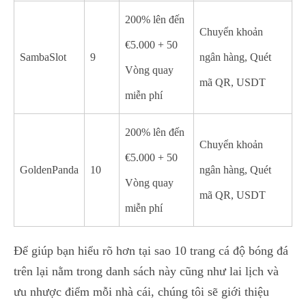
200% lên đến
Chuyển khoản
€5.000 + 50
SambaSlot
9
ngân hàng, Quét
Vòng quay
mã QR, USDT
miễn phí
200% lên đến
Chuyển khoản
€5.000 + 50
GoldenPanda
10
ngân hàng, Quét
Vòng quay
mã QR, USDT
miễn phí
Để giúp bạn hiểu rõ hơn tại sao 10 trang cá độ bóng đá
trên lại nằm trong danh sách này cũng như lai lịch và
ưu nhược điểm mỗi nhà cái, chúng tôi sẽ giới thiệu