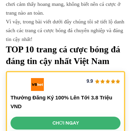
chơi cảm thấy hoang mang, không biết nên cá cược ở
trang nào an toàn.
Vì vậy, trong bài viết dưới đây chúng tôi sẽ tiết lộ danh
sách các trang cá cược bóng đá chuyên nghiệp và đáng
tin cậy nhất!
TOP 10 trang cá
cược
bóng đá
đáng tin cậy nhất Việt Nam
9.9
Thưởng Đăng Ký 100% Lên Tới 3.8 Triệu
VND
CHƠI NGAY