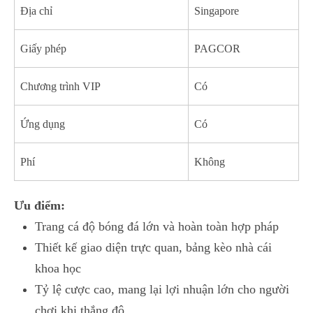
Địa chỉ
Singapore
Giấy phép
PAGCOR
Chương trình VIP
Có
Ứng dụng
Có
Phí
Không
Ưu điểm:
Trang cá độ bóng đá lớn và hoàn toàn hợp pháp
Thiết kế giao diện trực quan, bảng kèo nhà cái
khoa học
Tỷ lệ cược cao, mang lại lợi nhuận lớn cho người
chơi khi thắng độ