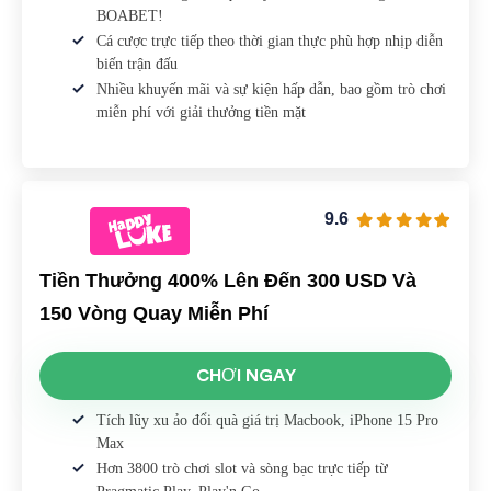
BOABET!
Cá cược trực tiếp theo thời gian thực phù hợp nhịp diễn
biến trận đấu
Nhiều khuyến mãi và sự kiện hấp dẫn, bao gồm trò chơi
miễn phí với giải thưởng tiền mặt
9.6
Tiền Thưởng 400% Lên Đến 300 USD Và
150 Vòng Quay Miễn Phí
CHƠI NGAY
Tích lũy xu ảo đổi quà giá trị Macbook, iPhone 15 Pro
Max
Hơn 3800 trò chơi slot và sòng bạc trực tiếp từ