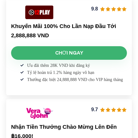
9.8
Khuyến Mãi 100% Cho Lần Nạp Đầu Tới
2,888,888 VND
CHƠI NGAY
Ưu đãi thêm 28K VND khi đăng ký
Tỷ lệ hoàn trả 1.2% hàng ngày vô hạn
Thưởng đặc biệt 24,888,888 VND cho VIP hàng tháng
9.7
Nhận Tiền Thưởng Chào Mừng Lên Đến
฿16.000!