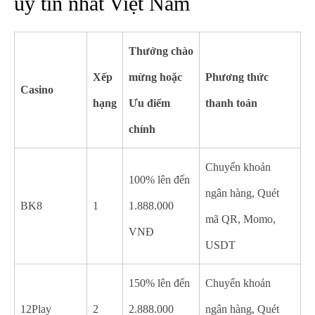
uy tín nhất Việt Nam
Thưởng chào
Xếp
mừng hoặc
Phương thức
Casino
hạng
Ưu điểm
thanh toán
chính
Chuyển khoản
100% lên đến
ngân hàng, Quét
BK8
1
1.888.000
mã QR, Momo,
VNĐ
USDT
150% lên đến
Chuyển khoản
12Play
2
2.888.000
ngân hàng, Quét