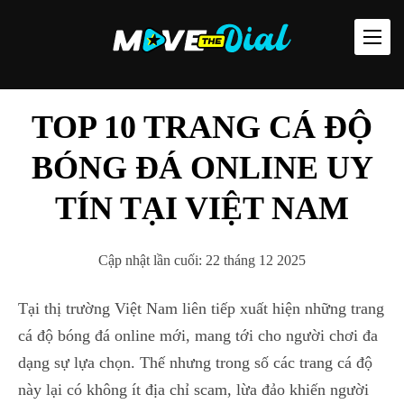
TOP 10 TRANG CÁ ĐỘ
BÓNG ĐÁ ONLINE UY
TÍN TẠI VIỆT NAM
Cập nhật lần cuối:
22 tháng 12 2025
Tại thị trường Việt Nam liên tiếp xuất hiện những trang
cá độ bóng đá online mới, mang tới cho người chơi đa
dạng sự lựa chọn. Thế nhưng trong số các trang cá độ
này lại có không ít địa chỉ scam, lừa đảo khiến người