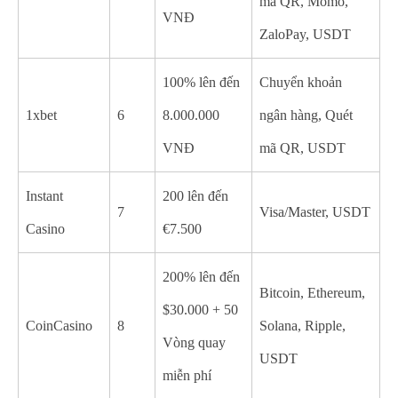
mã QR, Momo,
VNĐ
ZaloPay, USDT
100% lên đến
Chuyển khoản
1xbet
6
8.000.000
ngân hàng, Quét
VNĐ
mã QR, USDT
Instant
200 lên đến
7
Visa/Master, USDT
Casino
€7.500
200% lên đến
Bitcoin, Ethereum,
$30.000 + 50
CoinCasino
8
Solana, Ripple,
Vòng quay
USDT
miễn phí