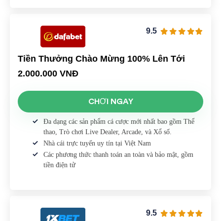
9.5
Tiền Thưởng Chào Mừng 100% Lên Tới
2.000.000 VNĐ
CHƠI NGAY
Đa dạng các sản phẩm cá cược mới nhất bao gồm Thể
thao, Trò chơi Live Dealer, Arcade, và Xổ số.
Nhà cái trực tuyến uy tín tại Việt Nam
Các phương thức thanh toán an toàn và bảo mật, gồm
tiền điện tử
9.5